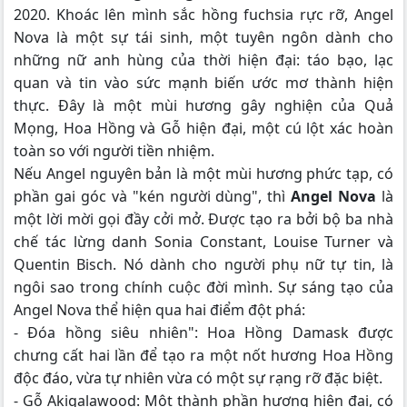
2020. Khoác lên mình sắc hồng fuchsia rực rỡ, Angel
Nova là một sự tái sinh, một tuyên ngôn dành cho
những nữ anh hùng của thời hiện đại: táo bạo, lạc
quan và tin vào sức mạnh biến ước mơ thành hiện
thực. Đây là một mùi hương gây nghiện của Quả
Mọng, Hoa Hồng và Gỗ hiện đại, một cú lột xác hoàn
toàn so với người tiền nhiệm.
Nếu Angel nguyên bản là một mùi hương phức tạp, có
phần gai góc và "kén người dùng", thì
Angel Nova
là
một lời mời gọi đầy cởi mở. Được tạo ra bởi bộ ba nhà
chế tác lừng danh Sonia Constant, Louise Turner và
Quentin Bisch. Nó dành cho người phụ nữ tự tin, là
ngôi sao trong chính cuộc đời mình. Sự sáng tạo của
Angel Nova thể hiện qua hai điểm đột phá:
- Đóa hồng siêu nhiên": Hoa Hồng Damask được
chưng cất hai lần để tạo ra một nốt hương Hoa Hồng
độc đáo, vừa tự nhiên vừa có một sự rạng rỡ đặc biệt.
- Gỗ Akigalawood: Một thành phần hương hiện đại, có