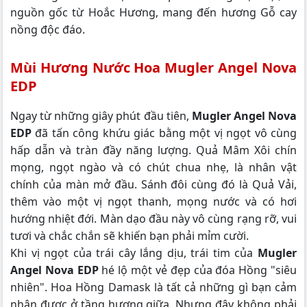
nguồn gốc từ Hoắc Hương, mang đến hương Gỗ cay
nồng độc đáo.
Mùi Hương Nước Hoa Mugler Angel Nova
EDP
Ngay từ những giây phút đầu tiên,
Mugler Angel Nova
EDP
đã tấn công khứu giác bằng một vị ngọt vô cùng
hấp dẫn và tràn đầy năng lượng. Quả Mâm Xôi chín
mọng, ngọt ngào và có chút chua nhẹ, là nhân vật
chính của màn mở đầu. Sánh đôi cùng đó là Quả Vải,
thêm vào một vị ngọt thanh, mọng nước và có hơi
hướng nhiệt đới. Màn dạo đầu này vô cùng rạng rỡ, vui
tươi và chắc chắn sẽ khiến bạn phải mỉm cười.
Khi vị ngọt của trái cây lắng dịu, trái tim của
Mugler
Angel Nova EDP
hé lộ một vẻ đẹp của đóa Hồng "siêu
nhiên". Hoa Hồng Damask là tất cả những gì bạn cảm
nhận được ở tầng hương giữa. Nhưng đây không phải