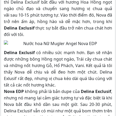
thì Delina Exclusif bắt đầu với hương Hoa Hồng ngọt
ngào chủ đạo và chuyển sang hương vị chua quả
vãi sau 10-15 phút tương tự. Vào thời điểm đó, Nova đã
trở nên ấm áp, hồng hào và dễ mặc hơn, trong khi
Delina Exclusif
thực sự bắt đầu trở nên chua chát hơn
đối với tôi.
Delina Exclusif
có nhiều sức mạnh hơn. Bạn sẽ nhận
được những bông Hồng ngọt ngào, Trái cây chua chát
và những nốt hương Gỗ, Hổ Phách, Vani. Kết quả là tôi
thấy Nova dễ chịu và dễ đeo hơn một chút. Delina
Exlusif rất đẹp, nhưng vị chua kéo dài quá lâu cùng với
tất cả các nốt hương khác.
Nova EDP
không phải là bản dupe của
Delina Exclusif
,
nhưng nó mang lại cảm giác tương tự và đặc biệt là khi
Nova bắt đầu khô dần sau một giờ. Sau 20-30 phút,
Delina Exclusif vẫn có mùi như một quả bom thơm trên