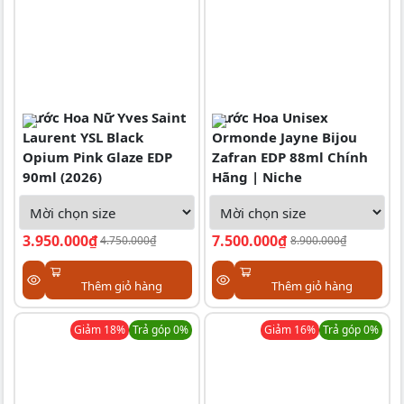
Nước Hoa Nữ Yves Saint
Nước Hoa Unisex
Laurent YSL Black
Ormonde Jayne Bijou
Opium Pink Glaze EDP
Zafran EDP 88ml Chính
90ml (2026)
Hãng | Niche
3.950.000₫
7.500.000₫
4.750.000₫
8.900.000₫
Thêm giỏ hàng
Thêm giỏ hàng
Giảm
18
%
Trả góp 0%
Giảm
16
%
Trả góp 0%