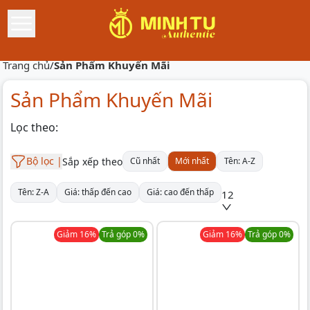
Trang chủ
/
Sản Phẩm Khuyến Mãi
Sản Phẩm Khuyến Mãi
Lọc theo:
Bộ lọc |
Sắp xếp theo
Cũ nhất
Mới nhất
Tên: A-Z
Tên: Z-A
Giá: thấp đến cao
Giá: cao đến thấp
12
Giảm
16
%
Trả góp 0%
Giảm
16
%
Trả góp 0%