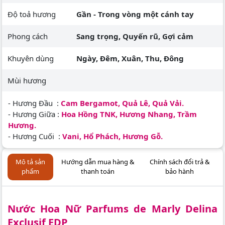
Độ toả hương
Gần - Trong vòng một cánh tay
Phong cách
Sang trọng, Quyến rũ, Gợi cảm
Khuyên dùng
Ngày, Đêm, Xuân, Thu, Đông
Mùi hương
- Hương Đầu :
Cam Bergamot, Quả Lê, Quả Vải.
- Hương Giữa :
Hoa Hồng TNK, Hương Nhang, Trầm
Hương.
- Hương Cuối :
Vani, Hổ Phách, Hương Gỗ.
Mô tả sản
Hướng dẫn mua hàng &
Chính sách đổi trả &
phẩm
thanh toán
bảo hành
Nước Hoa Nữ Parfums de Marly Delina
Exclusif EDP