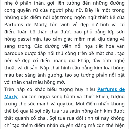
nhẹ ở phần thân, gợi liên tưởng đến những đường
cong quyến rũ của người phụ nữ. Đây là một trong
những đặc điểm nổi bật trong ngôn ngữ thiết kế của
Parfums de Marly, tôn vinh vẻ đẹp nữ tính và cổ
điển. Toàn bộ thân chai được bao phủ bằng lớp sơn
hồng pastel mịn, tạo cảm giác mềm mại, dịu dàng và
sang trọng. Các đường viền nổi họa tiết hoa văn
baroque được đắp nổi thủ công trên bề mặt chai, tạo
nên vẻ đẹp cổ điển hoàng gia Pháp, đầy tính nghệ
thuật và di sản. Nắp chai hình cầu bằng kim loại bóng
màu bạc sáng ánh gương, tạo sự tương phản nổi bật
với thân chai màu hồng mờ.
Trên nắp có khắc biểu tượng huy hiệu
Parfums de
Marly
, hai con ngựa song hành và chiếc khiên, tượng
trưng cho sức mạnh và quý tộc. Một điểm nhấn không
thể bỏ qua là sợi dây tua rua satin hồng ánh kim được
thắt quanh cổ chai. Sợi tua rua đôi tinh tế này không
chỉ tạo thêm điểm nhấn duyên dáng mà còn thể hiện