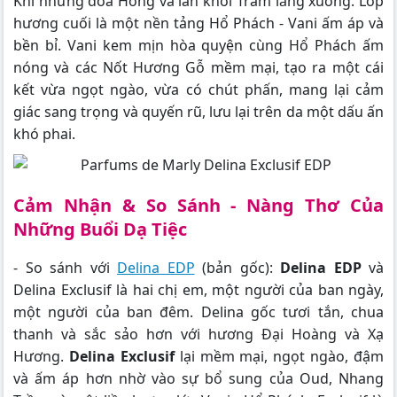
Khi những đóa Hồng và làn khói Trầm lắng xuống. Lớp
hương cuối là một nền tảng Hổ Phách - Vani ấm áp và
bền bỉ. Vani kem mịn hòa quyện cùng Hổ Phách ấm
nóng và các Nốt Hương Gỗ mềm mại, tạo ra một cái
kết vừa ngọt ngào, vừa có chút phấn, mang lại cảm
giác sang trọng và quyến rũ, lưu lại trên da một dấu ấn
khó phai.
Cảm Nhận & So Sánh - Nàng Thơ Của
Những Buổi Dạ Tiệc
- So sánh với
Delina EDP
(bản gốc):
Delina EDP
và
Delina Exclusif là hai chị em, một người của ban ngày,
một người của ban đêm. Delina gốc tươi tắn, chua
thanh và sắc sảo hơn với hương Đại Hoàng và Xạ
Hương.
Delina Exclusif
lại mềm mại, ngọt ngào, đậm
và ấm áp hơn nhờ vào sự bổ sung của Oud, Nhang