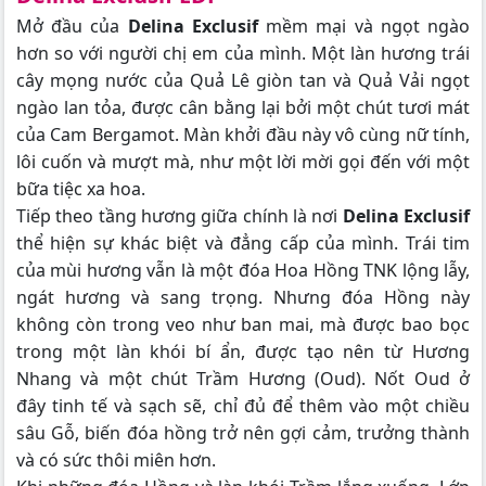
Mở đầu của
Delina Exclusif
mềm mại và ngọt ngào
hơn so với người chị em của mình. Một làn hương trái
cây mọng nước của Quả Lê giòn tan và Quả Vải ngọt
ngào lan tỏa, được cân bằng lại bởi một chút tươi mát
của Cam Bergamot. Màn khởi đầu này vô cùng nữ tính,
lôi cuốn và mượt mà, như một lời mời gọi đến với một
bữa tiệc xa hoa.
Tiếp theo tầng hương giữa chính là nơi
Delina Exclusif
thể hiện sự khác biệt và đẳng cấp của mình. Trái tim
của mùi hương vẫn là một đóa Hoa Hồng TNK lộng lẫy,
ngát hương và sang trọng. Nhưng đóa Hồng này
không còn trong veo như ban mai, mà được bao bọc
trong một làn khói bí ẩn, được tạo nên từ Hương
Nhang và một chút Trầm Hương (Oud). Nốt Oud ở
đây tinh tế và sạch sẽ, chỉ đủ để thêm vào một chiều
sâu Gỗ, biến đóa hồng trở nên gợi cảm, trưởng thành
và có sức thôi miên hơn.