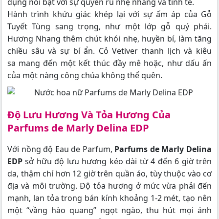
dụng nổi bật với sự quyến rũ nhẹ nhàng và tinh tế.
Hành trình khứu giác khép lại với sự ấm áp của Gỗ
Tuyết Tùng sang trọng, như một lớp gỗ quý phái.
Hương Nhang thêm chút khói nhẹ, huyền bí, làm tăng
chiều sâu và sự bí ẩn. Cỏ Vetiver thanh lịch và kiêu
sa mang đến một kết thúc đầy mê hoặc, như dấu ấn
của một nàng công chúa không thể quên.
Độ Lưu Hương Và Tỏa Hương Của
Parfums de Marly Delina EDP
Với nồng độ Eau de Parfum,
Parfums de Marly Delina
EDP
sở hữu độ lưu hương kéo dài từ 4 đến 6 giờ trên
da, thậm chí hơn 12 giờ trên quần áo, tùy thuộc vào cơ
địa và môi trường. Độ tỏa hương ở mức vừa phải đến
mạnh, lan tỏa trong bán kính khoảng 1-2 mét, tạo nên
một “vầng hào quang” ngọt ngào, thu hút mọi ánh