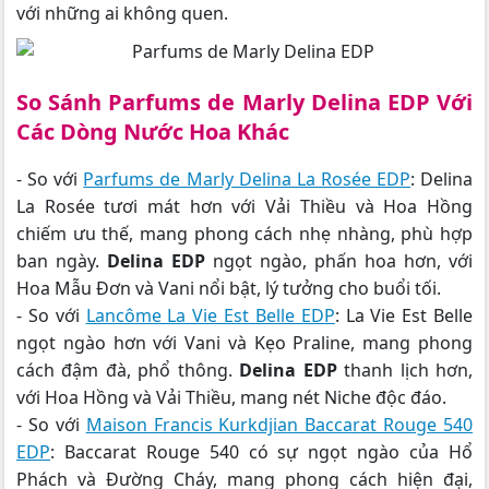
với những ai không quen.
So Sánh
Parfums de Marly Delina EDP
Với
Các Dòng Nước Hoa Khác
- So với
Parfums de Marly Delina La Rosée EDP
: Delina
La Rosée tươi mát hơn với Vải Thiều và Hoa Hồng
chiếm ưu thế, mang phong cách nhẹ nhàng, phù hợp
ban ngày.
Delina EDP
ngọt ngào, phấn hoa hơn, với
Hoa Mẫu Đơn và Vani nổi bật, lý tưởng cho buổi tối.
- So với
Lancôme La Vie Est Belle EDP
: La Vie Est Belle
ngọt ngào hơn với Vani và Kẹo Praline, mang phong
cách đậm đà, phổ thông.
Delina EDP
thanh lịch hơn,
với Hoa Hồng và Vải Thiều, mang nét Niche độc đáo.
- So với
Maison Francis Kurkdjian Baccarat Rouge 540
EDP
: Baccarat Rouge 540 có sự ngọt ngào của Hổ
Phách và Đường Cháy, mang phong cách hiện đại,