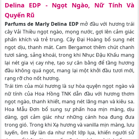
Delina EDP - Ngọt Ngào, Nữ Tính Và
Quyến Rũ
Parfums de Marly Delina EDP
mở đầu với hương trái
cây Vải Thiều ngọt ngào, mọng nước, gợi lên cảm giác
phấn khích và trẻ trung. Cây Đại Hoàng bổ sung nét
ngọt dịu, thanh mát. Cam Bergamot thêm chút chanh
tươi sáng, sảng khoái, trong khi Nhục Đậu Khấu mang
lại nét gia vị cay nhẹ, tạo sự cân bằng để tầng hương
đầu không quá ngọt, mang lại một khởi đầu tươi mới,
rạng rỡ cho nốt hương.
Trái tim của mùi hương là sự hòa quyện ngọt ngào và
nữ tính của Hoa Hồng TNK dẫn đầu với hương thơm
ngọt ngào, thanh khiết, mang nét lãng mạn và kiêu sa.
Hoa Mẫu Đơn bổ sung sự phấn hoa mịn màng, dịu
dàng, gợi cảm giác như những cánh hoa đung đưa
trong gió. Trong khi Xạ hương và vanilla mịn màng, lưu
luyến, ôm lấy làn da như một lớp lụa, khiến người sử