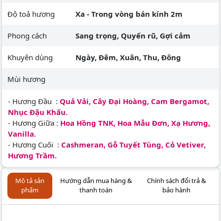
Độ toả hương
Xa - Trong vòng bán kính 2m
Phong cách
Sang trọng, Quyến rũ, Gợi cảm
Khuyên dùng
Ngày, Đêm, Xuân, Thu, Đông
Mùi hương
- Hương Đầu :
Quả Vải, Cây Đại Hoàng, Cam Bergamot,
Nhục Đậu Khấu.
- Hương Giữa :
Hoa Hồng TNK, Hoa Mẫu Đơn, Xạ Hương,
Vanilla.
- Hương Cuối :
Cashmeran, Gỗ Tuyết Tùng, Cỏ Vetiver,
Hương Trầm.
Mô tả sản
Hướng dẫn mua hàng &
Chính sách đổi trả &
phẩm
thanh toán
bảo hành