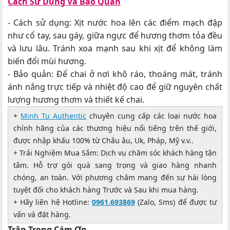
Cách Sử Dụng Và Bảo Quản
- Cách sử dụng: Xịt nước hoa lên các điểm mạch đập
như cổ tay, sau gáy, giữa ngực để hương thơm tỏa đều
và lưu lâu. Tránh xoa mạnh sau khi xịt để không làm
biến đổi mùi hương.
- Bảo quản: Để chai ở nơi khô ráo, thoáng mát, tránh
ánh nắng trực tiếp và nhiệt độ cao để giữ nguyên chất
lượng hương thơm và thiết kế chai.
+
Minh Tu Authentic
chuyên cung cấp các loại nước hoa
chính hãng của các thương hiệu nổi tiếng trên thế giới,
được nhập khấu 100% từ Châu âu, Uk, Pháp, Mỹ v.v..
+ Trải Nghiệm Mua Sắm: Dịch vụ chăm sóc khách hàng tận
tâm. Hỗ trợ gói quà sang trọng và giao hàng nhanh
chóng, an toàn. Với phương châm mang đến sự hài lòng
tuyệt đối cho khách hàng Trước và Sau khi mua hàng.
+ Hãy liên hệ Hotline:
0961.693869
(Zalo, Sms) để được tư
vấn và đặt hàng.
Trân Trọng Cám Ơn.