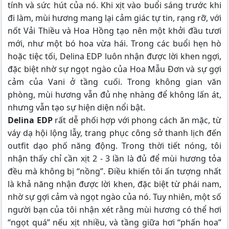
tính và sức hút của nó. Khi xịt vào buổi sáng trước khi
đi làm, mùi hương mang lại cảm giác tự tin, rạng rỡ, với
nốt Vải Thiều và Hoa Hồng tạo nên một khởi đầu tươi
mới, như một bó hoa vừa hái. Trong các buổi hẹn hò
hoặc tiệc tối, Delina EDP luôn nhận được lời khen ngợi,
đặc biệt nhờ sự ngọt ngào của Hoa Mẫu Đơn và sự gợi
cảm của Vani ở tầng cuối. Trong không gian văn
phòng, mùi hương vẫn đủ nhẹ nhàng để không lấn át,
nhưng vẫn tạo sự hiện diện nổi bật.
Delina EDP
rất dễ phối hợp với phong cách ăn mặc, từ
váy dạ hội lộng lẫy, trang phục công sở thanh lịch đến
outfit dạo phố năng động. Trong thời tiết nóng, tôi
nhận thấy chỉ cần xịt 2 - 3 lần là đủ để mùi hương tỏa
đều mà không bị “nồng”. Điều khiến tôi ấn tượng nhất
là khả năng nhận được lời khen, đặc biệt từ phái nam,
nhờ sự gợi cảm và ngọt ngào của nó. Tuy nhiên, một số
người bạn của tôi nhận xét rằng mùi hương có thể hơi
“ngọt quá” nếu xịt nhiều, và tầng giữa hơi “phấn hoa”