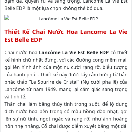
đậm đà, quyến rũ và sang trọng, Lancôme La Vie Est
Belle EDP là một lựa chọn không thể bỏ qua.
Thiết Kế Chai Nước Hoa Lancome La Vie
Est Belle EDP
Chai nước hoa
Lancôme La Vie Est Belle EDP
có thiết
kế hình chữ nhật đứng, với các đường cong mềm mại,
gợi lên hình ảnh của một nụ cười rạng rỡ, biểu tượng
của hạnh phúc. Thiết kế này được lấy cảm hứng từ bản
phác thảo “Le Sourire de Cristal” (Nụ cười pha lê) của
Lancôme từ năm 1949, mang lại cảm giác sang trọng
và tinh tế.
Thân chai làm bằng thủy tinh trong suốt, để lộ dung
dịch nước hoa bên trong có màu hồng đào nhạt, gợi
lên sự nữ tính, ngọt ngào và rạng rỡ, như ánh hoàng
hôn nhẹ nhàng. Cổ chai được điểm xuyết bằng một dải