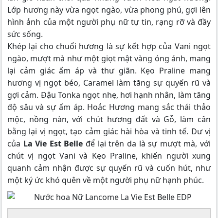
Lớp hương này vừa ngọt ngào, vừa phong phú, gợi lên
hình ảnh của một người phụ nữ tự tin, rạng rỡ và đầy
sức sống.
Khép lại cho chuổi hương là sự kết hợp của Vani ngọt
ngào, mượt mà như một giọt mật vàng óng ánh, mang
lại cảm giác ấm áp và thư giãn. Kẹo Praline mang
hương vị ngọt béo, Caramel làm tăng sự quyến rũ và
gợi cảm. Đậu Tonka ngọt nhẹ, hơi hạnh nhân, làm tăng
độ sâu và sự ấm áp. Hoắc Hương mang sắc thái thảo
mộc, nồng nàn, với chút hương đất và Gỗ, làm cân
bằng lại vị ngọt, tạo cảm giác hài hòa và tinh tế. Dư vị
của
La Vie Est Belle
để lại trên da là sự mượt mà, với
chút vị ngọt Vani và Kẹo Praline, khiến người xung
quanh cảm nhận được sự quyến rũ và cuốn hút, như
một ký ức khó quên về một người phụ nữ hạnh phúc.