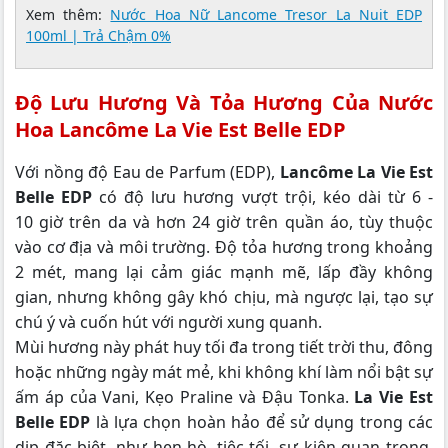
Xem thêm:
Nước Hoa Nữ Lancome Tresor La Nuit EDP
100ml | Trả Chậm 0%
Độ Lưu Hương Và Tỏa Hương Của Nước
Hoa Lancôme La Vie Est Belle EDP
Với nồng độ Eau de Parfum (EDP),
Lancôme La Vie Est
Belle EDP
có độ lưu hương vượt trội, kéo dài từ 6 -
10 giờ trên da và hơn 24 giờ trên quần áo, tùy thuộc
vào cơ địa và môi trường. Độ tỏa hương trong khoảng
2 mét, mang lại cảm giác mạnh mẽ, lấp đầy không
gian, nhưng không gây khó chịu, mà ngược lại, tạo sự
chú ý và cuốn hút với người xung quanh.
Mùi hương này phát huy tối đa trong tiết trời thu, đông
hoặc những ngày mát mẻ, khi không khí làm nổi bật sự
ấm áp của Vani, Kẹo Praline và Đậu Tonka.
La Vie Est
Belle EDP
là lựa chọn hoàn hảo để sử dụng trong các
dịp đặc biệt, như hẹn hò, tiệc tối, sự kiện quan trọng,