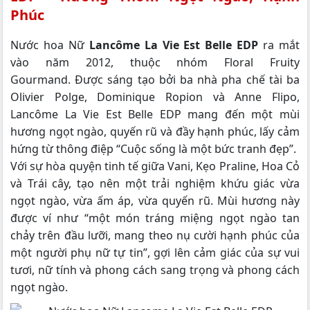
Phúc
Nước hoa Nữ
Lancôme La Vie Est Belle EDP
ra mắt
vào năm 2012, thuộc nhóm Floral Fruity
Gourmand. Được sáng tạo bởi ba nhà pha chế tài ba
Olivier Polge, Dominique Ropion và Anne Flipo,
Lancôme La Vie Est Belle EDP mang đến một mùi
hương ngọt ngào, quyến rũ và đầy hạnh phúc, lấy cảm
hứng từ thông điệp “Cuộc sống là một bức tranh đẹp”.
Với sự hòa quyện tinh tế giữa Vani, Kẹo Praline, Hoa Cỏ
và Trái cây, tạo nên một trải nghiệm khứu giác vừa
ngọt ngào, vừa ấm áp, vừa quyến rũ. Mùi hương này
được ví như “một món tráng miệng ngọt ngào tan
chảy trên đầu lưỡi, mang theo nụ cười hạnh phúc của
một người phụ nữ tự tin”, gợi lên cảm giác của sự vui
tươi, nữ tính và phong cách sang trọng và phong cách
ngọt ngào.