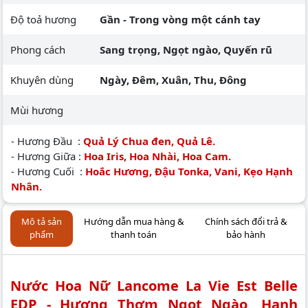
Độ toả hương
Gần - Trong vòng một cánh tay
Phong cách
Sang trọng, Ngọt ngào, Quyến rũ
Khuyên dùng
Ngày, Đêm, Xuân, Thu, Đông
Mùi hương
- Hương Đầu :
Quả Lý Chua đen, Quả Lê.
- Hương Giữa :
Hoa Iris, Hoa Nhài, Hoa Cam.
- Hương Cuối :
Hoắc Hương, Đậu Tonka, Vani, Kẹo Hạnh
Nhân.
Mô tả sản
Hướng dẫn mua hàng &
Chính sách đổi trả &
phẩm
thanh toán
bảo hành
Nước Hoa Nữ Lancome La Vie Est Belle
EDP - Hương Thơm Ngọt Ngào, Hạnh