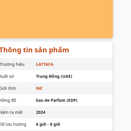
Thông tin sản phẩm
Thương hiệu
LATTAFA
Xuất xứ
Trung Đông (UAE)
Giới tính
Nữ
Nồng độ
Eau de Parfum (EDP)
Năm ra mắt
2024
Độ lưu hương
6 giờ - 8 giờ