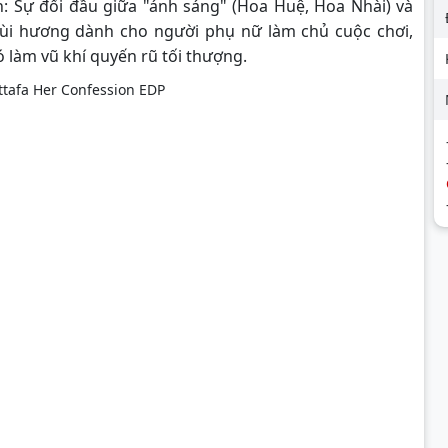
h: Sự đối đầu giữa "ánh sáng" (Hoa Huệ, Hoa Nhài) và
mùi hương dành cho người phụ nữ làm chủ cuộc chơi,
 làm vũ khí quyến rũ tối thượng.