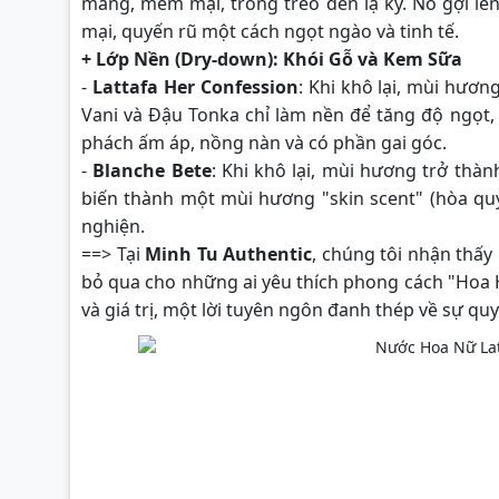
màng, mềm mại, trong trẻo đến lạ kỳ. Nó gợi lê
mại, quyến rũ một cách ngọt ngào và tinh tế.
+ Lớp Nền (Dry-down): Khói Gỗ và Kem Sữa
-
Lattafa Her Confession
: Khi khô lại, mùi hươn
Vani và Đậu Tonka chỉ làm nền để tăng độ ngọt
phách ấm áp, nồng nàn và có phần gai góc.
-
Blanche Bete
: Khi khô lại, mùi hương trở th
biến thành một mùi hương "skin scent" (hòa quy
nghiện.
==> Tại
Minh Tu Authentic
, chúng tôi nhận thấy
bỏ qua cho những ai yêu thích phong cách "Hoa H
và giá trị, một lời tuyên ngôn đanh thép về sự q