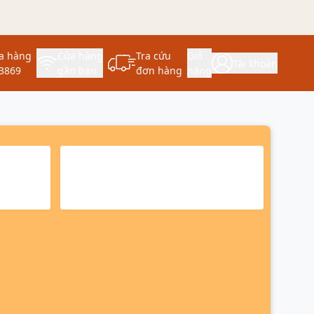
a hàng
Cửa hàng
Tra cứu
Giỏ
Tài khoản
3869
gần bạn
đơn hàng
hàng