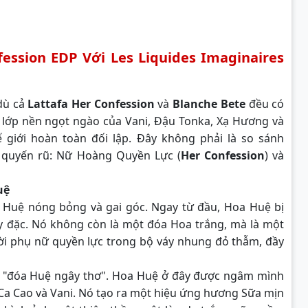
ession EDP Với Les Liquides Imaginaires
 dù cả
Lattafa Her Confession
và
Blanche Bete
đều có
 lớp nền ngọt ngào của Vani, Đậu Tonka, Xạ Hương và
giới hoàn toàn đối lập. Đây không phải là so sánh
ự quyến rũ: Nữ Hoàng Quyền Lực (
Her Confession
) và
uệ
a Huệ nóng bỏng và gai góc. Ngay từ đầu, Hoa Huệ bị
 đặc. Nó không còn là một đóa Hoa trắng, mà là một
ười phụ nữ quyền lực trong bộ váy nhung đỏ thẫm, đầy
t "đóa Huệ ngây thơ". Hoa Huệ ở đây được ngâm mình
Ca Cao và Vani. Nó tạo ra một hiệu ứng hương Sữa mịn