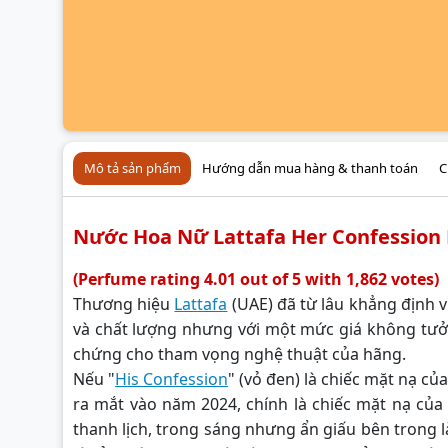
Mô tả sản phẩm
Hướng dẫn mua hàng & thanh toán
C
Nước Hoa Nữ Lattafa Her Confession
(Perfume rating 4.01 out of 5 with 1,862 votes)
Thương hiệu
Lattafa
(UAE) đã từ lâu khẳng định 
và chất lượng nhưng với một mức giá không tưở
chứng cho tham vọng nghệ thuật của hãng.
Nếu "
His Confession
" (vỏ đen) là chiếc mặt nạ củ
ra mắt vào năm 2024, chính là chiếc mặt nạ của
thanh lịch, trong sáng nhưng ẩn giấu bên trong l