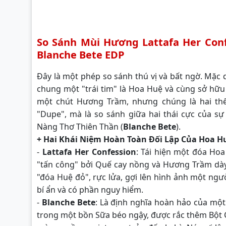
So Sánh Mùi Hương Lattafa Her Conf
Blanche Bete EDP
Đây là một phép so sánh thú vị và bất ngờ. Mặc
chung một "trái tim" là Hoa Huệ và cùng sở hữu
một chút Hương Trầm, nhưng chúng là hai thế 
"Dupe", mà là so sánh giữa hai thái cực của s
Nàng Thơ Thiên Thần (
Blanche Bete
).
+ Hai Khái Niệm Hoàn Toàn Đối Lập Của Hoa H
-
Lattafa Her Confession
: Tái hiện một đóa Ho
"tấn công" bởi Quế cay nồng và Hương Trầm dày
"đóa Huệ đỏ", rực lửa, gợi lên hình ảnh một ng
bí ẩn và có phần nguy hiểm.
-
Blanche Bete
: Là định nghĩa hoàn hảo của mộ
trong một bồn Sữa béo ngậy, được rắc thêm Bột 