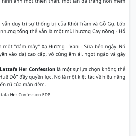
n hình ảnh một thiên thần, một làn da trắng nõn mềm
g vẫn duy trì sự thống trị của Khói Trầm và Gỗ Gụ. Lớp
, nhưng tổng thể vẫn là một mùi hương Cay nồng - Hổ
ành một "đám mây" Xạ Hương - Vani - Sữa béo ngậy. Nó
ện vào da) cao cấp, vô cùng êm ái, ngọt ngào và gây
Lattafa Her Confession
là một sự lựa chọn không thể
uệ Đỏ" đầy quyền lực. Nó là một kiệt tác về hiệu năng
uyến rũ của màn đêm.