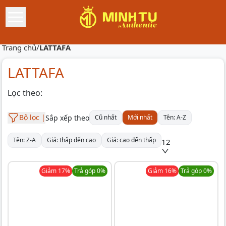
Trang chủ
/
LATTAFA
LATTAFA
Lọc theo:
Bộ lọc |
Sắp xếp theo
Cũ nhất
Mới nhất
Tên: A-Z
Tên: Z-A
Giá: thấp đến cao
Giá: cao đến thấp
12
Giảm
17
%
Trả góp 0%
Giảm
16
%
Trả góp 0%