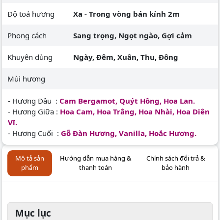
Độ toả hương
Xa - Trong vòng bán kính 2m
Phong cách
Sang trọng, Ngọt ngào, Gợi cảm
Khuyên dùng
Ngày, Đêm, Xuân, Thu, Đông
Mùi hương
- Hương Đầu :
Cam Bergamot, Quýt Hồng, Hoa Lan.
- Hương Giữa :
Hoa Cam, Hoa Trắng, Hoa Nhài, Hoa Diên
Vĩ.
- Hương Cuối :
Gỗ Đàn Hương, Vanilla, Hoắc Hương.
Mô tả sản
Hướng dẫn mua hàng &
Chính sách đổi trả &
phẩm
thanh toán
bảo hành
Mục lục