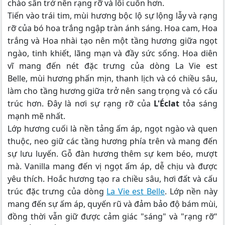
chào sân trở nên rạng rỡ và lôi cuốn hơn.
Tiến vào trái tim, mùi hương bộc lộ sự lộng lẫy và rạng
rỡ của bó hoa trắng ngập tràn ánh sáng. Hoa cam, Hoa
trắng và Hoa nhài tạo nên một tầng hương giữa ngọt
ngào, tinh khiết, lãng mạn và đầy sức sống. Hoa diên
vĩ mang đến nét đặc trưng của dòng La Vie est
Belle, mùi hương phấn mịn, thanh lịch và có chiều sâu,
làm cho tầng hương giữa trở nên sang trọng và có cấu
trúc hơn. Đây là nơi sự rạng rỡ của
L'Éclat
tỏa sáng
mạnh mẽ nhất.
Lớp hương cuối là nền tảng ấm áp, ngọt ngào và quen
thuộc, neo giữ các tầng hương phía trên và mang đến
sự lưu luyến. Gỗ đàn hương thêm sự kem béo, mượt
mà. Vanilla mang đến vị ngọt ấm áp, dễ chịu và được
yêu thích. Hoắc hương tạo ra chiều sâu, hơi đất và cấu
trúc đặc trưng của dòng
La Vie est Belle
. Lớp nền này
mang đến sự ấm áp, quyến rũ và đảm bảo độ bám mùi,
đồng thời vẫn giữ được cảm giác "sáng" và "rạng rỡ"