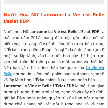
Nước Hoa Nữ Lancome La Vie est Belle
L'eclat EDP
Nước hoa Nữ
Lancome La Vie est Belle L'Eclat EDP
ra
mắt vào năm 2017, mang đến một góc nhìn mới về
niềm vui, sự rạng rỡ và ánh sáng tỏa ra từ bên trong.
"L'Éclat" trong tiếng Pháp có nghĩa là ánh sáng rực rỡ
hoặc sự lấp lánh, và chai nước hoa này thể hiện trọn
vẹn tinh thần đó thông qua cả mùi hương và thiết kế.
Nếu bạn yêu thích tinh thần lạc quan của
La Vie est
Belle
nhưng tìm kiếm một phiên bản tươi sáng, rạng rỡ
và lấp lánh hơn, L'Éclat chính là lựa chọn hoàn hảo.
Lancome La Vie est Belle L'Eclat EDP
là một bản giao
hưởng hương thơm tươi sáng, rạng rỡ và đầy nữ tính,
giữ lại DNA ngọt ngào, quyến rũ của bản gốc nhưng
được chiếu sáng bởi các nốt hương hoa cỏ và cam