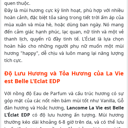
quen thuộc.
Đây là mùi hương cực kỳ linh hoạt, phù hợp với nhiều
hoàn cảnh, đặc biệt tỏa sáng trong tiết trời ấm áp của
mùa xuân và mùa hè, hoặc dùng ban ngày. Nó mang
đến cảm giác hạnh phúc, lạc quan, nữ tính và một vẻ
thanh lịch, quyến rũ đầy tinh tế. L'Éclat là lựa chọn
hoàn hảo cho những người phụ nữ muốn một mùi
hương "happy", dễ chịu và luôn mang lại năng lượng
tích cực.
Độ Lưu Hương và Tỏa Hương của La Vie
est Belle L'Eclat EDP
Với nồng độ Eau de Parfum và cấu trúc hương có sự
góp mặt của các nốt nền bám mùi tốt như Vanilla, Gỗ
đàn hương và Hoắc hương,
Lancome La Vie est Belle
L'Éclat EDP
có độ lưu hương ấn tượng. Mùi hương
thường kéo dài khoảng 6-8 giờ trên da, và có thể lưu