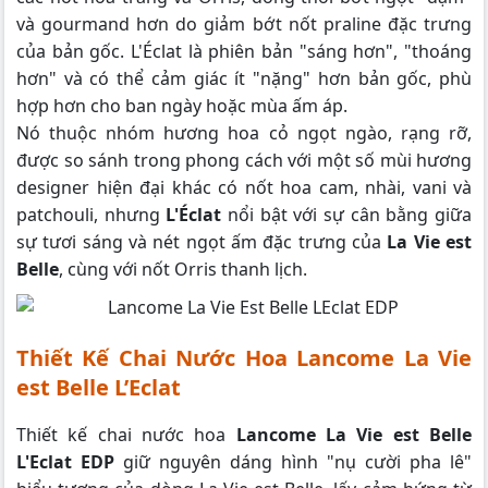
và gourmand hơn do giảm bớt nốt praline đặc trưng
của bản gốc. L'Éclat là phiên bản "sáng hơn", "thoáng
hơn" và có thể cảm giác ít "nặng" hơn bản gốc, phù
hợp hơn cho ban ngày hoặc mùa ấm áp.
Nó thuộc nhóm hương hoa cỏ ngọt ngào, rạng rỡ,
được so sánh trong phong cách với một số mùi hương
designer hiện đại khác có nốt hoa cam, nhài, vani và
patchouli, nhưng
L'Éclat
nổi bật với sự cân bằng giữa
sự tươi sáng và nét ngọt ấm đặc trưng của
La Vie est
Belle
, cùng với nốt Orris thanh lịch.
Thiết Kế Chai Nước Hoa Lancome La Vie
est Belle L’Eclat
Thiết kế chai nước hoa
Lancome La Vie est Belle
L'Eclat EDP
giữ nguyên dáng hình "nụ cười pha lê"