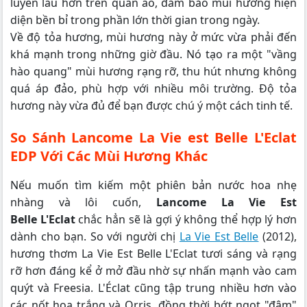
luyến lâu hơn trên quần áo, đảm bảo mùi hương hiện
diện bền bỉ trong phần lớn thời gian trong ngày.
Về độ tỏa hương, mùi hương này ở mức vừa phải đến
khá mạnh trong những giờ đầu. Nó tạo ra một "vầng
hào quang" mùi hương rạng rỡ, thu hút nhưng không
quá áp đảo, phù hợp với nhiều môi trường. Độ tỏa
hương này vừa đủ để bạn được chú ý một cách tinh tế.
So Sánh Lancome La Vie est Belle L'Eclat
EDP Với Các Mùi Hương Khác
Nếu muốn tìm kiếm một phiên bản nước hoa nhẹ
nhàng và lôi cuốn,
Lancome La Vie Est
Belle L'Eclat
chắc hẳn sẽ là gợi ý không thể hợp lý hơn
dành cho bạn. So với người chị
La Vie Est Belle
(2012),
hương thơm La Vie Est Belle L'Eclat tươi sáng và rạng
rỡ hơn đáng kể ở mở đầu nhờ sự nhấn mạnh vào cam
quýt và Freesia. L'Éclat cũng tập trung nhiều hơn vào
các nốt hoa trắng và Orris, đồng thời bớt ngọt "đậm"