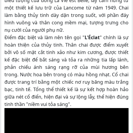
biểu tượng của dòng La Vie est Belle, lấy cảm hứng từ
một thiết kế lưu trữ của Lancome từ năm 1949. Chai
làm bằng thủy tinh dày dặn trong suốt, với phần đáy
hình vuông và thân cong mềm mại, tượng trưng cho
nụ cười của người phụ nữ.
Điểm đặc biệt và làm nên tên gọi "
L'Éclat
" chính là sự
hoàn thiện của thủy tinh. Thân chai được điểm xuyết
bởi vô số mặt cắt tinh xảo như kim cương, được thiết
kế đặc biệt để bắt sáng và tỏa ra những tia lấp lánh,
phản chiếu ánh sáng rạng rỡ của mùi hương bên
trong. Nước hoa bên trong có màu hồng nhạt. Cổ chai
được trang trí bằng một chiếc nơ ruy băng màu trắng
bạc, tinh tế. Tổng thể thiết kế là sự kết hợp hoàn hảo
giữa nét cổ điển, hiện đại và sự lộng lẫy, thể hiện đúng
tinh thần "niềm vui tỏa sáng".