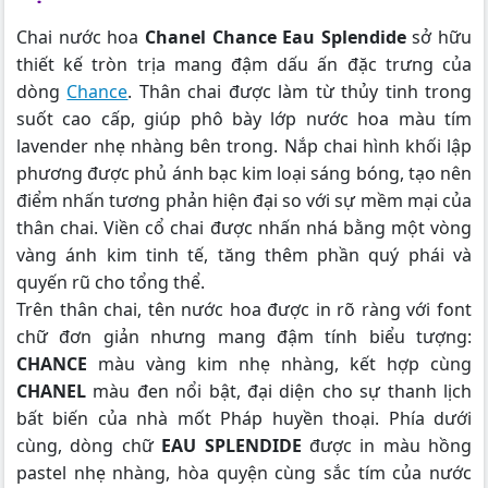
Chai nước hoa
Chanel Chance Eau Splendide
sở hữu
thiết kế tròn trịa mang đậm dấu ấn đặc trưng của
dòng
Chance
. Thân chai được làm từ thủy tinh trong
suốt cao cấp, giúp phô bày lớp nước hoa màu tím
lavender nhẹ nhàng bên trong. Nắp chai hình khối lập
phương được phủ ánh bạc kim loại sáng bóng, tạo nên
điểm nhấn tương phản hiện đại so với sự mềm mại của
thân chai. Viền cổ chai được nhấn nhá bằng một vòng
vàng ánh kim tinh tế, tăng thêm phần quý phái và
quyến rũ cho tổng thể.
Trên thân chai, tên nước hoa được in rõ ràng với font
chữ đơn giản nhưng mang đậm tính biểu tượng:
CHANCE
màu vàng kim nhẹ nhàng, kết hợp cùng
CHANEL
màu đen nổi bật, đại diện cho sự thanh lịch
bất biến của nhà mốt Pháp huyền thoại. Phía dưới
cùng, dòng chữ
EAU SPLENDIDE
được in màu hồng
pastel nhẹ nhàng, hòa quyện cùng sắc tím của nước