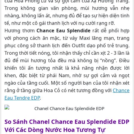
của Hoa Phong Lữ và sự gợi cảm của Xạ Hương Trắng.
Trong không gian văn phòng, mùi hương vẫn nhẹ
nhàng, không lấn át, nhưng đủ để tạo sự hiện diện tinh
tế, như một cô gái thanh lịch với nụ cười rạng rỡ.
Hương thơm
Chance Eau Splendide
rất dễ phối hợp
với phong cách ăn mặc, từ váy Maxi lãng mạn, trang
phục công sở thanh lịch đến Outfit dạo phố trẻ trung.
Trong thời tiết nóng, tôi nhận thấy chỉ cần xịt 2 - 3 lần là
đủ để mùi hương tỏa đều mà không bị “nồng”. Điều
khiến tôi ấn tượng nhất là khả năng nhận được lời
khen, đặc biệt từ phái Nam, nhờ sự gợi cảm và ngọt
ngào của tầng cuối. Một số người bạn của tôi nhận xét
rằng ở tầng giữa Hoa Cỏ có nét tương đồng với
Chance
Eau Tendre EDP
.
So Sánh Chanel Chance Eau Splendide EDP
Với Các Dòng Nước Hoa Tương Tự