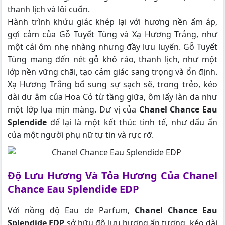
thanh lịch và lôi cuốn.
Hành trình khứu giác khép lại với hương nền ấm áp,
gợi cảm của Gỗ Tuyết Tùng và Xạ Hương Trắng, như
một cái ôm nhẹ nhàng nhưng đầy lưu luyến. Gỗ Tuyết
Tùng mang đến nét gỗ khô ráo, thanh lịch, như một
lớp nền vững chãi, tạo cảm giác sang trọng và ổn định.
Xạ Hương Trắng bổ sung sự sạch sẽ, trong trẻo, kéo
dài dư âm của Hoa Cỏ từ tầng giữa, ôm lấy làn da như
một lớp lụa mịn màng. Dư vị của
Chanel
Chance Eau
Splendide
để lại là một kết thúc tinh tế, như dấu ấn
của một người phụ nữ tự tin và rực rỡ.
Độ Lưu Hương Và Tỏa Hương Của Chanel
Chance Eau Splendide EDP
Với nồng độ Eau de Parfum,
Chanel Chance Eau
Splendide EDP
sở hữu độ lưu hương ấn tượng, kéo dài