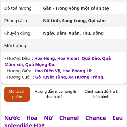
Độ toả hương
Gần - Trong vòng một cánh tay
Phong cách
Nữ tính, Sang trọng, Gợi cảm
Khuyên dùng
Ngày, Đêm, Xuân, Thu, Đông
Mùi hương
- Hương Đầu :
Hoa Hồng, Hoa Violet, Quả Đào, Quả
Mâm xôi, Quả Mọng Đỏ.
- Hương Giữa :
Hoa Diên Vỹ, Hoa Phong Lữ.
- Hương Cuối :
Gỗ Tuyết Tùng, Xạ Hương Trắng.
Mô tả sản
Hướng dẫn mua hàng &
Chính sách đổi trả &
phẩm
thanh toán
bảo hành
Nước Hoa Nữ Chanel Chance Eau
Splendide EDP