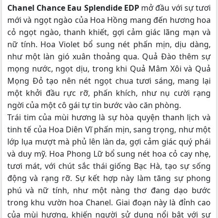
Chanel
Chance Eau Splendide EDP
mở đầu với sự tươi
mới và ngọt ngào của Hoa Hồng mang đến hương hoa
cỏ ngọt ngào, thanh khiết, gợi cảm giác lãng mạn và
nữ tính. Hoa Violet bổ sung nét phấn mịn, dịu dàng,
như một làn gió xuân thoảng qua. Quả Đào thêm sự
mọng nước, ngọt dịu, trong khi Quả Mâm Xôi và Quả
Mọng Đỏ tạo nên nét ngọt chua tươi sáng, mang lại
một khởi đầu rực rỡ, phấn khích, như nụ cười rạng
ngời của một cô gái tự tin bước vào căn phòng.
Trái tim của mùi hương là sự hòa quyện thanh lịch và
tinh tế của Hoa Diên Vĩ phấn mịn, sang trọng, như một
lớp lụa mượt mà phủ lên làn da, gợi cảm giác quý phái
và duy mỹ. Hoa Phong Lữ bổ sung nét hoa cỏ cay nhẹ,
tươi mát, với chút sắc thái giống Bạc Hà, tạo sự sống
động và rạng rỡ. Sự kết hợp này làm tăng sự phong
phú và nữ tính, như một nàng thơ đang dạo bước
trong khu vườn hoa Chanel. Giai đoạn này là đỉnh cao
của mùi hương, khiến người sử dụng nổi bật với sự