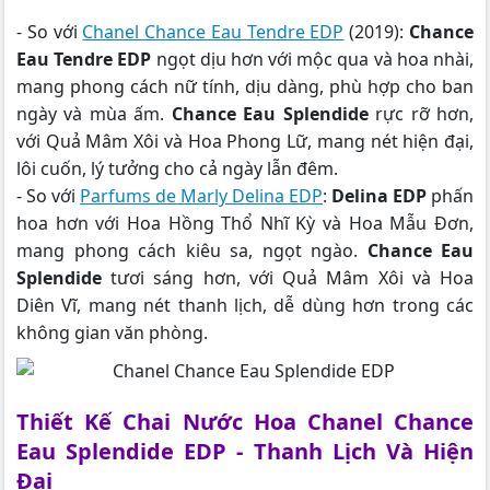
- So với
Chanel Chance Eau Tendre EDP
(2019):
Chance
Eau Tendre EDP
ngọt dịu hơn với mộc qua và hoa nhài,
mang phong cách nữ tính, dịu dàng, phù hợp cho ban
ngày và mùa ấm.
Chance Eau Splendide
rực rỡ hơn,
với Quả Mâm Xôi và Hoa Phong Lữ, mang nét hiện đại,
lôi cuốn, lý tưởng cho cả ngày lẫn đêm.
- So với
Parfums de Marly Delina EDP
:
Delina EDP
phấn
hoa hơn với Hoa Hồng Thổ Nhĩ Kỳ và Hoa Mẫu Đơn,
mang phong cách kiêu sa, ngọt ngào.
Chance Eau
Splendide
tươi sáng hơn, với Quả Mâm Xôi và Hoa
Diên Vĩ, mang nét thanh lịch, dễ dùng hơn trong các
không gian văn phòng.
Thiết Kế Chai Nước Hoa Chanel Chance
Eau Splendide EDP - Thanh Lịch Và Hiện
Đại