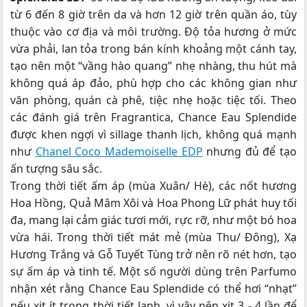
từ 6 đến 8 giờ trên da và hơn 12 giờ trên quần áo, tùy
thuộc vào cơ địa và môi trường. Độ tỏa hương ở mức
vừa phải, lan tỏa trong bán kính khoảng một cánh tay,
tạo nên một “vầng hào quang” nhẹ nhàng, thu hút mà
không quá áp đảo, phù hợp cho các không gian như
văn phòng, quán cà phê, tiệc nhẹ hoặc tiệc tối. Theo
các đánh giá trên Fragrantica, Chance Eau Splendide
được khen ngợi vì sillage thanh lịch, không quá mạnh
như
Chanel Coco Mademoiselle EDP
nhưng đủ để tạo
ấn tượng sâu sắc.
Trong thời tiết ấm áp (mùa Xuân/ Hè), các nốt hương
Hoa Hồng, Quả Mâm Xôi và Hoa Phong Lữ phát huy tối
đa, mang lại cảm giác tươi mới, rực rỡ, như một bó hoa
vừa hái. Trong thời tiết mát mẻ (mùa Thu/ Đông), Xạ
Hương Trắng và Gỗ Tuyết Tùng trở nên rõ nét hơn, tạo
sự ấm áp và tinh tế. Một số người dùng trên Parfumo
nhận xét rằng Chance Eau Splendide có thể hơi “nhạt”
nếu xịt ít trong thời tiết lạnh, vì vậy nên xịt 3 - 4 lần để