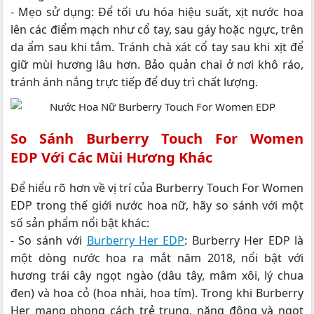
- Mẹo sử dụng: Để tối ưu hóa hiệu suất, xịt nước hoa
lên các điểm mạch như cổ tay, sau gáy hoặc ngực, trên
da ẩm sau khi tắm. Tránh chà xát cổ tay sau khi xịt để
giữ mùi hương lâu hơn. Bảo quản chai ở nơi khô ráo,
tránh ánh nắng trực tiếp để duy trì chất lượng.
So Sánh Burberry Touch For Women
EDP Với Các Mùi Hương Khác
Để hiểu rõ hơn về vị trí của Burberry Touch For Women
EDP trong thế giới nước hoa nữ, hãy so sánh với một
số sản phẩm nổi bật khác:
- So sánh với
Burberry Her EDP
: Burberry Her EDP là
một dòng nước hoa ra mắt năm 2018, nổi bật với
hương trái cây ngọt ngào (dâu tây, mâm xôi, lý chua
đen) và hoa cỏ (hoa nhài, hoa tím). Trong khi Burberry
Her mang phong cách trẻ trung, năng động và ngọt