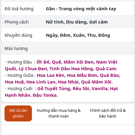
Độ toả hương
Gần - Trong vòng một cánh tay
Phong cách
Nữ tính, Dịu dàng, Gợi cảm
Khuyên dùng
Ngày, Đêm, Xuân, Thu, Đông
Mùi hương
- Hương Đầu :
Ớt Đỏ, Quế, Mâm Xôi Đen, Nam Việt
Quất, Lý Chua Đen, Tinh Dầu Hoa Hồng, Quả Cam.
- Hương Giữa :
Hoa Loa Kèn, Hoa Mẫu Đơn, Quả Đào,
Hoa Huệ, Hoa Linh Lan, Hoa Nhài, Quả Mâm Xôi.
- Hương Cuối :
Gỗ Tuyết Tùng, Rêu Sồi, Vanilla, Hạt
Hạnh Nhân. Đậu Tonka.
Mô tả sản
Hướng dẫn mua hàng &
Chính sách đổi trả &
phẩm
thanh toán
bảo hành