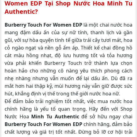
Women EDP Tại Shop Nước Hoa Minh Tu
Authentic?
Burberry Touch For Women EDP
là một chai nước hoa
mang đậm dấu ấn của sự nữ tính, thanh lịch và gần
gũi, với sự hòa quyện tinh tế giữa trái cây tươi mát, hoa
cỏ ngào ngạt và nền gỗ ấm áp. Thiết kế chai đồng hồ
cát màu hồng nhạt, độ lưu hương tốt và tỏa hương
vừa phải khiến Burberry Touch trở thành lựa chọn
hoàn hảo cho những cô nàng yêu thích phong cách
nhẹ nhàng nhưng vẫn muốn để lại dấu ấn. Dù đã ra
mắt hơn hai thập kỷ, mùi hương này vẫn giữ được sức
hút, khẳng định vị thế trong thế giới nước hoa nữ.
Để đảm bảo trải nghiệm tốt nhất, việc mua nước hoa
chính hãng là yếu tố quan trọng. Hãy đến với Shop
Nước Hoa
Minh Tu Authentic
để sở hữu ngay chai
Burberry Touch For Women EDP
chính hãng, đảm bảo
chất lượng và giá trị tốt nhất. Đừng bỏ lỡ cơ hội trải