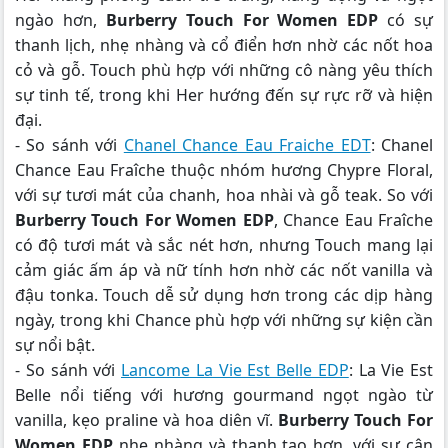
ngào hơn,
Burberry Touch For Women EDP
có sự
thanh lịch, nhẹ nhàng và cổ điển hơn nhờ các nốt hoa
cỏ và gỗ. Touch phù hợp với những cô nàng yêu thích
sự tinh tế, trong khi Her hướng đến sự rực rỡ và hiện
đại.
- So sánh với
Chanel Chance Eau Fraiche EDT
: Chanel
Chance Eau Fraîche thuộc nhóm hương Chypre Floral,
với sự tươi mát của chanh, hoa nhài và gỗ teak. So với
Burberry Touch For Women EDP
, Chance Eau Fraîche
có độ tươi mát và sắc nét hơn, nhưng Touch mang lại
cảm giác ấm áp và nữ tính hơn nhờ các nốt vanilla và
đậu tonka. Touch dễ sử dụng hơn trong các dịp hàng
ngày, trong khi Chance phù hợp với những sự kiện cần
sự nổi bật.
- So sánh với
Lancome La Vie Est Belle EDP
: La Vie Est
Belle nổi tiếng với hương gourmand ngọt ngào từ
vanilla, kẹo praline và hoa diên vĩ.
Burberry Touch For
Women EDP
nhẹ nhàng và thanh tao hơn, với sự cân