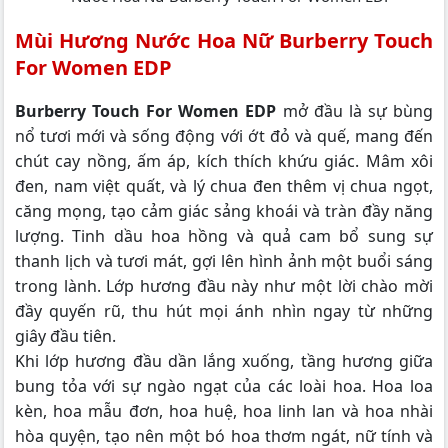
Mùi Hương Nước Hoa Nữ Burberry Touch
For Women EDP
Burberry Touch For Women EDP
mở đầu là sự bùng
nổ tươi mới và sống động với ớt đỏ và quế, mang đến
chút cay nồng, ấm áp, kích thích khứu giác. Mâm xôi
đen, nam việt quất, và lý chua đen thêm vị chua ngọt,
căng mọng, tạo cảm giác sảng khoái và tràn đầy năng
lượng. Tinh dầu hoa hồng và quả cam bổ sung sự
thanh lịch và tươi mát, gợi lên hình ảnh một buổi sáng
trong lành. Lớp hương đầu này như một lời chào mời
đầy quyến rũ, thu hút mọi ánh nhìn ngay từ những
giây đầu tiên.
Khi lớp hương đầu dần lắng xuống, tầng hương giữa
bung tỏa với sự ngào ngạt của các loài hoa. Hoa loa
kèn, hoa mẫu đơn, hoa huệ, hoa linh lan và hoa nhài
hòa quyện, tạo nên một bó hoa thơm ngát, nữ tính và