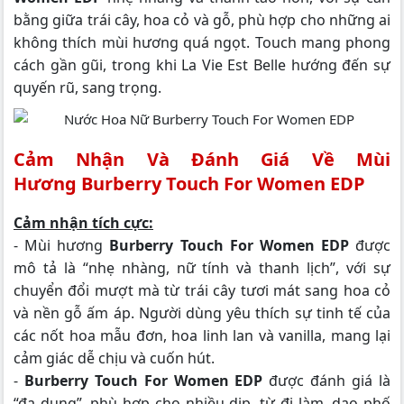
bằng giữa trái cây, hoa cỏ và gỗ, phù hợp cho những ai
không thích mùi hương quá ngọt. Touch mang phong
cách gần gũi, trong khi La Vie Est Belle hướng đến sự
quyến rũ, sang trọng.
Cảm Nhận Và Đánh Giá Về Mùi
Hương Burberry Touch For Women EDP
Cảm nhận tích cực:
- Mùi hương
Burberry Touch For Women EDP
được
mô tả là “nhẹ nhàng, nữ tính và thanh lịch”, với sự
chuyển đổi mượt mà từ trái cây tươi mát sang hoa cỏ
và nền gỗ ấm áp. Người dùng yêu thích sự tinh tế của
các nốt hoa mẫu đơn, hoa linh lan và vanilla, mang lại
cảm giác dễ chịu và cuốn hút.
-
Burberry Touch For Women EDP
được đánh giá là
“đa dụng”, phù hợp cho nhiều dịp, từ đi làm, dạo phố