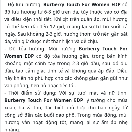
- Độ lưu hương:
Burberry Touch For Women EDP
có
độ lưu hương từ 6-8 giờ trên da, tùy thuộc vào cơ địa
và điều kiện thời tiết. Khi xịt trên quần áo, mùi hương
có thể kéo dài đến 12 giờ, mang lại sự tự tin suốt cả
ngày. Sau khoảng 2-3 giờ, hương thơm trở nên gần sát
da, vẫn giữ được nét thanh lịch và dễ chịu.
- Độ tỏa hương: Mùi hương
Burberry Touch For
Women EDP
có độ tỏa hương gần, trong bán kính
khoảng một cánh tay trong 2-3 giờ đầu, sau đó dịu
dần, tạo cảm giác tinh tế và không quá áp đảo. Điều
này khiến nó phù hợp cho các không gian gần gũi như
văn phòng, hẹn hò hoặc tiệc tối.
- Thời điểm sử dụng: Với sự tươi mát và nữ tính,
Burberry Touch For Women EDP
lý tưởng cho mùa
xuân, hạ và thu, đặc biệt phù hợp cho ban ngày, từ
công sở đến các buổi dạo phố. Trong mùa đông, mùi
hương vẫn hoạt động tốt, mang lại sự ấm áp nhẹ
nhàng.