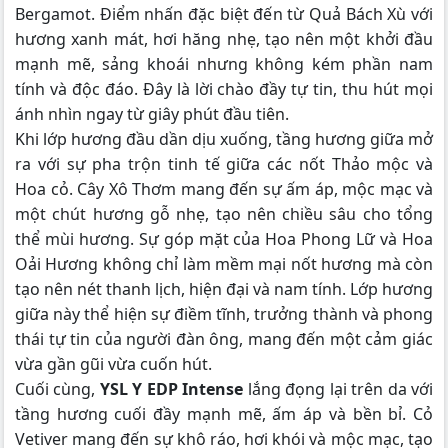
Bergamot. Điểm nhấn đặc biệt đến từ Quả Bách Xù với
hương xanh mát, hơi hăng nhẹ, tạo nên một khởi đầu
mạnh mẽ, sảng khoái nhưng không kém phần nam
tính và độc đáo. Đây là lời chào đầy tự tin, thu hút mọi
ánh nhìn ngay từ giây phút đầu tiên.
Khi lớp hương đầu dần dịu xuống, tầng hương giữa mở
ra với sự pha trộn tinh tế giữa các nốt Thảo mộc và
Hoa cỏ. Cây Xô Thơm mang đến sự ấm áp, mộc mạc và
một chút hương gỗ nhẹ, tạo nên chiều sâu cho tổng
thể mùi hương. Sự góp mặt của Hoa Phong Lữ và Hoa
Oải Hương không chỉ làm mềm mại nốt hương mà còn
tạo nên nét thanh lịch, hiện đại và nam tính. Lớp hương
giữa này thể hiện sự điềm tĩnh, trưởng thành và phong
thái tự tin của người đàn ông, mang đến một cảm giác
vừa gần gũi vừa cuốn hút.
Cuối cùng,
YSL Y EDP Intense
lắng đọng lại trên da với
tầng hương cuối đầy mạnh mẽ, ấm áp và bền bỉ. Cỏ
Vetiver mang đến sự khô ráo, hơi khói và mộc mạc, tạo