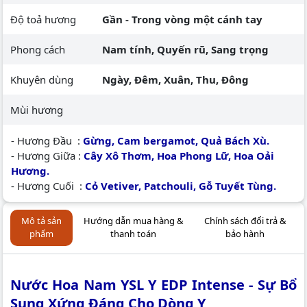
Độ toả hương
Gần - Trong vòng một cánh tay
Phong cách
Nam tính, Quyến rũ, Sang trọng
Khuyên dùng
Ngày, Đêm, Xuân, Thu, Đông
Mùi hương
- Hương Đầu :
Gừng, Cam bergamot, Quả Bách Xù.
- Hương Giữa :
Cây Xô Thơm, Hoa Phong Lữ, Hoa Oải
Hương.
- Hương Cuối :
Cỏ Vetiver, Patchouli, Gỗ Tuyết Tùng.
Mô tả sản
Hướng dẫn mua hàng &
Chính sách đổi trả &
phẩm
thanh toán
bảo hành
Nước Hoa Nam YSL Y EDP Intense - Sự Bổ
Sung Xứng Đáng Cho Dòng Y