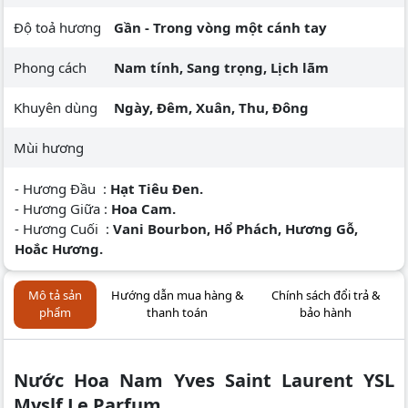
Độ toả hương
Gần - Trong vòng một cánh tay
Phong cách
Nam tính, Sang trọng, Lịch lãm
Khuyên dùng
Ngày, Đêm, Xuân, Thu, Đông
Mùi hương
- Hương Đầu :
Hạt Tiêu Đen.
- Hương Giữa :
Hoa Cam.
- Hương Cuối :
Vani Bourbon, Hổ Phách, Hương Gỗ,
Hoắc Hương.
Mô tả sản
Hướng dẫn mua hàng &
Chính sách đổi trả &
phẩm
thanh toán
bảo hành
Nước Hoa Nam Yves Saint Laurent YSL
Myslf Le Parfum