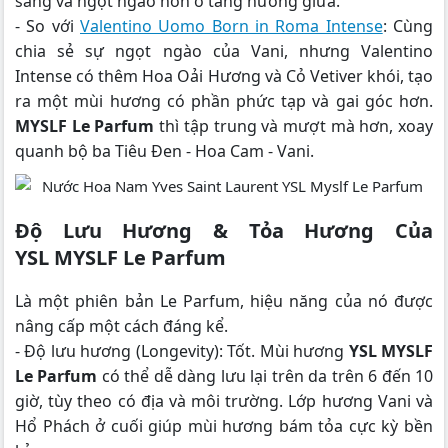
sáng và ngọt ngào hơn ở tầng hương giữa.
- So với
Valentino Uomo Born in Roma Intense
: Cùng
chia sẻ sự ngọt ngào của Vani, nhưng Valentino
Intense có thêm Hoa Oải Hương và Cỏ Vetiver khói, tạo
ra một mùi hương có phần phức tạp và gai góc hơn.
MYSLF Le Parfum
thì tập trung và mượt mà hơn, xoay
quanh bộ ba Tiêu Đen - Hoa Cam - Vani.
Độ Lưu Hương & Tỏa Hương Của
YSL MYSLF Le Parfum
Là một phiên bản Le Parfum, hiệu năng của nó được
nâng cấp một cách đáng kể.
- Độ lưu hương (Longevity): Tốt. Mùi hương
YSL MYSLF
Le Parfum
có thể dễ dàng lưu lại trên da trên 6 đến 10
giờ, tùy theo có địa và môi trường. Lớp hương Vani và
Hổ Phách ở cuối giúp mùi hương bám tỏa cực kỳ bền