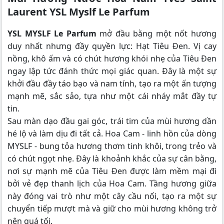
Laurent YSL Myslf Le Parfum
YSL MYSLF Le Parfum
mở đầu bằng một nốt hương
duy nhất nhưng đầy quyền lực: Hạt Tiêu Đen. Vị cay
nồng, khô ấm và có chút hương khói nhẹ của Tiêu Đen
ngay lập tức đánh thức mọi giác quan. Đây là một sự
khởi đầu đầy táo bạo và nam tính, tạo ra một ấn tượng
mạnh mẽ, sắc sảo, tựa như một cái nháy mắt đầy tự
tin.
Sau màn dạo đầu gai góc, trái tim của mùi hương dần
hé lộ và làm dịu đi tất cả. Hoa Cam - linh hồn của dòng
MYSLF - bung tỏa hương thơm tinh khôi, trong trẻo và
có chút ngọt nhẹ. Đây là khoảnh khắc của sự cân bằng,
nơi sự mạnh mẽ của Tiêu Đen được làm mềm mại đi
bởi vẻ đẹp thanh lịch của Hoa Cam. Tầng hương giữa
này đóng vai trò như một cây cầu nối, tạo ra một sự
chuyển tiếp mượt mà và giữ cho mùi hương không trở
nên quá tối.