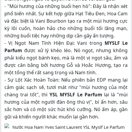
- "Mùi hương của những buổi hẹn hò": Đây là nhận xét
phổ biến nhất. Sự kết hợp giữa Hạt Tiêu Đen, Hoa Cam
và đặc biệt là Vani Bourbon tạo ra một mùi hương cực
kỳ lôi cuốn, hoàn hảo cho những buổi tối lãng mạn,
những buổi tiệc hay những dịp cần gây ấn tượng.
- Vị Ngọt Nam Tính Hiện Đại: Vani trong
MYSLF Le
Parfum
được xử lý khéo léo. Nó ngọt, nhưng không
phải kiểu ngọt bánh kẹo, mà là một vị ngọt sâu, ấm và
được cân bằng bởi hương Gỗ và Hoắc Hương, tạo ra
một tổng thể rất sang trọng và Nam tính.
- Sự Lột Xác Hoàn Toàn: Nếu phiên bản EDP mang lại
cảm giác sạch sẽ, tươi mát như "mùi hương của một
chàng trai tốt", thì
YSL MYSLF Le Parfum
lại là "mùi
hương của một người đàn ông thú vị", bí ẩn hơn, sâu
sắc hơn và có một sức hút khó cưỡng. Nó ấm áp, gần
gũi và khiến người khác muốn lại gần hơn.