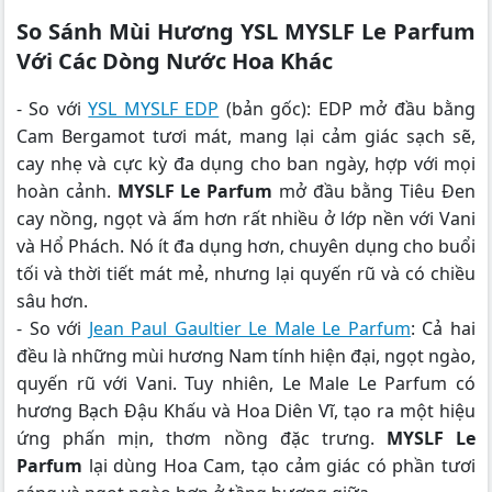
So Sánh Mùi Hương YSL MYSLF Le Parfum
Với Các Dòng Nước Hoa Khác
- So với
YSL MYSLF EDP
(bản gốc): EDP mở đầu bằng
Cam Bergamot tươi mát, mang lại cảm giác sạch sẽ,
cay nhẹ và cực kỳ đa dụng cho ban ngày, hợp với mọi
hoàn cảnh.
MYSLF Le Parfum
mở đầu bằng Tiêu Đen
cay nồng, ngọt và ấm hơn rất nhiều ở lớp nền với Vani
và Hổ Phách. Nó ít đa dụng hơn, chuyên dụng cho buổi
tối và thời tiết mát mẻ, nhưng lại quyến rũ và có chiều
sâu hơn.
- So với
Jean Paul Gaultier Le Male Le Parfum
: Cả hai
đều là những mùi hương Nam tính hiện đại, ngọt ngào,
quyến rũ với Vani. Tuy nhiên, Le Male Le Parfum có
hương Bạch Đậu Khấu và Hoa Diên Vĩ, tạo ra một hiệu
ứng phấn mịn, thơm nồng đặc trưng.
MYSLF Le
Parfum
lại dùng Hoa Cam, tạo cảm giác có phần tươi