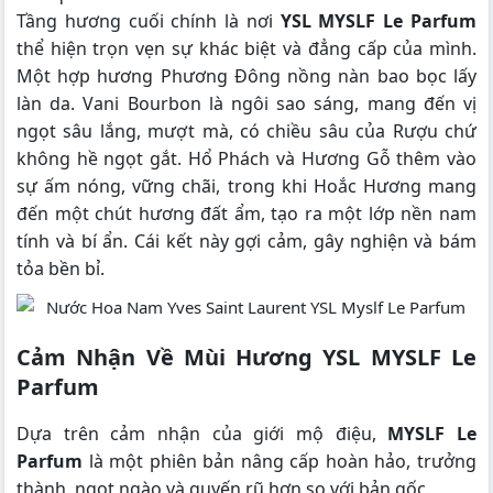
Tầng hương cuối chính là nơi
YSL MYSLF Le Parfum
thể hiện trọn vẹn sự khác biệt và đẳng cấp của mình.
Một hợp hương Phương Đông nồng nàn bao bọc lấy
làn da. Vani Bourbon là ngôi sao sáng, mang đến vị
ngọt sâu lắng, mượt mà, có chiều sâu của Rượu chứ
không hề ngọt gắt. Hổ Phách và Hương Gỗ thêm vào
sự ấm nóng, vững chãi, trong khi Hoắc Hương mang
đến một chút hương đất ẩm, tạo ra một lớp nền nam
tính và bí ẩn. Cái kết này gợi cảm, gây nghiện và bám
tỏa bền bỉ.
Cảm Nhận Về Mùi Hương YSL MYSLF Le
Parfum
Dựa trên cảm nhận của giới mộ điệu,
MYSLF Le
Parfum
là một phiên bản nâng cấp hoàn hảo, trưởng
thành, ngọt ngào và quyến rũ hơn so với bản gốc.