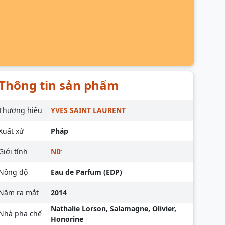
Thông tin sản phẩm
Thương hiệu
YVES SAINT LAURENT
Xuất xứ
Pháp
Giới tính
Nữ
Nồng độ
Eau de Parfum (EDP)
Năm ra mắt
2014
Nathalie Lorson, Salamagne, Olivier,
Nhà pha chế
Honorine