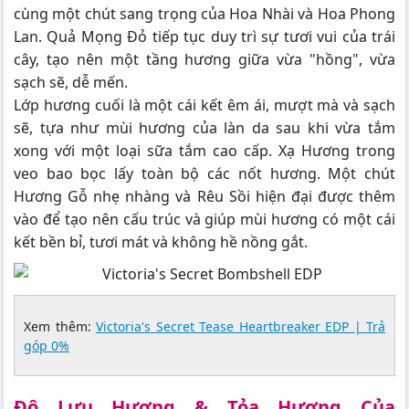
cùng một chút sang trọng của Hoa Nhài và Hoa Phong
Lan. Quả Mọng Đỏ tiếp tục duy trì sự tươi vui của trái
cây, tạo nên một tầng hương giữa vừa "hồng", vừa
sạch sẽ, dễ mến.
Lớp hương cuối là một cái kết êm ái, mượt mà và sạch
sẽ, tựa như mùi hương của làn da sau khi vừa tắm
xong với một loại sữa tắm cao cấp. Xạ Hương trong
veo bao bọc lấy toàn bộ các nốt hương. Một chút
Hương Gỗ nhẹ nhàng và Rêu Sồi hiện đại được thêm
vào để tạo nên cấu trúc và giúp mùi hương có một cái
kết bền bỉ, tươi mát và không hề nồng gắt.
Xem thêm:
Victoria's Secret Tease Heartbreaker EDP | Trả
góp 0%
Độ Lưu Hương & Tỏa Hương Của