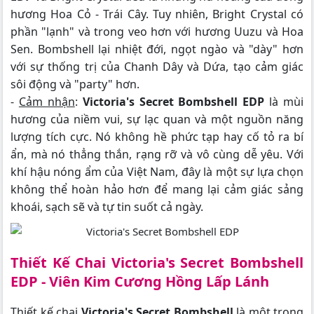
hương Hoa Cỏ - Trái Cây. Tuy nhiên, Bright Crystal có
phần "lạnh" và trong veo hơn với hương Uuzu và Hoa
Sen. Bombshell lại nhiệt đới, ngọt ngào và "dày" hơn
với sự thống trị của Chanh Dây và Dứa, tạo cảm giác
sôi động và "party" hơn.
-
Cảm nhận
:
Victoria's Secret Bombshell EDP
là mùi
hương của niềm vui, sự lạc quan và một nguồn năng
lượng tích cực. Nó không hề phức tạp hay cố tỏ ra bí
ẩn, mà nó thẳng thắn, rạng rỡ và vô cùng dễ yêu. Với
khí hậu nóng ẩm của Việt Nam, đây là một sự lựa chọn
không thể hoàn hảo hơn để mang lại cảm giác sảng
khoái, sạch sẽ và tự tin suốt cả ngày.
Thiết Kế Chai Victoria's Secret Bombshell
EDP - Viên Kim Cương Hồng Lấp Lánh
Thiết kế chai
Victoria's Secret Bombshell
là một trong