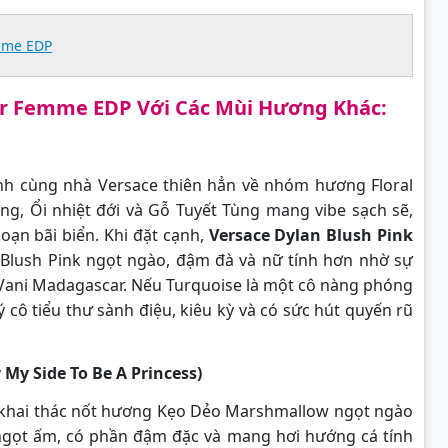
mme EDP
our Femme EDP Với Các Mùi Hương Khác:
h cùng nhà Versace thiên hẳn về nhóm hương Floral
g, Ổi nhiệt đới và Gỗ Tuyết Tùng mang vibe sạch sẽ,
ạn bãi biển. Khi đặt cạnh,
Versace Dylan Blush Pink
 Blush Pink ngọt ngào, đậm đà và nữ tính hơn nhờ sự
Vani Madagascar. Nếu Turquoise là một cô nàng phóng
 cô tiểu thư sành điệu, kiêu kỳ và có sức hút quyến rũ
y My Side To Be A Princess)
g khai thác nốt hương Kẹo Dẻo Marshmallow ngọt ngào
 ngọt ấm, có phần đậm đặc và mang hơi hướng cá tính