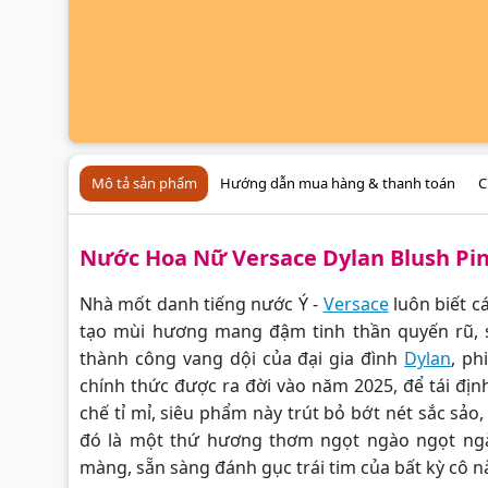
Mô tả sản phẩm
Hướng dẫn mua hàng & thanh toán
C
Nước Hoa Nữ Versace Dylan Blush P
Nhà mốt danh tiếng nước Ý -
Versace
luôn biết c
tạo mùi hương mang đậm tinh thần quyến rũ, sa
thành công vang dội của đại gia đình
Dylan
, p
chính thức được ra đời vào năm 2025, để tái định
chế tỉ mỉ, siêu phẩm này trút bỏ bớt nét sắc sảo
đó là một thứ hương thơm ngọt ngào ngọt ngà
màng, sẵn sàng đánh gục trái tim của bất kỳ cô n