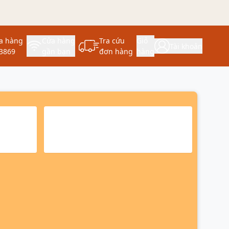
a hàng
Cửa hàng
Tra cứu
Giỏ
Tài khoản
3869
gần bạn
đơn hàng
hàng