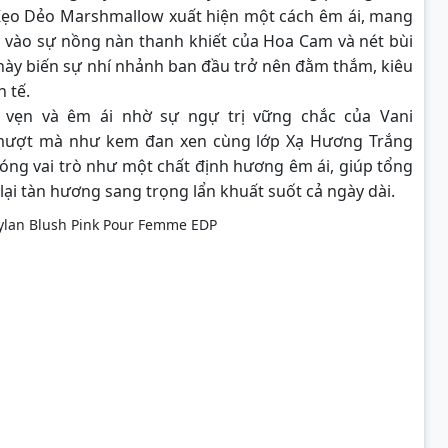
Kẹo Dẻo Marshmallow xuất hiện một cách êm ái, mang
 vào sự nồng nàn thanh khiết của Hoa Cam và nét bùi
 này biến sự nhí nhảnh ban đầu trở nên đằm thắm, kiêu
 tế.
n vẹn và êm ái nhờ sự ngự trị vững chắc của Vani
 mượt mà như kem đan xen cùng lớp Xạ Hương Trắng
óng vai trò như một chất định hương êm ái, giúp tổng
lại tàn hương sang trọng lẩn khuất suốt cả ngày dài.