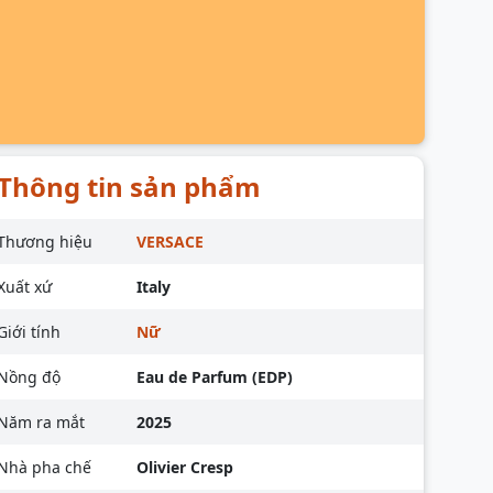
Thông tin sản phẩm
Thương hiệu
VERSACE
Xuất xứ
Italy
Giới tính
Nữ
Nồng độ
Eau de Parfum (EDP)
Năm ra mắt
2025
Nhà pha chế
Olivier Cresp