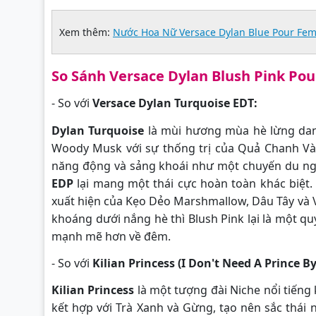
Xem thêm:
Nước Hoa Nữ Versace Dylan Blue Pour Fe
So Sánh Versace Dylan Blush Pink P
- So với
Versace Dylan Turquoise EDT:
Dylan Turquoise
là mùi hương mùa hè lừng dan
Woody Musk với sự thống trị của Quả Chanh Vàn
năng động và sảng khoái như một chuyến du ngo
EDP
lại mang một thái cực hoàn toàn khác biệt.
xuất hiện của Kẹo Dẻo Marshmallow, Dâu Tây và 
khoáng dưới nắng hè thì Blush Pink lại là một quý
mạnh mẽ hơn về đêm.
- So với
Kilian Princess (I Don't Need A Prince B
Kilian Princess
là một tượng đài Niche nổi tiến
kết hợp với Trà Xanh và Gừng, tạo nên sắc thái