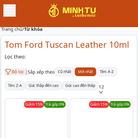
Trang chủ
/
Từ khóa
Tom Ford Tuscan Leather 10ml
Lọc theo:
Bộ lọc |
Sắp xếp theo
Cũ nhất
Mới nhất
Tên: A-Z
Tên: Z-A
Giá: thấp đến cao
Giá: cao đến thấp
12
Giảm
15
%
Trả góp 0%
Giảm
15
%
Trả góp 0%