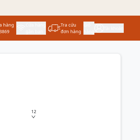
a hàng
Cửa hàng
Tra cứu
Giỏ
Tài khoản
3869
gần bạn
đơn hàng
hàng
12