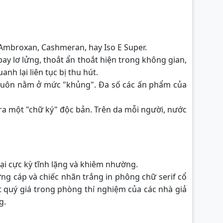
 Ambroxan, Cashmeran, hay Iso E Super.
y lơ lửng, thoắt ẩn thoắt hiện trong không gian,
 lại liên tục bị thu hút.
uôn nằm ở mức "khủng". Đa số các ấn phẩm của
 ra một "chữ ký" độc bản. Trên da mỗi người, nước
ại cực kỳ tĩnh lặng và khiêm nhường.
ứng cáp và chiếc nhãn trắng in phông chữ serif cổ
t quý giá trong phòng thí nghiệm của các nhà giả
g.