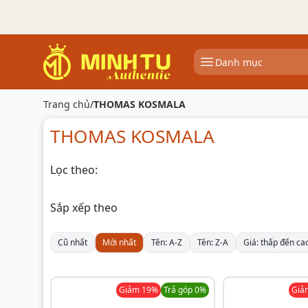
Danh mục
Trang chủ
/
THOMAS KOSMALA
THOMAS KOSMALA
Lọc theo:
Sắp xếp theo
Cũ nhất
Mới nhất
Tên: A-Z
Tên: Z-A
Giá: thấp đến ca
Giảm
19
%
Trả góp 0%
Gi