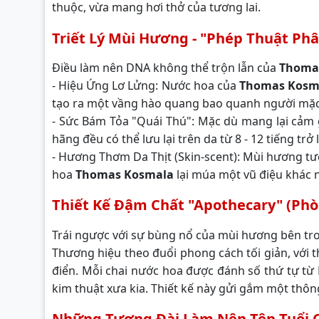
thuộc, vừa mang hơi thở của tương lai.
Triết Lý Mùi Hương - "Phép Thuật Ph
Điều làm nên DNA không thể trộn lẫn của
Thoma
- Hiệu Ứng Lơ Lửng: Nước hoa của
Thomas Kosm
tạo ra một vầng hào quang bao quanh người mặc. 
- Sức Bám Tỏa "Quái Thú": Mặc dù mang lại cả
hãng đều có thể lưu lại trên da từ 8 - 12 tiếng trở
- Hương Thơm Da Thịt (Skin-scent): Mùi hương tươ
hoa
Thomas Kosmala
lại múa một vũ điệu khác 
Thiết Kế Đậm Chất "Apothecary" (Ph
Trái ngược với sự bùng nổ của mùi hương bên t
Thương hiệu theo đuổi phong cách tối giản, với t
điển. Mỗi chai nước hoa được đánh số thứ tự từ 
kim thuật xưa kia. Thiết kế này gửi gắm một thôn
Những Tượng Đài Làm Nên Tên Tuổi 