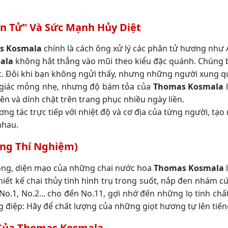
ân Tử" Và Sức Mạnh Hủy Diệt
s Kosmala
chính là cách ông xử lý các phân tử hương như
ala
không hắt thẳng vào mũi theo kiểu đặc quánh. Chúng ba
Đôi khi bạn không ngửi thấy, nhưng những người xung quanh
m giác mỏng nhẹ, nhưng độ bám tỏa của
Thomas Kosmala
l
 lên và dính chặt trên trang phục nhiều ngày liền.
ng tác trực tiếp với nhiệt độ và cơ địa của từng người, tạo
nhau.
òng Thí Nghiệm)
rong, diện mạo của những chai nước hoa
Thomas Kosmala
l
hiết kế chai thủy tinh hình trụ trong suốt, nắp đen nhám c
No.1, No.2... cho đến No.11, gợi nhớ đến những lọ tinh chấ
g điệp: Hãy để chất lượng của những giọt hương tự lên tiến
Của Thomas Kosmala