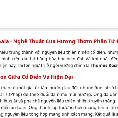
ala - Nghệ Thuật Của Hương Thơm Phân Tử 
 hiệu trung thành với nguyên liệu thiên nhiên cổ điển, n
 hình trên da thịt bằng hóa học hiện đại. Và khi nhắc 
ện nay, cái tên ngự trị ở ngôi vương chính là
Thomas Kos
hoa Giữa Cổ Điển Và Hiện Đại
t thân từ một gia tộc làm hương lâu đời, nhưng ông lại sở
aris (Pháp) để theo đuổi đam mê mùi hương. Ông đã dành
hiết xuất và pha chế nguyên liệu thiên nhiên truyền thống.
điển an toàn. Ông thành lập thương hiệu mang tên mình v
ng nguyên liệu tổng hợp mang tính cách mạng. Kết quả là