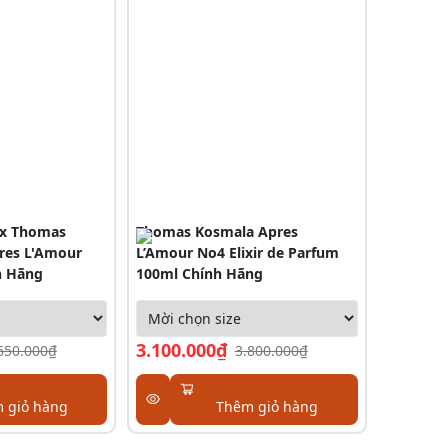
ex Thomas
Thomas Kosmala Apres
res L'Amour
L’Amour No4 Elixir de Parfum
h Hãng
100ml Chính Hãng
3.100.000₫
650.000₫
3.800.000₫
 giỏ hàng
Thêm giỏ hàng