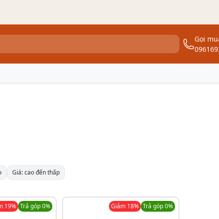
Gọi mu
096169
o
Giá: cao đến thấp
ảm
19
%
Trả góp 0%
Giảm
18
%
Trả góp 0%