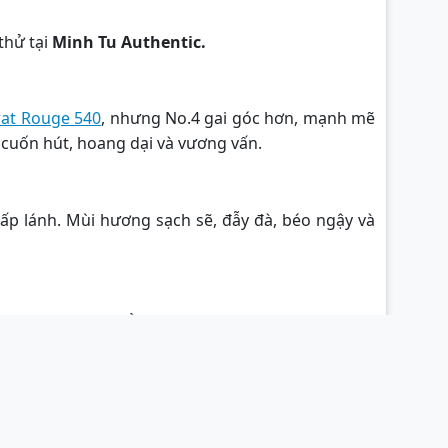
thử tại
Minh Tu Authentic.
rat Rouge 540
, nhưng No.4 gai góc hơn, mạnh mẽ
 cuốn hút, hoang dại và vương vấn.
ấp lánh. Mùi hương sạch sẽ, đẫy đà, béo ngậy và
lịch, như một buổi sáng dạo bước giữa khu vườn
yên bản cao là điều vô cùng quan trọng.
Minh Tu