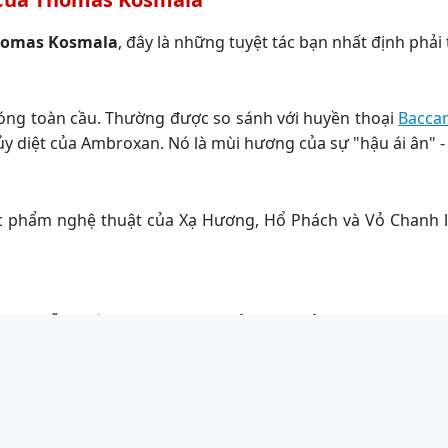
omas Kosmala
, đây là những tuyệt tác bạn nhất định phải 
sóng toàn cầu. Thường được so sánh với huyền thoại
Bacca
 diệt của Ambroxan. Nó là mùi hương của sự "hậu ái ân" -
ác phẩm nghệ thuật của Xạ Hương, Hổ Phách và Vỏ Chanh l
và Gỗ Tuyết Tùng, mang lại cảm giác sảng khoái, thanh 
ala Tại Minh Tu Authentic?
việc tìm kiếm những sản phẩm Niche chính hãng với độ ngu