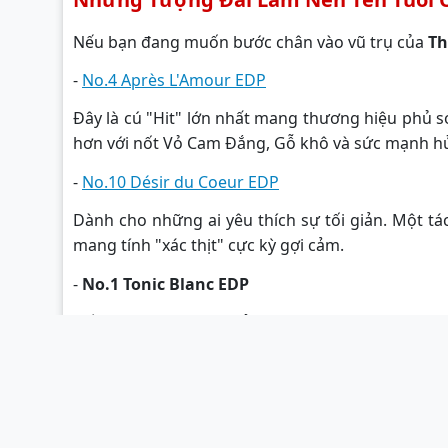
Nếu bạn đang muốn bước chân vào vũ trụ của
Th
-
No.4 Après L'Amour EDP
Đây là cú "Hit" lớn nhất mang thương hiệu phủ 
hơn với nốt Vỏ Cam Đắng, Gỗ khô và sức mạnh hủy
-
No.10 Désir du Coeur EDP
Dành cho những ai yêu thích sự tối giản. Một t
mang tính "xác thịt" cực kỳ gợi cảm.
-
No.1 Tonic Blanc EDP
Nốt hương tươi mát của Hoa Cam, Cam Bergamot 
Chanh ngập nắng ở miền Nam nước Pháp.
Tại Sao Nên Trải Nghiệm Thomas Kosm
Với sự bùng nổ của xu hướng nước hoa phân tử, 