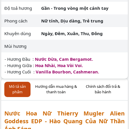
Độ toả hương
Gần - Trong vòng một cánh tay
Phong cách
Nữ tính, Dịu dàng, Trẻ trung
Khuyên dùng
Ngày, Đêm, Xuân, Thu, Đông
Mùi hương
- Hương Đầu :
Nước Dừa, Cam Bergamot.
- Hương Giữa :
Hoa Nhài, Hoa Vòi Voi.
- Hương Cuối :
Vanilla Bourbon, Cashmeran.
Mô tả sản
Hướng dẫn mua hàng &
Chính sách đổi trả &
phẩm
thanh toán
bảo hành
Nước Hoa Nữ Thierry Mugler Alien
Goddess EDP - Hào Quang Của Nữ Thần
Ánh Sáng