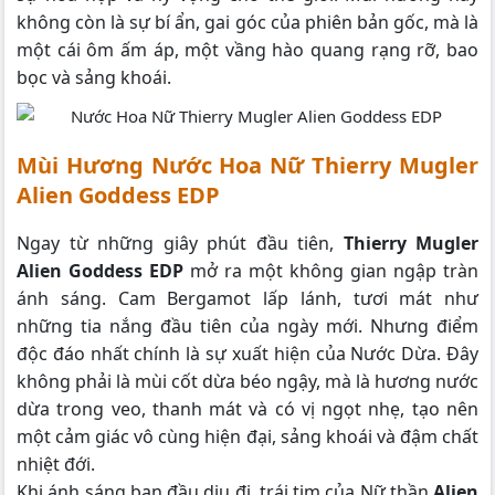
không còn là sự bí ẩn, gai góc của phiên bản gốc, mà là
một cái ôm ấm áp, một vầng hào quang rạng rỡ, bao
bọc và sảng khoái.
Mùi Hương Nước Hoa Nữ Thierry Mugler
Alien Goddess EDP
Ngay từ những giây phút đầu tiên,
Thierry Mugler
Alien Goddess EDP
mở ra một không gian ngập tràn
ánh sáng. Cam Bergamot lấp lánh, tươi mát như
những tia nắng đầu tiên của ngày mới. Nhưng điểm
độc đáo nhất chính là sự xuất hiện của Nước Dừa. Đây
không phải là mùi cốt dừa béo ngậy, mà là hương nước
dừa trong veo, thanh mát và có vị ngọt nhẹ, tạo nên
một cảm giác vô cùng hiện đại, sảng khoái và đậm chất
nhiệt đới.
Khi ánh sáng ban đầu dịu đi, trái tim của Nữ thần
Alien