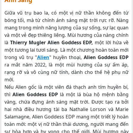
Giữa vũ trụ bao la, có một vị nữ thần không đến từ
bóng tối, mà từ chính ánh sáng mặt trời rực rỡ. Nàng
mang trong mình năng lượng của sự sống, sự lạc quan
và một vẻ đẹp thiêng liêng. Mùi hương của nàng chính
là
Thierry Mugler Alien Goddess EDP,
một lời hứa về
một tương lai tươi sáng. Là một chương hoàn toàn mới
trong vũ trụ "
Alien
" huyền thoại,
Alien Goddess EDP
ra mắt năm 2022, là một mùi hương của sự ấm áp,
rạng rỡ và vô cùng nữ tính, dành cho thế hệ phụ nữ
mới.
Nếu Alien gốc là một viên đá thạch anh tím huyền bí,
thì
Alien Goddess EDP
là một lá bùa hộ mệnh bằng
vàng, chứa đựng ánh sáng mặt trời. Được tạo ra bởi
hai nhà điều hương tài ba Nathalie Lorson và Marie
Salamagne, Alien Goddess EDP mang một triết lý hoàn
toàn mới: một vị nữ thần thái dương, người mang đến
sự hòa hợp và hy vọng cho thế giới. Mùi hương này