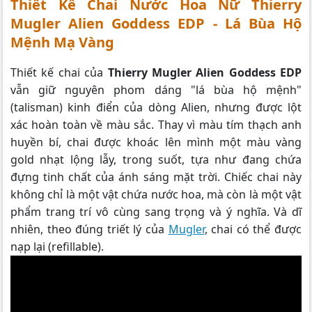
Thiết Kế Chai Nước Hoa Nữ Thierry
Mugler Alien Goddess EDP - Lá Bùa Hộ
Mệnh Mạ Vàng
Thiết kế chai của
Thierry Mugler Alien Goddess EDP
vẫn giữ nguyên phom dáng "lá bùa hộ mệnh"
(talisman) kinh điển của dòng Alien, nhưng được lột
xác hoàn toàn về màu sắc. Thay vì màu tím thạch anh
huyền bí, chai được khoác lên mình một màu vàng
gold nhạt lộng lẫy, trong suốt, tựa như đang chứa
đựng tinh chất của ánh sáng mặt trời. Chiếc chai này
không chỉ là một vật chứa nước hoa, mà còn là một vật
phẩm trang trí vô cùng sang trọng và ý nghĩa. Và dĩ
nhiên, theo đúng triết lý của
Mugler
, chai có thể được
nạp lại (refillable).