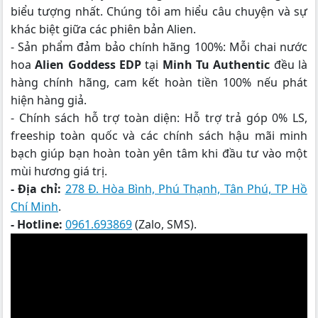
biểu tượng nhất. Chúng tôi am hiểu câu chuyện và sự
khác biệt giữa các phiên bản Alien.
- Sản phẩm đảm bảo chính hãng 100%: Mỗi chai nước
hoa
Alien Goddess EDP
tại
Minh Tu Authentic
đều là
hàng chính hãng, cam kết hoàn tiền 100% nếu phát
hiện hàng giả.
- Chính sách hỗ trợ toàn diện: Hỗ trợ trả góp 0% LS,
freeship toàn quốc và các chính sách hậu mãi minh
bạch giúp bạn hoàn toàn yên tâm khi đầu tư vào một
mùi hương giá trị.
- Địa chỉ:
278 Đ. Hòa Bình, Phú Thạnh, Tân Phú, TP Hồ
Chí Minh
.
- Hotline:
0961.693869
(Zalo, SMS).