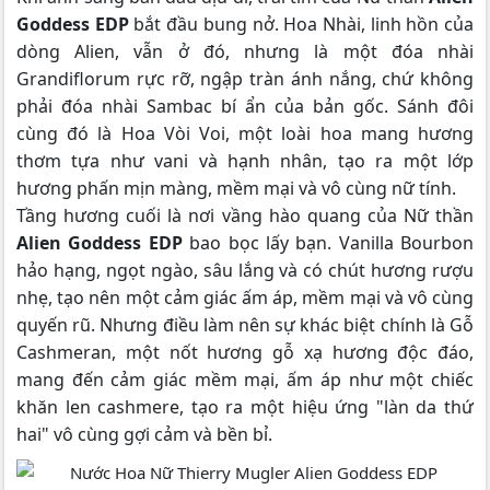
Goddess EDP
bắt đầu bung nở. Hoa Nhài, linh hồn của
dòng Alien, vẫn ở đó, nhưng là một đóa nhài
Grandiflorum rực rỡ, ngập tràn ánh nắng, chứ không
phải đóa nhài Sambac bí ẩn của bản gốc. Sánh đôi
cùng đó là Hoa Vòi Voi, một loài hoa mang hương
thơm tựa như vani và hạnh nhân, tạo ra một lớp
hương phấn mịn màng, mềm mại và vô cùng nữ tính.
Tầng hương cuối là nơi vầng hào quang của Nữ thần
Alien Goddess EDP
bao bọc lấy bạn. Vanilla Bourbon
hảo hạng, ngọt ngào, sâu lắng và có chút hương rượu
nhẹ, tạo nên một cảm giác ấm áp, mềm mại và vô cùng
quyến rũ. Nhưng điều làm nên sự khác biệt chính là Gỗ
Cashmeran, một nốt hương gỗ xạ hương độc đáo,
mang đến cảm giác mềm mại, ấm áp như một chiếc
khăn len cashmere, tạo ra một hiệu ứng "làn da thứ
hai" vô cùng gợi cảm và bền bỉ.