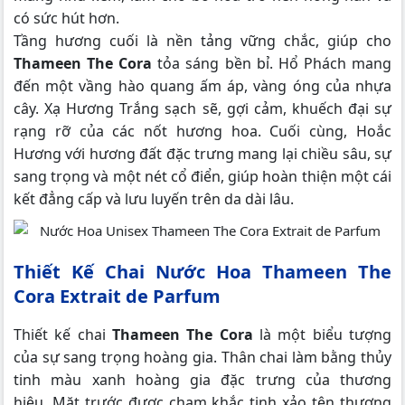
có sức hút hơn.
Tầng hương cuối là nền tảng vững chắc, giúp cho
Thameen The Cora
tỏa sáng bền bỉ. Hổ Phách mang
đến một vầng hào quang ấm áp, vàng óng của nhựa
cây. Xạ Hương Trắng sạch sẽ, gợi cảm, khuếch đại sự
rạng rỡ của các nốt hương hoa. Cuối cùng, Hoắc
Hương với hương đất đặc trưng mang lại chiều sâu, sự
sang trọng và một nét cổ điển, giúp hoàn thiện một cái
kết đẳng cấp và lưu luyến trên da dài lâu.
Thiết Kế Chai Nước Hoa Thameen The
Cora Extrait de Parfum
Thiết kế chai
Thameen The Cora
là một biểu tượng
của sự sang trọng hoàng gia. Thân chai làm bằng thủy
tinh màu xanh hoàng gia đặc trưng của thương
hiệu. Mặt trước được chạm khắc tinh xảo tên thương