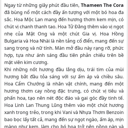
Ngay từ những giây phút đầu tiên,
Thameen The Cora
đã bùng nổ một cách đầy ấn tượng với một bó hoa đa
sắc. Hoa Mộc Lan mang đến hương thơm kem mịn, có
chút vị chanh thanh tao. Hoa Tử Đằng thêm vào vị ngọt
nhẹ của Mật Ong và một chút Gia vị. Hoa Hồng
Bulgaria và Hoa Nhài là nền tảng cổ điển, mang đến sự
sang trọng và nữ tính. Màn mở đầu này rạng rỡ, phức
hợp, tựa như ánh sáng đầu tiên phản chiếu trên bề
mặt viên kim cương.
Khi những nốt hương đầu lắng dịu, trái tim của mùi
hương bắt đầu tỏa sáng với sự ấm áp và chiều sâu.
Hoa Cẩm Chướng là nhân vật chính, mang đến một
hương thơm cay nồng đặc trưng, có chút vị tiêu và
phấn hoa, tạo nên nét độc đáo và gai góc đầy tinh tế.
Hoa Linh Lan Thung Lũng thêm vào một chút hương
xanh trong trẻo, trong khi Vani và Nhựa Thơm Benzoin
bao bọc lấy tất cả, mang đến sự ngọt ngào, ấm áp, mịn
màng như kem, làm cho bó hoa trở nên nồng nàn và