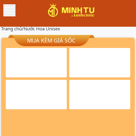
Trang chủ
/
Nước Hoa Unisex
MUA KÈM GIÁ SỐC