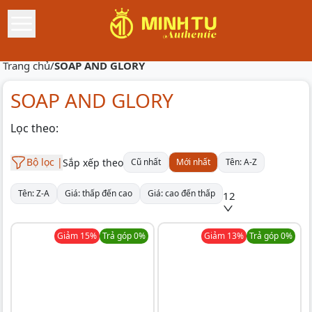
Trang chủ
/
SOAP AND GLORY
SOAP AND GLORY
Lọc theo:
Bộ lọc |
Sắp xếp theo
Cũ nhất
Mới nhất
Tên: A-Z
Tên: Z-A
Giá: thấp đến cao
Giá: cao đến thấp
12
Giảm
15
%
Trả góp 0%
Giảm
13
%
Trả góp 0%