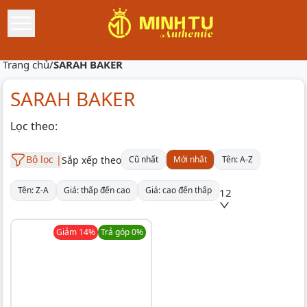
Trang chủ
/
SARAH BAKER
SARAH BAKER
Lọc theo:
Bộ lọc |
Sắp xếp theo
Cũ nhất
Mới nhất
Tên: A-Z
Tên: Z-A
Giá: thấp đến cao
Giá: cao đến thấp
12
Giảm
14
%
Trả góp 0%