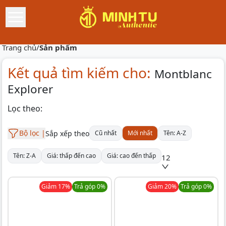
Trang chủ
/
Sản phẩm
Kết quả tìm kiếm cho:
Montblanc
Explorer
Lọc theo:
Bộ lọc |
Sắp xếp theo
Cũ nhất
Mới nhất
Tên: A-Z
Tên: Z-A
Giá: thấp đến cao
Giá: cao đến thấp
12
Giảm
17
%
Trả góp 0%
Giảm
20
%
Trả góp 0%