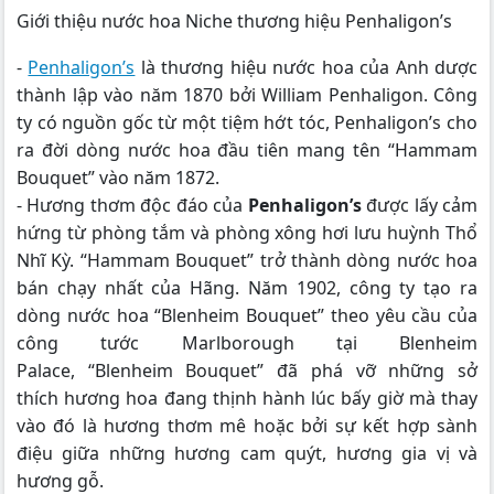
Giới thiệu nước hoa Niche thương hiệu Penhaligon’s
-
Penhaligon’s
là thương hiệu nước hoa của Anh dược
thành lập vào năm 1870 bởi William Penhaligon. Công
ty có nguồn gốc từ một tiệm hớt tóc, Penhaligon’s cho
ra đời dòng nước hoa đầu tiên mang tên “Hammam
Bouquet” vào năm 1872.
- Hương thơm độc đáo của
Penhaligon’s
được lấy cảm
hứng từ phòng tắm và phòng xông hơi lưu huỳnh Thổ
Nhĩ Kỳ. “Hammam Bouquet” trở thành dòng nước hoa
bán chạy nhất của Hãng. Năm 1902, công ty tạo ra
dòng nước hoa “Blenheim Bouquet” theo yêu cầu của
công tước Marlborough tại Blenheim
Palace, “Blenheim Bouquet” đã phá vỡ những sở
thích hương hoa đang thịnh hành lúc bấy giờ mà thay
vào đó là hương thơm mê hoặc bởi sự kết hợp sành
điệu giữa những hương cam quýt, hương gia vị và
hương gỗ.