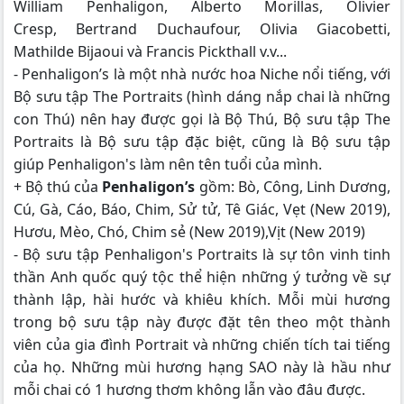
William Penhaligon, Alberto Morillas, Olivier
Cresp, Bertrand Duchaufour, Olivia Giacobetti,
Mathilde Bijaoui và Francis Pickthall v.v...
- Penhaligon’s là một nhà nước hoa Niche nổi tiếng, với
Bộ sưu tập The Portraits (hình dáng nắp chai là những
con Thú) nên hay được gọi là Bộ Thú, Bộ sưu tập The
Portraits là Bộ sưu tập đặc biệt, cũng là Bộ sưu tập
giúp Penhaligon's làm nên tên tuổi của mình.
+ Bộ thú của
Penhaligon’s
gồm: Bò, Công, Linh Dương,
Cú, Gà, Cáo, Báo, Chim, Sử tử, Tê Giác, Vẹt (New 2019),
Hươu, Mèo, Chó, Chim sẻ (New 2019),Vịt (New 2019)
- Bộ sưu tập Penhaligon's Portraits là sự tôn vinh tinh
thần Anh quốc quý tộc thể hiện những ý tưởng về sự
thành lập, hài hước và khiêu khích. Mỗi mùi hương
trong bộ sưu tập này được đặt tên theo một thành
viên của gia đình Portrait và những chiến tích tai tiếng
của họ. Những mùi hương hạng SAO này là hầu như
mỗi chai có 1 hương thơm không lẫn vào đâu được.