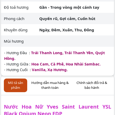
Độ toả hương
Gần - Trong vòng một cánh tay
Phong cách
Quyến rũ, Gợi cảm, Cuốn hút
Khuyên dùng
Ngày, Đêm, Xuân, Thu, Đông
Mùi hương
- Hương Đầu :
Trái Thanh Long, Trái Thanh Yên, Quýt
Hồng.
- Hương Giữa :
Hoa Cam, Cà Phê, Hoa Nhài Sambac.
- Hương Cuối :
Vanilla, Xạ Hương.
Mô tả sản
Hướng dẫn mua hàng &
Chính sách đổi trả &
phẩm
thanh toán
bảo hành
Nước Hoa Nữ Yves Saint Laurent YSL
Black Opium Neon EDP