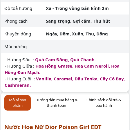
Độ toả hương
Xa - Trong vòng bán kính 2m
Phong cách
Sang trọng, Gợi cảm, Thu hút
Khuyên dùng
Ngày, Đêm, Xuân, Thu, Đông
Mùi hương
- Hương Đầu :
Quả Cam Đắng, Quả Chanh.
- Hương Giữa :
Hoa Hồng Grasse, Hoa Cam Neroli, Hoa
Hồng Đan Mạch.
- Hương Cuối :
Vanilla, Caramel, Đậu Tonka, Cây Cỏ Bay,
Cashmeran.
Mô tả sản
Hướng dẫn mua hàng &
Chính sách đổi trả &
phẩm
thanh toán
bảo hành
Nước Hoa Nữ Dior Poison Girl EDT