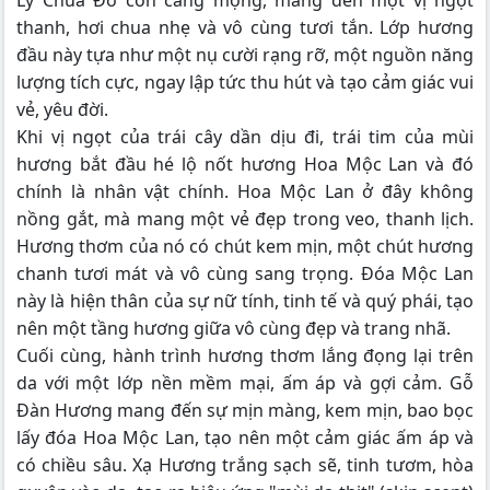
thanh, hơi chua nhẹ và vô cùng tươi tắn. Lớp hương
đầu này tựa như một nụ cười rạng rỡ, một nguồn năng
lượng tích cực, ngay lập tức thu hút và tạo cảm giác vui
vẻ, yêu đời.
Khi vị ngọt của trái cây dần dịu đi, trái tim của mùi
hương bắt đầu hé lộ nốt hương Hoa Mộc Lan và đó
chính là nhân vật chính. Hoa Mộc Lan ở đây không
nồng gắt, mà mang một vẻ đẹp trong veo, thanh lịch.
Hương thơm của nó có chút kem mịn, một chút hương
chanh tươi mát và vô cùng sang trọng. Đóa Mộc Lan
này là hiện thân của sự nữ tính, tinh tế và quý phái, tạo
nên một tầng hương giữa vô cùng đẹp và trang nhã.
Cuối cùng, hành trình hương thơm lắng đọng lại trên
da với một lớp nền mềm mại, ấm áp và gợi cảm. Gỗ
Đàn Hương mang đến sự mịn màng, kem mịn, bao bọc
lấy đóa Hoa Mộc Lan, tạo nên một cảm giác ấm áp và
có chiều sâu. Xạ Hương trắng sạch sẽ, tinh tươm, hòa