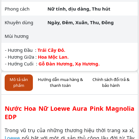
Phong cách
Nữ tính, dịu dàng, Thu hút
Khuyên dùng
Ngày, Đêm, Xuân, Thu, Đông
Mùi hương
- Hương Đầu :
Trái Cây Đỏ.
- Hương Giữa :
Hoa Mộc Lan.
- Hướng Cuối :
Gỗ Đàn Hương, Xạ Hương.
Mô tả sản
Hướng dẫn mua hàng &
Chính sách đổi trả &
phẩm
thanh toán
bảo hành
Nước Hoa Nữ Loewe Aura Pink Magnolia
EDP
Trong vũ trụ của những thương hiệu thời trang xa xỉ,
Loewe
nổi bật với một di sản thủ công lâu đời từ Tây