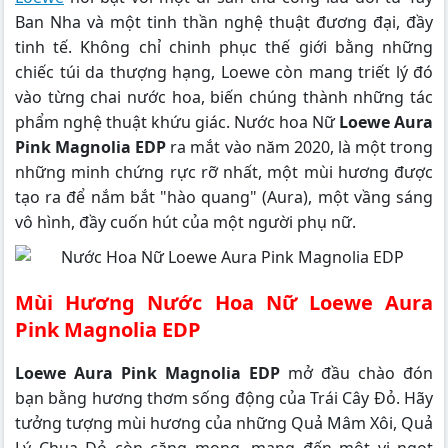
Ban Nha và một tinh thần nghệ thuật đương đại, đầy
tinh tế. Không chỉ chinh phục thế giới bằng những
chiếc túi da thượng hạng, Loewe còn mang triết lý đó
vào từng chai nước hoa, biến chúng thành những tác
phẩm nghệ thuật khứu giác. Nước hoa Nữ
Loewe Aura
Pink Magnolia EDP
ra mắt vào năm 2020, là một trong
những minh chứng rực rỡ nhất, một mùi hương được
tạo ra để nắm bắt "hào quang" (Aura), một vầng sáng
vô hình, đầy cuốn hút của một người phụ nữ.
Mùi Hương Nước Hoa Nữ Loewe Aura
Pink Magnolia EDP
Loewe Aura Pink Magnolia EDP
mở đầu chào đón
bạn bằng hương thơm sống động của Trái Cây Đỏ. Hãy
tưởng tượng mùi hương của những Quả Mâm Xôi, Quả
Lý Chua Đỏ còn căng mọng, mang đến một vị ngọt