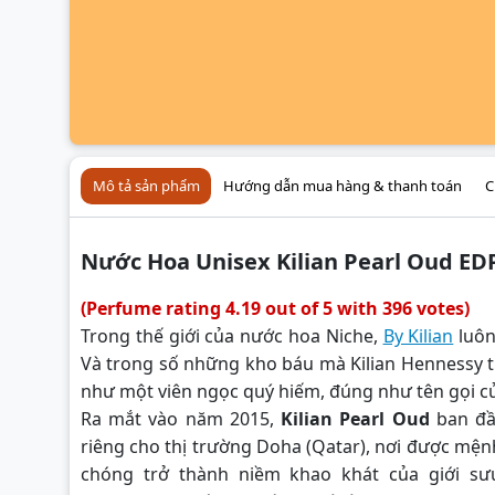
Mô tả sản phẩm
Hướng dẫn mua hàng & thanh toán
C
Nước Hoa Unisex Kilian Pearl Oud ED
(Perfume rating 4.19 out of 5 with 396 votes)
Trong thế giới của nước hoa Niche,
By Kilian
luôn
Và trong số những kho báu mà Kilian Hennessy t
như một viên ngọc quý hiếm, đúng như tên gọi c
Ra mắt vào năm 2015,
Kilian Pearl Oud
ban đầ
riêng cho thị trường Doha (Qatar), nơi được mện
chóng trở thành niềm khao khát của giới s