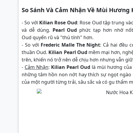
So Sánh Và Cảm Nhận Về Mùi Hương K
- So với
Kilian Rose Oud
: Rose Oud tập trung và
và dễ dùng.
Pearl Oud
phức tạp hơn nhờ nốt 
Oud quyến rũ và "thú tính" hơn.
- So với
Frederic Malle The Night
: Cả hai đều 
thuần Oud.
Kilian Pearl Oud
mềm mại hơn, nghệ t
trên, khiến nó trở nên dễ chịu hơn nhưng vẫn giữ
-
Cảm Nhận
:
Kilian Pearl Oud
là mùi hương của
những tâm hồn non nớt hay thích sự ngọt ngào đ
của một người từng trải, sâu sắc và có gu thẩm mỹ