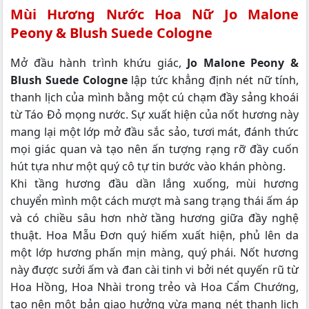
Mùi Hương Nước Hoa Nữ Jo Malone
Peony & Blush Suede Cologne
Mở đầu hành trình khứu giác,
Jo Malone Peony &
Blush Suede Cologne
lập tức khẳng định nét nữ tính,
thanh lịch của mình bằng một cú chạm đầy sảng khoái
từ Táo Đỏ mọng nước. Sự xuất hiện của nốt hương này
mang lại một lớp mở đầu sắc sảo, tươi mát, đánh thức
mọi giác quan và tạo nên ấn tượng rạng rỡ đầy cuốn
hút tựa như một quý cô tự tin bước vào khán phòng.
Khi tầng hương đầu dần lắng xuống, mùi hương
chuyển mình một cách mượt mà sang trạng thái ấm áp
và có chiều sâu hơn nhờ tầng hương giữa đầy nghệ
thuật. Hoa Mẫu Đơn quý hiếm xuất hiện, phủ lên da
một lớp hương phấn mịn màng, quý phái. Nốt hương
này được sưởi ấm và đan cài tinh vi bởi nét quyến rũ từ
Hoa Hồng, Hoa Nhài trong trẻo và Hoa Cẩm Chướng,
tạo nên một bản giao hưởng vừa mang nét thanh lịch