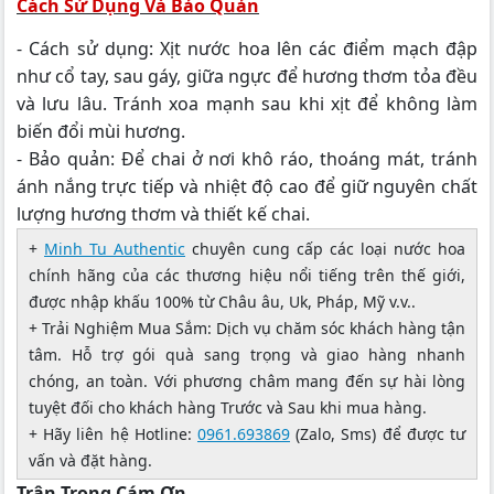
Cách Sử Dụng Và Bảo Quản
- Cách sử dụng: Xịt nước hoa lên các điểm mạch đập
như cổ tay, sau gáy, giữa ngực để hương thơm tỏa đều
và lưu lâu. Tránh xoa mạnh sau khi xịt để không làm
biến đổi mùi hương.
- Bảo quản: Để chai ở nơi khô ráo, thoáng mát, tránh
ánh nắng trực tiếp và nhiệt độ cao để giữ nguyên chất
lượng hương thơm và thiết kế chai.
+
Minh Tu Authentic
chuyên cung cấp các loại nước hoa
chính hãng của các thương hiệu nổi tiếng trên thế giới,
được nhập khấu 100% từ Châu âu, Uk, Pháp, Mỹ v.v..
+ Trải Nghiệm Mua Sắm: Dịch vụ chăm sóc khách hàng tận
tâm. Hỗ trợ gói quà sang trọng và giao hàng nhanh
chóng, an toàn. Với phương châm mang đến sự hài lòng
tuyệt đối cho khách hàng Trước và Sau khi mua hàng.
+ Hãy liên hệ Hotline:
0961.693869
(Zalo, Sms) để được tư
vấn và đặt hàng.
Trân Trọng Cám Ơn.