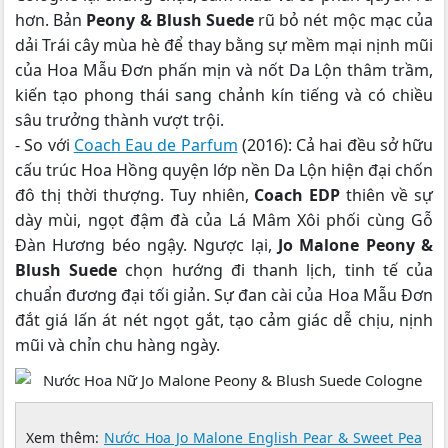
hơn. Bản
Peony & Blush Suede
rũ bỏ nét mộc mạc của
dải Trái cây mùa hè để thay bằng sự mềm mại nịnh mũi
của Hoa Mẫu Đơn phấn mịn và nốt Da Lộn thâm trầm,
kiến tạo phong thái sang chảnh kín tiếng và có chiều
sâu trưởng thành vượt trội.
- So với
Coach Eau de Parfum
(2016): Cả hai đều sở hữu
cấu trúc Hoa Hồng quyện lớp nền Da Lộn hiện đại chốn
đô thị thời thượng. Tuy nhiên,
Coach EDP
thiên về sự
dày mùi, ngọt đậm đà của Lá Mâm Xôi phối cùng Gỗ
Đàn Hương béo ngậy. Ngược lại,
Jo Malone Peony &
Blush Suede
chọn hướng đi thanh lịch, tinh tế của
chuẩn đương đại tối giản. Sự đan cài của Hoa Mẫu Đơn
đắt giá lấn át nét ngọt gắt, tạo cảm giác dễ chịu, nịnh
mũi và chỉn chu hàng ngày.
Xem thêm:
Nước Hoa Jo Malone English Pear & Sweet Pea