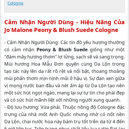
Cologne
Cảm Nhận Người Dùng - Hiệu Năng Của
Jo Malone Peony & Blush Suede Cologne
- Cảm Nhận Người Dùng: Các tín đồ yêu hương thường
có cảm nhận
Peony & Blush Suede
giống như một
"đám mây hương thơm" lơ lửng, sạch sẽ và sang trọng.
Mùi hương Hoa Mẫu Đơn quyện cùng Da Lộn trong
tạo tác này lên da rất rõ rệt và nổi bật, thoang thoảng
mùi phấn thơm mịn nịnh mũi ở hậu vị. Sự đan xen giữa
vị mọng nước ban đầu và nét ấm áp từ Da Lộn tạo nên
một sức hút ngọt ngào, mang lại sự tự tin cho phái đẹp
và có sức hút mãnh liệt với những người xung quanh.
- Độ lưu hương: Vừa phải. Thuộc nồng độ Cologne đặc
trưng của nhà mốt Anh Quốc nhưng nhờ có nốt nền
Da Lộn, chai nước hoa này bám trụ tốt trên da từ 4 đến
6 giờ liên tục. Trên trang phục chất liệu lụa satin flat-lay