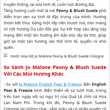
truyền thống, lại vừa tinh tế, cuốn hút đương đại.
Tầng hương cuối mới là nơi
Peony & Blush Suede
phô
diễn trọn vẹn sự tinh tế đặc trưng của mình. Hương
thơm kết thúc bằng một lớp nền mượt mà, mịn màng
từ nốt hương Da Lộn đắt giá. Sự kết hợp sâu lắng này
mang đến một làn hương ấm bảo bọc lấy da thịt, giúp
giữ lại một tàn hương xác thịt tinh tế, quyến rũ khó
quên.
So Sánh Jo Malone Peony & Blush Suede
Với Các Mùi Hương Khác
- So với
Jo Malone English Pear & Freesia
: Bản
English
Pear & Freesia
kinh điển thiên về sự tươi mát, trong
trẻo ban ngày với sự ngự trị của Quả Lê chín và Hoa
Lan Nam Phi. Trong khi đó, Peony & Blush Suede
Cologne lại chững chạc, sẫm màu và có phần quyến rũ