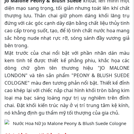
Jo Malone Peony & Blush Suede
khoác lên mình một
diện mạo sang trọng, tối giản nhưng toát lên khí chất
thượng lưu. Thân chai giữ phom dáng khối lăng trụ
đứng với các góc cạnh dày dặn bằng chất liệu thủy tinh
cao cấp trong suốt, tạo, để lộ tinh chất nước hoa mang
sắc hồng nude nhạt rực rỡ, sóng sánh đầy vương giả
bên trong.
Mặt trước của chai nổi bật với phần nhãn dán màu
kem tinh tế được thiết kế phẳng phiu, khắc họa các
dòng chữ gồm tên thương hiệu "JO MALONE
LONDON" và tên sản phẩm "PEONY & BLUSH SUEDE
COLOGNE" màu đen tương phản nổi bật. Thiết kế đỉnh
cao khép lại với chiếc nắp chai hình khối tròn bằng kim
loại mạ bạc sáng loáng ngự trị uy nghiêm trên đỉnh
chai. Đặt khối kiến trúc này ở vị trí trung tâm kệ kính,
nó khẳng định gu thẩm mỹ tối thượng của gia chủ.