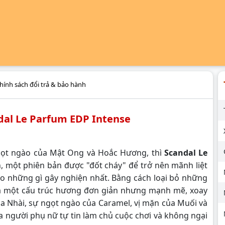
hính sách đổi trả & bảo hành
dal Le Parfum EDP Intense
gọt ngào của Mật Ong và Hoắc Hương, thì
Scandal Le
n, một phiên bản được "đốt cháy" để trở nên mãnh liệt
vào những gì gây nghiện nhất. Bằng cách loại bỏ những
a một cấu trúc hương đơn giản nhưng mạnh mẽ, xoay
 Nhài, sự ngọt ngào của Caramel, vị mặn của Muối và
a người phụ nữ tự tin làm chủ cuộc chơi và không ngại