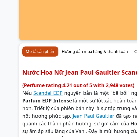
Mô tả sản phẩm
Hướng dẫn mua hàng & thanh toán
C
Nước Hoa Nữ Jean Paul Gaultier Scan
(Perfume rating 4.21 out of 5 with 2,948 votes)
Nếu
Scandal EDP
nguyên bản là một "bê bối" n
Parfum EDP Intense
là một sự lột xác hoàn toà
hơn. Triết lý của phiên bản này là sự tập trung 
nốt hương phức tạp,
Jean Paul Gaultier
đã tạo r
quanh các thành phần hương: sự gợi cảm của Hoa
sự ấm áp sâu lắng của Vani. Đây là mùi hương củ