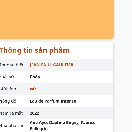
Thông tin sản phẩm
Thương hiệu
JEAN PAUL GAULTIER
Xuất xứ
Pháp
Giới tính
Nữ
Nồng độ
Eau de Parfum Intense
Năm ra mắt
2022
Ane Ayo, Daphné Bugey, Fabrice
Nhà pha chế
Pellegrin