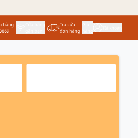
a hàng
Cửa hàng
Tra cứu
Giỏ
Tài khoản
3869
gần bạn
đơn hàng
hàng