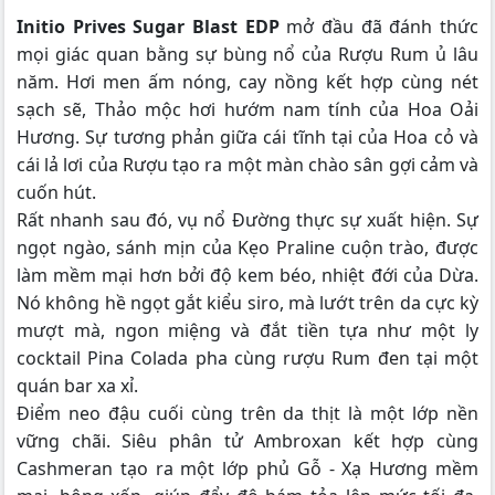
Initio Prives Sugar Blast EDP
mở đầu đã đánh thức
mọi giác quan bằng sự bùng nổ của Rượu Rum ủ lâu
năm. Hơi men ấm nóng, cay nồng kết hợp cùng nét
sạch sẽ, Thảo mộc hơi hướm nam tính của Hoa Oải
Hương. Sự tương phản giữa cái tĩnh tại của Hoa cỏ và
cái lả lơi của Rượu tạo ra một màn chào sân gợi cảm và
cuốn hút.
Rất nhanh sau đó, vụ nổ Đường thực sự xuất hiện. Sự
ngọt ngào, sánh mịn của Kẹo Praline cuộn trào, được
làm mềm mại hơn bởi độ kem béo, nhiệt đới của Dừa.
Nó không hề ngọt gắt kiểu siro, mà lướt trên da cực kỳ
mượt mà, ngon miệng và đắt tiền tựa như một ly
cocktail Pina Colada pha cùng rượu Rum đen tại một
quán bar xa xỉ.
Điểm neo đậu cuối cùng trên da thịt là một lớp nền
vững chãi. Siêu phân tử Ambroxan kết hợp cùng
Cashmeran tạo ra một lớp phủ Gỗ - Xạ Hương mềm