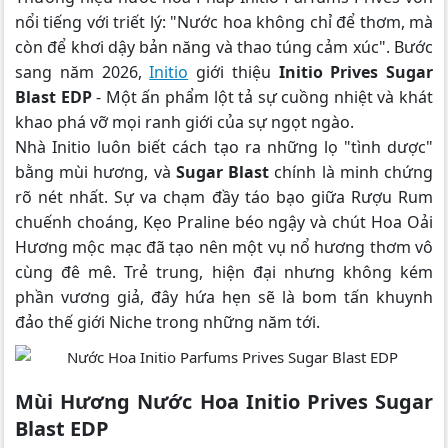
nổi tiếng với triết lý: "Nước hoa không chỉ để thơm, mà
còn để khơi dậy bản năng và thao túng cảm xúc". Bước
sang năm 2026,
Initio
giới thiệu
Initio Prives Sugar
Blast EDP
- Một ấn phẩm lột tả sự cuồng nhiệt và khát
khao phá vỡ mọi ranh giới của sự ngọt ngào.
Nhà Initio luôn biết cách tạo ra những lọ "tình dược"
bằng mùi hương, và
Sugar Blast
chính là minh chứng
rõ nét nhất. Sự va chạm đầy táo bạo giữa Rượu Rum
chuếnh choáng, Kẹo Praline béo ngậy và chút Hoa Oải
Hương mộc mạc đã tạo nên một vụ nổ hương thơm vô
cùng đê mê. Trẻ trung, hiện đại nhưng không kém
phần vương giả, đây hứa hẹn sẽ là bom tấn khuynh
đảo thế giới Niche trong những năm tới.
Mùi Hương Nước Hoa Initio Prives Sugar
Blast EDP