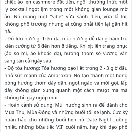
chiếc áo len cashmere đắt tiền, ngồi thưởng thức một
ly cocktail ngọt lịm trong một không gian lounge mờ
ảo. Nó mang một "vibe" vừa sành điệu, vừa lả lơi,
không phô trương nhưng ai cũng phải tiến lại gần hít
hà.
- Độ lưu hương: Trên da, mùi hương dễ dàng bám trụ
kiên cường từ 6 đến hơn 8 tiếng. Khi xịt lên trang phục
(áo sơ mi, áo khoác dạ), hương thơm sẽ vương vấn
sang tận cả ngày sau.
- Độ tỏa hương: Tỏa hương bạo liệt trong 2 - 3 giờ đầu
nhờ sức mạnh của Ambroxan. Nó tạo thành một bong
bóng hương thơm dày dặn, ngọt ngào và mời gọi, lấp
đầy không gian xung quanh một cách mượt mà mà
không hề gây ngộp mũi.
- Hoàn cảnh sử dụng: Mùi hương sinh ra để dành cho
Mùa Thu, Mùa Đông và những buổi tối se lạnh. Cực kỳ
hoàn hảo cho những buổi hẹn hò Date Night cuồng
nhiệt, những bữa tiệc VIP cuối năm, hay khi dạo phố