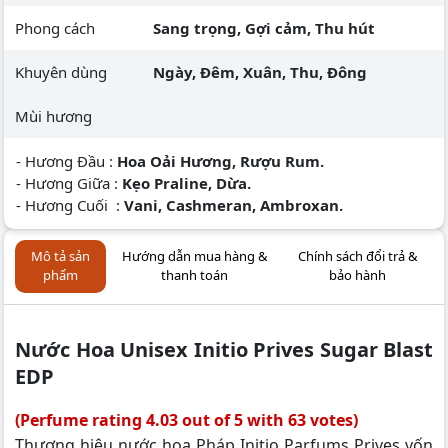
Phong cách
Sang trọng, Gợi cảm, Thu hút
Khuyên dùng
Ngày, Đêm, Xuân, Thu, Đông
Mùi hương
- Hương Đầu :
Hoa Oải Hương, Rượu Rum.
- Hương Giữa :
Kẹo Praline, Dừa.
- Hương Cuối :
Vani, Cashmeran, Ambroxan.
Mô tả sản
Hướng dẫn mua hàng &
Chính sách đổi trả &
phẩm
thanh toán
bảo hành
Nước Hoa Unisex Initio Prives Sugar Blast
EDP
(Perfume rating 4.03 out of 5 with 63 votes)
Thương hiệu nước hoa Pháp Initio Parfums Prives vốn