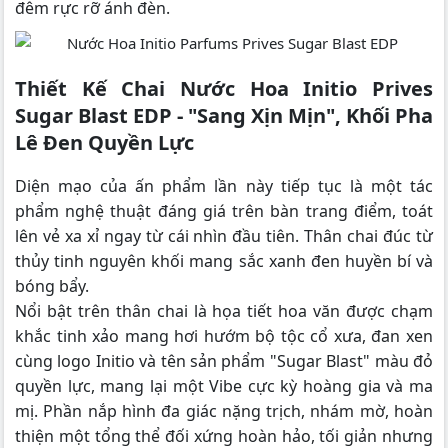
đêm rực rỡ ánh đèn.
Thiết Kế Chai Nước Hoa Initio Prives
Sugar Blast EDP - "Sang Xịn Mịn", Khối Pha
Lê Đen Quyền Lực
Diện mạo của ấn phẩm lần này tiếp tục là một tác
phẩm nghệ thuật đáng giá trên bàn trang điểm, toát
lên vẻ xa xỉ ngay từ cái nhìn đầu tiên. Thân chai đúc từ
thủy tinh nguyên khối mang sắc xanh đen huyền bí và
bóng bẩy.
Nổi bật trên thân chai là họa tiết hoa văn được chạm
khắc tinh xảo mang hơi hướm bộ tộc cổ xưa, đan xen
cùng logo Initio và tên sản phẩm "Sugar Blast" màu đỏ
quyền lực, mang lại một Vibe cực kỳ hoàng gia và ma
mị. Phần nắp hình đa giác nặng trịch, nhám mờ, hoàn
thiện một tổng thể đối xứng hoàn hảo, tối giản nhưng