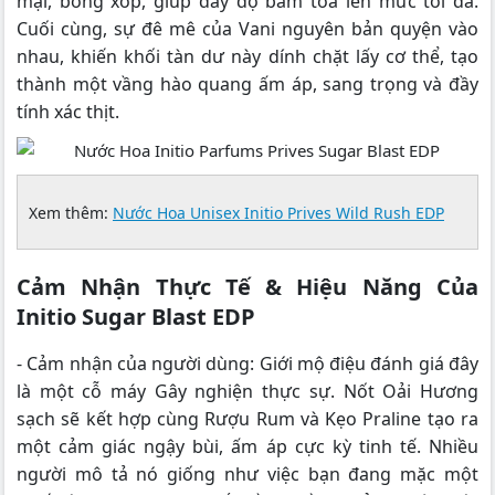
mại, bông xốp, giúp đẩy độ bám tỏa lên mức tối đa.
Cuối cùng, sự đê mê của Vani nguyên bản quyện vào
nhau, khiến khối tàn dư này dính chặt lấy cơ thể, tạo
thành một vầng hào quang ấm áp, sang trọng và đầy
tính xác thịt.
Xem thêm:
Nước Hoa Unisex Initio Prives Wild Rush EDP
Cảm Nhận Thực Tế & Hiệu Năng Của
Initio Sugar Blast EDP
- Cảm nhận của người dùng: Giới mộ điệu đánh giá đây
là một cỗ máy Gây nghiện thực sự. Nốt Oải Hương
sạch sẽ kết hợp cùng Rượu Rum và Kẹo Praline tạo ra
một cảm giác ngậy bùi, ấm áp cực kỳ tinh tế. Nhiều
người mô tả nó giống như việc bạn đang mặc một