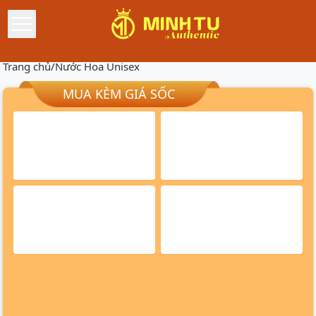
Trang chủ
/
Nước Hoa Unisex
MUA KÈM GIÁ SỐC