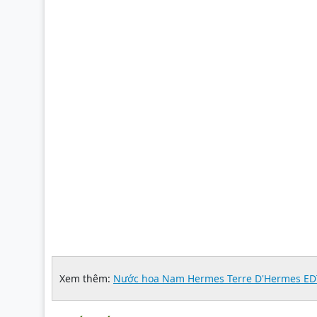
Xem thêm:
Nước hoa Nam Hermes Terre D'Hermes ED