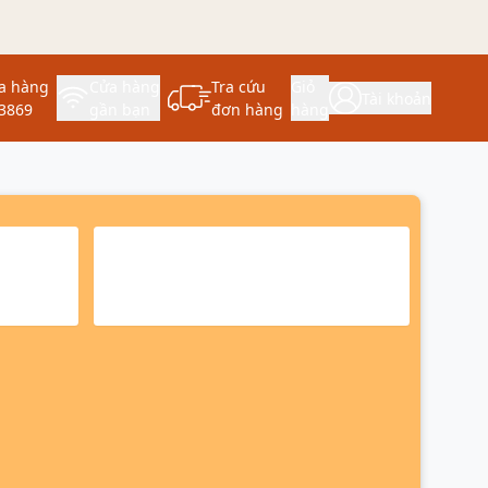
a hàng
Cửa hàng
Tra cứu
Giỏ
Tài khoản
3869
gần bạn
đơn hàng
hàng