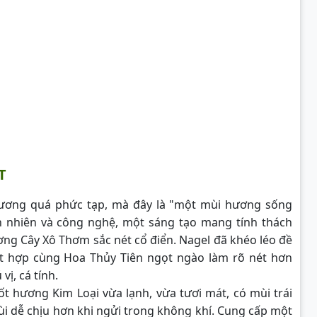
T
ơng quá phức tạp, mà đây là "một mùi hương sống
ên nhiên và công nghệ, một sáng tạo mang tính thách
g Cây Xô Thơm sắc nét cổ điển. Nagel đã khéo léo đề
ết hợp cùng Hoa Thủy Tiên ngọt ngào làm rõ nét hơn
ị, cá tính.
 hương Kim Loại vừa lạnh, vừa tươi mát, có mùi trái
ùi dễ chịu hơn khi ngửi trong không khí. Cung cấp một