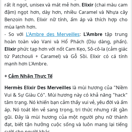
rất ít ngọt, unisex và mát mẻ hơn.
Elixir
(chai màu cam
đậm) ngọt hơn, dày hơn, nhiều Caramel và Nhựa cây
Benzoin hơn. Elixir nữ tính, ấm áp và thích hợp cho
mùa lạnh hơn.
- So với
L'Ambre des Merveilles
:
L'Ambre
tập trung
hoàn toàn vào Vani và Hổ Phách (Dịu dàng, phấn).
Elixir
phức tạp hơn với nốt Cam Kẹo, Sô-cô-la (cảm giác
từ Patchouli + Caramel) và Gỗ Sồi. Elixir có cá tính
mạnh hơn L'Ambre.
+
Cảm Nhận Thực Tế
Hermès Elixir Des Merveilles
là mùi hương của "Niềm
Vui & Sự Giàu Có". Mùi hương này có khả năng "hack"
tâm trạng. Nó khiến bạn cảm thấy vui vẻ, yêu đời và ấm
áp. Nó toát lên vẻ sang trọng, tri thức nhưng rất gần
gũi. Đây là mùi hương của một người phụ nữ thành
đạt, biết tận hưởng cuộc sống và luôn mang lại tiếng
cười cho người khác.