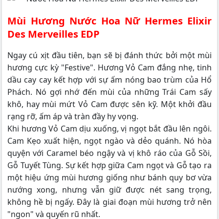
Mùi Hương Nước Hoa Nữ Hermes Elixir
Des Merveilles EDP
Ngay cú xịt đầu tiên, bạn sẽ bị đánh thức bởi một mùi
hương cực kỳ "Festive". Hương Vỏ Cam đắng nhẹ, tinh
dầu cay cay kết hợp với sự ấm nóng bao trùm của Hổ
Phách. Nó gợi nhớ đến mùi của những Trái Cam sấy
khô, hay mùi mứt Vỏ Cam được sên kỹ. Một khởi đầu
rạng rỡ, ấm áp và tràn đầy hy vọng.
Khi hương Vỏ Cam dịu xuống, vị ngọt bắt đầu lên ngôi.
Cam Kẹo xuất hiện, ngọt ngào và dẻo quánh. Nó hòa
quyện với Caramel béo ngậy và vị khô ráo của Gỗ Sồi,
Gỗ Tuyết Tùng. Sự kết hợp giữa Cam ngọt và Gỗ tạo ra
một hiệu ứng mùi hương giống như bánh quy bơ vừa
nướng xong, nhưng vẫn giữ được nét sang trọng,
không hề bị ngấy. Đây là giai đoạn mùi hương trở nên
"ngon" và quyến rũ nhất.