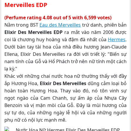
Merveilles EDP
(Perfume rating 4.08 out of 5 with 6,599 votes)
Nằm trong BST
Eau des Merveilles
trứ danh, phiên bản
Elixir Des Merveilles EDP
ra mắt vào năm 2006 được
coi là chương huy hoàng và đậm đà nhất của
Hermes
.
Dưới bàn tay tài hoa của nhà điều hương Jean-Claude
Ellena, Elixir Des Merveilles ra đời với triết lý: "Biến sự
nam tính của Gỗ và Hổ Phách trở nên nữ tính một cách
lạ kỳ."
Khác với những chai nước hoa nữ thường thấy với đầy
ắp Hương Hoa,
Elixir Des Merveilles
dũng cảm loại bỏ
hoàn toàn Hương Hoa. Thay vào đó, nó tôn vinh sự
ngọt ngào của Cam Chanh, sự ấm áp của Nhựa Cây
Benzoin và vị mặn mòi của Gỗ. Đây là mùi hương của
sự tự do, của những ngày lễ hội và của những người
phụ nữ có nội lực mạnh mẽ.