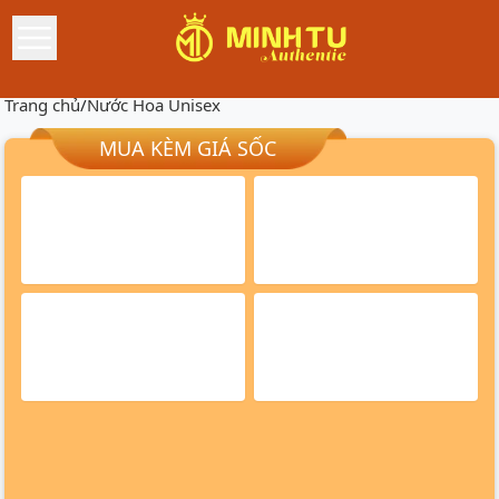
Trang chủ
/
Nước Hoa Unisex
MUA KÈM GIÁ SỐC