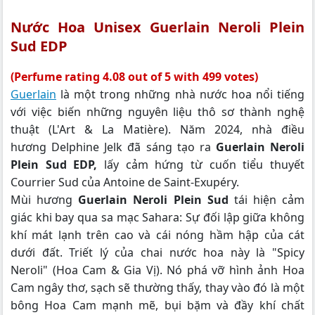
Nước Hoa Unisex Guerlain Neroli Plein
Sud EDP
(Perfume rating 4.08 out of 5 with 499 votes)
Guerlain
là một trong những nhà nước hoa nổi tiếng
với việc biến những nguyên liệu thô sơ thành nghệ
thuật (L'Art & La Matière). Năm 2024, nhà điều
hương Delphine Jelk đã sáng tạo ra
Guerlain Neroli
Plein Sud EDP,
lấy cảm hứng từ cuốn tiểu thuyết
Courrier Sud của Antoine de Saint-Exupéry.
Mùi hương
Guerlain Neroli Plein Sud
tái hiện cảm
giác khi bay qua sa mạc Sahara: Sự đối lập giữa không
khí mát lạnh trên cao và cái nóng hầm hập của cát
dưới đất. Triết lý của chai nước hoa này là "Spicy
Neroli" (Hoa Cam & Gia Vị). Nó phá vỡ hình ảnh Hoa
Cam ngây thơ, sạch sẽ thường thấy, thay vào đó là một
bông Hoa Cam mạnh mẽ, bụi bặm và đầy khí chất