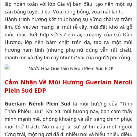
lập hoàn toàn với lớp Gia Vị ban đầu, tạo nên một sự
cân bằng tuyệt diệu: Vừa nóng bỏng, vừa mát lành.
Hành trình hương kết thúc bằng sự vững chãi và trầm
ấm. Cỏ Vetiver mang lại mùi rễ cây, mùi đất khô và gỗ
mộc mạc. Kết hợp với sự êm ái, creamy của Gỗ Đàn
Hương, lớp nền bám chặt trên da, tạo ra một mùi
hương nam tính (nhưng phụ nữ dùng vẫn rất chất),
mạnh mẽ và đầy tin cậy như bờ vai của người phi công.
Cảm Nhận Về Mùi Hương Guerlain Neroli
Plein Sud EDP
Guerlain Néroli Plein Sud
là mùi hương của "Tinh
Thần Phiêu Lưu". Khi xịt mùi hương này, bạn cảm thấy
mình mạnh mẽ, phóng khoáng và sẵn sàng chinh phục
mọi thử thách. Nó mang lại sự tự tin của một người
từng trải, một người đã đi nhiều nơi và hiểu nhiều điều.