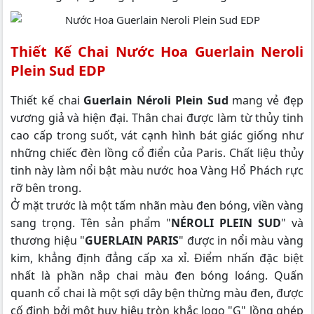
Thiết Kế Chai Nước Hoa Guerlain Neroli
Plein Sud EDP
Thiết kế chai
Guerlain Néroli Plein Sud
mang vẻ đẹp
vương giả và hiện đại. Thân chai được làm từ thủy tinh
cao cấp trong suốt, vát cạnh hình bát giác giống như
những chiếc đèn lồng cổ điển của Paris. Chất liệu thủy
tinh này làm nổi bật màu nước hoa Vàng Hổ Phách rực
rỡ bên trong.
Ở mặt trước là một tấm nhãn màu đen bóng, viền vàng
sang trọng. Tên sản phẩm "
NÉROLI PLEIN SUD
" và
thương hiệu "
GUERLAIN PARIS
" được in nổi màu vàng
kim, khẳng định đẳng cấp xa xỉ. Điểm nhấn đặc biệt
nhất là phần nắp chai màu đen bóng loáng. Quấn
quanh cổ chai là một sợi dây bện thừng màu đen, được
cố định bởi một huy hiệu tròn khắc logo "G" lồng ghép