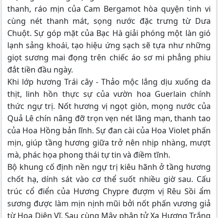
thanh, ráo mịn của Cam Bergamot hòa quyện tinh vi
cùng nét thanh mát, sọng nước đặc trưng từ Dưa
Chuột. Sự góp mặt của Bạc Hà giải phóng một làn gió
lạnh sảng khoái, tạo hiệu ứng sạch sẽ tựa như những
giọt sương mai đọng trên chiếc áo sơ mi phẳng phiu
đắt tiền đầu ngày.
Khi lớp hương Trái cây - Thảo mộc lắng dịu xuống da
thịt, linh hồn thực sự của vườn hoa Guerlain chính
thức ngự trị. Nốt hương vị ngọt giòn, mọng nước của
Quả Lê chín nâng đỡ trọn vẹn nét lãng mạn, thanh tao
của Hoa Hồng bản lĩnh. Sự đan cài của Hoa Violet phấn
mịn, giúp tầng hương giữa trở nên nhịp nhàng, mượt
mà, phác họa phong thái tự tin và điềm tĩnh.
Bộ khung cố định nền ngự trị kiêu hãnh ở tầng hương
chốt hạ, dính sát vào cơ thể suốt nhiều giờ sau. Cấu
trúc cổ điển của Hương Chypre đượm vị Rêu Sồi ẩm
sương được làm mịn nịnh mũi bởi nốt phấn vương giả
từ Hoa Diên Vĩ. Sau cùng Mây phân tử Xạ Hương Trắng