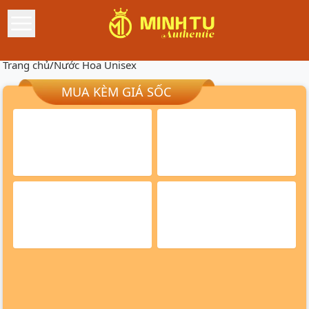
Trang chủ
/
Nước Hoa Unisex
MUA KÈM GIÁ SỐC