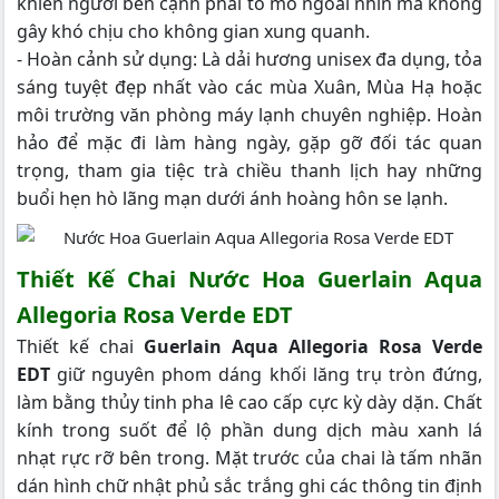
khiến người bên cạnh phải tò mò ngoái nhìn mà không
gây khó chịu cho không gian xung quanh.
- Hoàn cảnh sử dụng: Là dải hương unisex đa dụng, tỏa
sáng tuyệt đẹp nhất vào các mùa Xuân, Mùa Hạ hoặc
môi trường văn phòng máy lạnh chuyên nghiệp. Hoàn
hảo để mặc đi làm hàng ngày, gặp gỡ đối tác quan
trọng, tham gia tiệc trà chiều thanh lịch hay những
buổi hẹn hò lãng mạn dưới ánh hoàng hôn se lạnh.
Thiết Kế Chai Nước Hoa Guerlain Aqua
Allegoria Rosa Verde EDT
Thiết kế chai
Guerlain Aqua Allegoria Rosa Verde
EDT
giữ nguyên phom dáng khối lăng trụ tròn đứng,
làm bằng thủy tinh pha lê cao cấp cực kỳ dày dặn. Chất
kính trong suốt để lộ phần dung dịch màu xanh lá
nhạt rực rỡ bên trong. Mặt trước của chai là tấm nhãn
dán hình chữ nhật phủ sắc trắng ghi các thông tin định