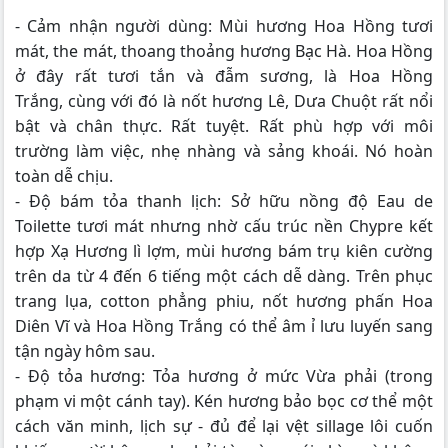
- Cảm nhận người dùng: Mùi hương Hoa Hồng tươi
mát, the mát, thoang thoảng hương Bạc Hà. Hoa Hồng
ở đây rất tươi tắn và đẫm sương, là Hoa Hồng
Trắng, cùng với đó là nốt hương Lê, Dưa Chuột rất nổi
bật và chân thực. Rất tuyệt. Rất phù hợp với môi
trường làm việc, nhẹ nhàng và sảng khoái. Nó hoàn
toàn dễ chịu.
- Độ bám tỏa thanh lịch: Sở hữu nồng độ Eau de
Toilette tươi mát nhưng nhờ cấu trúc nền Chypre kết
hợp Xạ Hương lì lợm, mùi hương bám trụ kiên cường
trên da từ 4 đến 6 tiếng một cách dễ dàng. Trên phục
trang lụa, cotton phẳng phiu, nốt hương phấn Hoa
Diên Vĩ và Hoa Hồng Trắng có thể âm ỉ lưu luyến sang
tận ngày hôm sau.
- Độ tỏa hương: Tỏa hương ở mức Vừa phải (trong
phạm vi một cánh tay). Kén hương bảo bọc cơ thể một
cách văn minh, lịch sự - đủ để lại vệt sillage lôi cuốn