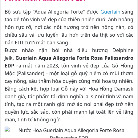
Bộ sưu tập "Aqua Allegoria Forte" được
Guerlain
sáng
tạo để tôn vinh vẻ đẹp của thiên nhiên dưới ánh hoàng
hôn rực rỡ, nơi các nốt hương trở nên nồng nàn, có
chiều sâu và lưu luyến lâu hơn trên da thịt so với các
bản EDT tươi mát ban sáng.
Được nhào nặn bởi nhà điều hương Delphine
Jelk,
Guerlain Aqua Allegoria Forte Rosa Palissandro
EDP
ra mắt năm 2023, tôn vinh vẻ đẹp của Gỗ Hồng
Mộc (Palisander) - một loại gỗ quý hiếm có mùi thơm
cay nồng, sâu thẳm hòa quyện cùng mùi hoa tự nhiên.
Bằng cách kết hợp loại Gỗ này với Hoa Hồng Damask
danh giá, tác phẩm tái định nghĩa lại sự nữ tính và nam
tính, tạo ra một ranh giới mờ ảo nơi phái đẹp trở nên
quyền lực, sắc sảo, còn phái mạnh lại toát lên vẻ lãng
mạn, tinh tế không ngờ.