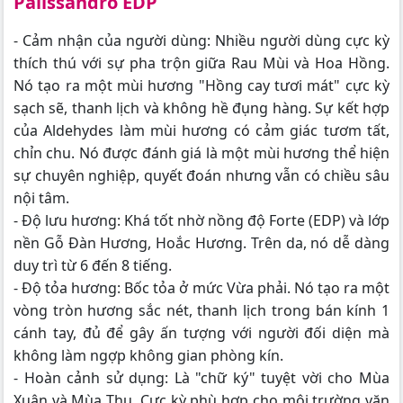
Palissandro EDP
- Cảm nhận của người dùng: Nhiều người dùng cực kỳ
thích thú với sự pha trộn giữa Rau Mùi và Hoa Hồng.
Nó tạo ra một mùi hương "Hồng cay tươi mát" cực kỳ
sạch sẽ, thanh lịch và không hề đụng hàng. Sự kết hợp
của Aldehydes làm mùi hương có cảm giác tươm tất,
chỉn chu. Nó được đánh giá là một mùi hương thể hiện
sự chuyên nghiệp, quyết đoán nhưng vẫn có chiều sâu
nội tâm.
- Độ lưu hương: Khá tốt nhờ nồng độ Forte (EDP) và lớp
nền Gỗ Đàn Hương, Hoắc Hương. Trên da, nó dễ dàng
duy trì từ 6 đến 8 tiếng.
- Độ tỏa hương: Bốc tỏa ở mức Vừa phải. Nó tạo ra một
vòng tròn hương sắc nét, thanh lịch trong bán kính 1
cánh tay, đủ để gây ấn tượng với người đối diện mà
không làm ngợp không gian phòng kín.
- Hoàn cảnh sử dụng: Là "chữ ký" tuyệt vời cho Mùa
Xuân và Mùa Thu. Cực kỳ phù hợp cho môi trường văn