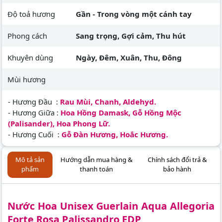
Độ toả hương
Gần - Trong vòng một cánh tay
Phong cách
Sang trọng, Gợi cảm, Thu hút
Khuyên dùng
Ngày, Đêm, Xuân, Thu, Đông
Mùi hương
- Hương Đầu :
Rau Mùi, Chanh, Aldehyd.
- Hương Giữa :
Hoa Hồng Damask, Gỗ Hồng Mộc
(Palisander), Hoa Phong Lữ.
- Hương Cuối :
Gỗ Đàn Hương, Hoắc Hương.
Mô tả sản
Hướng dẫn mua hàng &
Chính sách đổi trả &
phẩm
thanh toán
bảo hành
Nước Hoa Unisex Guerlain Aqua Allegoria
Forte Rosa Palissandro EDP