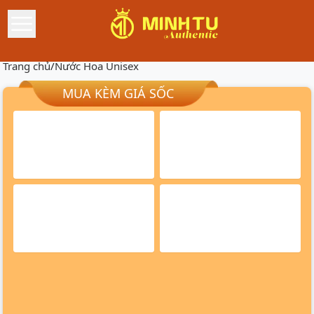
Trang chủ
/
Nước Hoa Unisex
MUA KÈM GIÁ SỐC