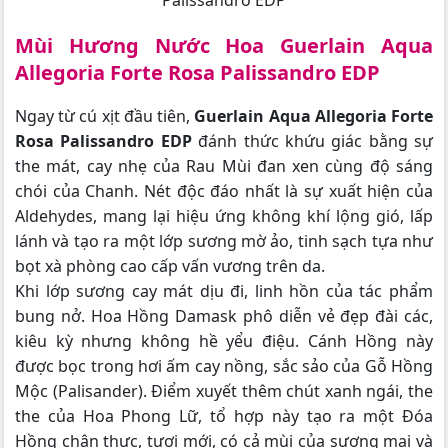
Mùi Hương Nước Hoa Guerlain Aqua
Allegoria Forte Rosa Palissandro EDP
Ngay từ cú xịt đầu tiên,
Guerlain Aqua Allegoria Forte
Rosa Palissandro EDP
đánh thức khứu giác bằng sự
the mát, cay nhẹ của Rau Mùi đan xen cùng độ sáng
chói của Chanh. Nét độc đáo nhất là sự xuất hiện của
Aldehydes, mang lại hiệu ứng không khí lộng gió, lấp
lánh và tạo ra một lớp sương mờ ảo, tinh sạch tựa như
bọt xà phòng cao cấp vấn vương trên da.
Khi lớp sương cay mát dịu đi, linh hồn của tác phẩm
bung nở. Hoa Hồng Damask phô diễn vẻ đẹp đài các,
kiêu kỳ nhưng không hề yểu điệu. Cánh Hồng này
được bọc trong hơi ấm cay nồng, sắc sảo của Gỗ Hồng
Mộc (Palisander). Điểm xuyết thêm chút xanh ngái, the
the của Hoa Phong Lữ, tổ hợp này tạo ra một Đóa
Hồng chân thực, tươi mới, có cả mùi của sương mai và