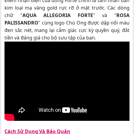
Điểm nhận diện của dòng Forte chính là tấm nhãn dán
kim loại mạ vàng gold rực rỡ ở mặt trước. Các dòng
chữ "
AQUA ALLEGORIA FORTE
" và "
ROSA
PALISSANDRO
" cùng logo Chú Ong được dập nổi màu
đen sắc nét, mang lại cảm giác cực kỳ quyền quý, đắt
tiền và đáng giá cho bộ sưu tập của bạn.
Cách Sử Dụng Và Bảo Quản