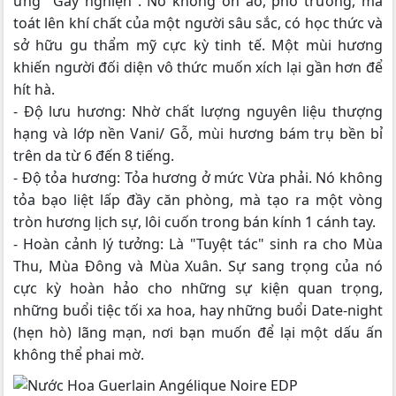
ứng "Gây nghiện". Nó không ồn ào, phô trương, mà
toát lên khí chất của một người sâu sắc, có học thức và
sở hữu gu thẩm mỹ cực kỳ tinh tế. Một mùi hương
khiến người đối diện vô thức muốn xích lại gần hơn để
hít hà.
- Độ lưu hương: Nhờ chất lượng nguyên liệu thượng
hạng và lớp nền Vani/ Gỗ, mùi hương bám trụ bền bỉ
trên da từ 6 đến 8 tiếng.
- Độ tỏa hương: Tỏa hương ở mức Vừa phải. Nó không
tỏa bạo liệt lấp đầy căn phòng, mà tạo ra một vòng
tròn hương lịch sự, lôi cuốn trong bán kính 1 cánh tay.
- Hoàn cảnh lý tưởng: Là "Tuyệt tác" sinh ra cho Mùa
Thu, Mùa Đông và Mùa Xuân. Sự sang trọng của nó
cực kỳ hoàn hảo cho những sự kiện quan trọng,
những buổi tiệc tối xa hoa, hay những buổi Date-night
(hẹn hò) lãng mạn, nơi bạn muốn để lại một dấu ấn
không thể phai mờ.