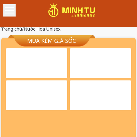
Trang chủ
/
Nước Hoa Unisex
MUA KÈM GIÁ SỐC