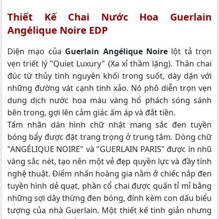
Thiết Kế Chai Nước Hoa Guerlain
Angélique Noire EDP
Diện mạo của
Guerlain Angélique Noire
lột tả trọn
vẹn triết lý "Quiet Luxury" (Xa xỉ thầm lặng). Thân chai
đúc từ thủy tinh nguyên khối trong suốt, dày dặn với
những đường vát cạnh tinh xảo. Nó phô diễn trọn vẹn
dung dịch nước hoa màu vàng hổ phách sóng sánh
bên trong, gợi lên cảm giác ấm áp và đắt tiền.
Tấm nhãn dán hình chữ nhật mang sắc đen tuyền
bóng bẩy được đặt trang trọng ở trung tâm. Dòng chữ
"ANGÉLIQUE NOIRE" và "GUERLAIN PARIS" được in nhũ
vàng sắc nét, tạo nên một vẻ đẹp quyền lực và đầy tính
nghệ thuật. Điểm nhấn hoàng gia nằm ở chiếc nắp đen
tuyền hình dẻ quạt, phần cổ chai được quấn tỉ mỉ bằng
những sợi dây thừng đen bóng, đính kèm con dấu biểu
tượng của nhà Guerlain. Một thiết kế tinh giản nhưng