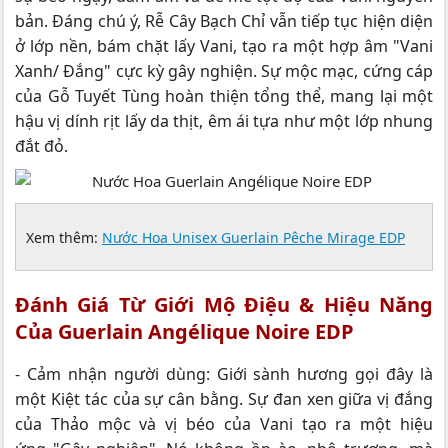
bản. Đáng chú ý, Rễ Cây Bạch Chỉ vẫn tiếp tục hiện diện
ở lớp nền, bám chặt lấy Vani, tạo ra một hợp âm "Vani
Xanh/ Đắng" cực kỳ gây nghiện. Sự mộc mạc, cứng cáp
của Gỗ Tuyết Tùng hoàn thiện tổng thể, mang lại một
hậu vị dính rịt lấy da thịt, êm ái tựa như một lớp nhung
đắt đỏ.
Xem thêm:
Nước Hoa Unisex Guerlain Pêche Mirage EDP
Đánh Giá Từ Giới Mộ Điệu & Hiệu Năng
Của Guerlain Angélique Noire EDP
- Cảm nhận người dùng: Giới sành hương gọi đây là
một Kiệt tác của sự cân bằng. Sự đan xen giữa vị đắng
của Thảo mộc và vị béo của Vani tạo ra một hiệu