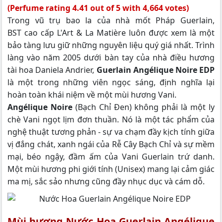
(Perfume rating 4.41 out of 5 with 4,664 votes)
Trong vũ trụ bao la của nhà mốt Pháp Guerlain,
BST cao cấp L'Art & La Matière luôn được xem là một
bảo tàng lưu giữ những nguyên liệu quý giá nhất. Trình
làng vào năm 2005 dưới bàn tay của nhà điều hương
tài hoa Daniela Andrier,
Guerlain Angélique Noire EDP
là một trong những viên ngọc sáng, định nghĩa lại
hoàn toàn khái niệm về một mùi hương Vani.
Angélique Noire
(Bạch Chỉ Đen) không phải là một ly
chè Vani ngọt lịm đơn thuần. Nó là một tác phẩm của
nghệ thuật tương phản - sự va chạm đầy kịch tính giữa
vị đắng chát, xanh ngái của Rễ Cây Bạch Chỉ và sự mềm
mại, béo ngậy, đầm ấm của Vani Guerlain trứ danh.
Một mùi hương phi giới tính (Unisex) mang lại cảm giác
ma mị, sắc sảo nhưng cũng đầy nhục dục và cám dỗ.
Mùi hương Nước Hoa Guerlain Angélique