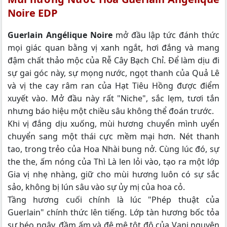
Noire EDP
Guerlain Angélique Noire
mở đầu lập tức đánh thức
mọi giác quan bằng vị xanh ngắt, hơi đắng và mang
đậm chất thảo mộc của Rễ Cây Bạch Chỉ. Để làm dịu đi
sự gai góc này, sự mọng nước, ngọt thanh của Quả Lê
và vị the cay râm ran của Hạt Tiêu Hồng được điểm
xuyết vào. Mở đầu này rất "Niche", sắc lẹm, tươi tắn
nhưng báo hiệu một chiều sâu không thể đoán trước.
Khi vị đắng dịu xuống, mùi hương chuyển mình uyển
chuyển sang một thái cực mềm mại hơn. Nét thanh
tao, trong trẻo của Hoa Nhài bung nở. Cùng lúc đó, sự
the the, ấm nóng của Thì Là len lỏi vào, tạo ra một lớp
Gia vị nhẹ nhàng, giữ cho mùi hương luôn có sự sắc
sảo, không bị lún sâu vào sự ủy mị của hoa cỏ.
Tầng hương cuối chính là lúc "Phép thuật của
Guerlain" chính thức lên tiếng. Lớp tàn hương bốc tỏa
sự béo ngậy, đầm ấm và đê mê tột độ của Vani nguyên