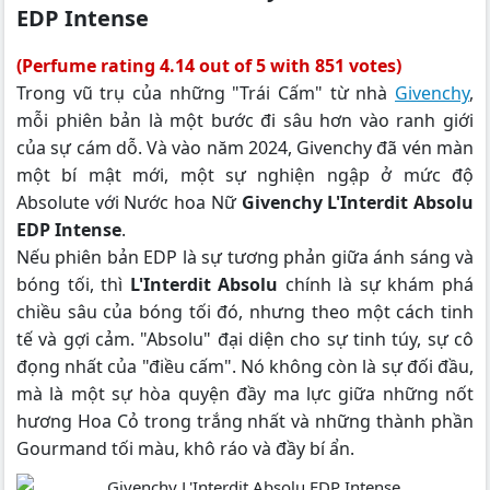
EDP Intense
(Perfume rating 4.14 out of 5 with 851 votes)
Trong vũ trụ của những "Trái Cấm" từ nhà
Givenchy
,
mỗi phiên bản là một bước đi sâu hơn vào ranh giới
của sự cám dỗ. Và vào năm 2024, Givenchy đã vén màn
một bí mật mới, một sự nghiện ngập ở mức độ
Absolute với Nước hoa Nữ
Givenchy L'Interdit Absolu
EDP Intense
.
Nếu phiên bản EDP là sự tương phản giữa ánh sáng và
bóng tối, thì
L'Interdit Absolu
chính là sự khám phá
chiều sâu của bóng tối đó, nhưng theo một cách tinh
tế và gợi cảm. "Absolu" đại diện cho sự tinh túy, sự cô
đọng nhất của "điều cấm". Nó không còn là sự đối đầu,
mà là một sự hòa quyện đầy ma lực giữa những nốt
hương Hoa Cỏ trong trắng nhất và những thành phần
Gourmand tối màu, khô ráo và đầy bí ẩn.