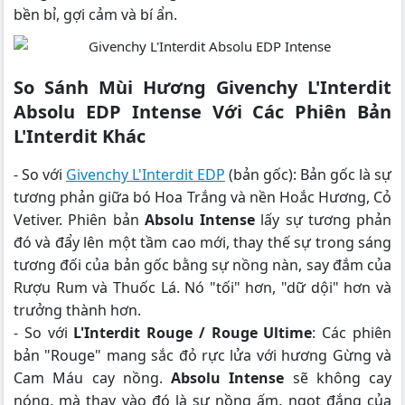
bền bỉ, gợi cảm và bí ẩn.
So Sánh Mùi Hương Givenchy L'Interdit
Absolu EDP Intense Với Các Phiên Bản
L'Interdit Khác
- So với
Givenchy L'Interdit EDP
(bản gốc): Bản gốc là sự
tương phản giữa bó Hoa Trắng và nền Hoắc Hương, Cỏ
Vetiver. Phiên bản
Absolu Intense
lấy sự tương phản
đó và đẩy lên một tầm cao mới, thay thế sự trong sáng
tương đối của bản gốc bằng sự nồng nàn, say đắm của
Rượu Rum và Thuốc Lá. Nó "tối" hơn, "dữ dội" hơn và
trưởng thành hơn.
- So với
L'Interdit Rouge / Rouge Ultime
: Các phiên
bản "Rouge" mang sắc đỏ rực lửa với hương Gừng và
Cam Máu cay nồng.
Absolu Intense
sẽ không cay
nóng, mà thay vào đó là sự nồng ấm, ngọt đắng của