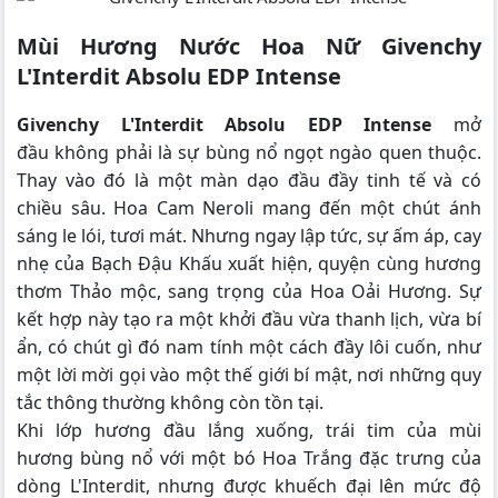
Mùi Hương Nước Hoa Nữ Givenchy
L'Interdit Absolu EDP Intense
Givenchy L'Interdit Absolu EDP Intense
mở
đầu không phải là sự bùng nổ ngọt ngào quen thuộc.
Thay vào đó là một màn dạo đầu đầy tinh tế và có
chiều sâu. Hoa Cam Neroli mang đến một chút ánh
sáng le lói, tươi mát. Nhưng ngay lập tức, sự ấm áp, cay
nhẹ của Bạch Đậu Khấu xuất hiện, quyện cùng hương
thơm Thảo mộc, sang trọng của Hoa Oải Hương. Sự
kết hợp này tạo ra một khởi đầu vừa thanh lịch, vừa bí
ẩn, có chút gì đó nam tính một cách đầy lôi cuốn, như
một lời mời gọi vào một thế giới bí mật, nơi những quy
tắc thông thường không còn tồn tại.
Khi lớp hương đầu lắng xuống, trái tim của mùi
hương bùng nổ với một bó Hoa Trắng đặc trưng của
dòng L'Interdit, nhưng được khuếch đại lên mức độ