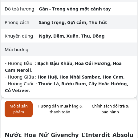
Độ toả hương
Gần - Trong vòng một cánh tay
Phong cách
Sang trọng, Gợi cảm, Thu hút
Khuyên dùng
Ngày, Đêm, Xuân, Thu, Đông
Mùi hương
- Hương Đầu :
Bạch Đậu Khấu, Hoa Oải Hương, Hoa
Cam Neroli.
- Hương Giữa :
Hoa Huệ, Hoa Nhài Sambac, Hoa Cam.
- Hương Cuối :
Thuốc Lá, Rượu Rum, Cây Hoắc Hương,
Cỏ Vetiver.
Mô tả sản
Hướng dẫn mua hàng &
Chính sách đổi trả &
phẩm
thanh toán
bảo hành
Nước Hoa Nữ Givenchy L'Interdit Absolu