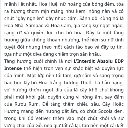
mãnh liệt nhất. Hoa Huệ, nữ hoàng của bóng đêm, tỏa
ra hương thơm mịn màng như kem, nồng nàn và có
chút "gây nghiện" đầy nhục cảm. Sánh đôi cùng nó là
Hoa Nhài Sambac và Hoa Cam, gia tăng sự ngọt ngào,
rạng rỡ và quyền lực cho bó hoa. Đây là một tầng
hương giữa không khoan nhượng, thể hiện sự nữ tính
tuyệt đối nhưng theo một cách táo bạo và đầy tự tin,
tựa như một diva đang chiếm trọn sân khấu.
Tầng hương cuối chính là nơi
L'Interdit Absolu EDP
Intense
thể hiện trọn vẹn sự khác biệt và quyền lực
của mình. Một lớp nền tối tăm, gợi cảm và sang trọng
bao bọc lấy bó Hoa Trắng. hương Thuốc Lá hảo hạng,
với hương thơm ngọt dịu của lá cây khô chứ không
phải mùi khói gắt, quyện cùng vị nồng ấm, say đắm
của Rượu Rum. Để tăng thêm chiều sâu, Cây Hoắc
Hương mang đến hương đất ẩm, có chút Socola đen,
trong khi Cỏ Vetiver thêm vào một chút khói và sự
vững chãi của Gỗ, neo giữ tất cả lại, tạo nên một cái kết