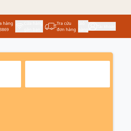
a hàng
Cửa hàng
Tra cứu
Giỏ
Tài khoản
3869
gần bạn
đơn hàng
hàng