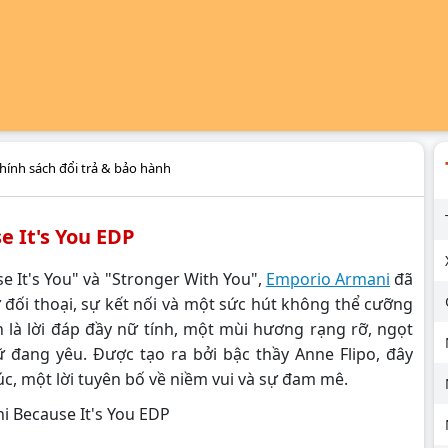
hính sách đổi trả & bảo hành
 It's You EDP
 It's You" và "Stronger With You",
Emporio Armani
đã
ự đối thoại, sự kết nối và một sức hút không thể cưỡng
 là lời đáp đầy nữ tính, một mùi hương rạng rỡ, ngọt
ữ đang yêu. Được tạo ra bởi bậc thầy Anne Flipo, đây
c, một lời tuyên bố về niềm vui và sự đam mê.