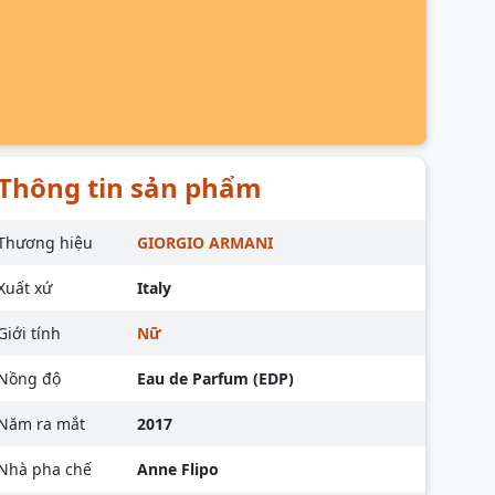
Thông tin sản phẩm
Thương hiệu
GIORGIO ARMANI
Xuất xứ
Italy
Giới tính
Nữ
Nồng độ
Eau de Parfum (EDP)
Năm ra mắt
2017
Nhà pha chế
Anne Flipo