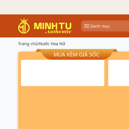
Danh mục
Trang chủ
/
Nước Hoa Nữ
MUA KÈM GIÁ SỐC