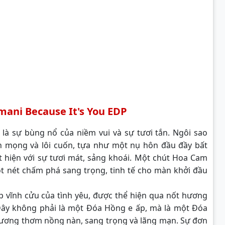
ni Because It's You EDP
à sự bùng nổ của niềm vui và sự tươi tắn. Ngôi sao
n mọng và lôi cuốn, tựa như một nụ hôn đầu đầy bất
t hiện với sự tươi mát, sảng khoái. Một chút Hoa Cam
t nét chấm phá sang trọng, tinh tế cho màn khởi đầu
p vĩnh cửu của tình yêu, được thể hiện qua nốt hương
ây không phải là một Đóa Hồng e ấp, mà là một Đóa
hương thơm nồng nàn, sang trọng và lãng mạn. Sự đơn