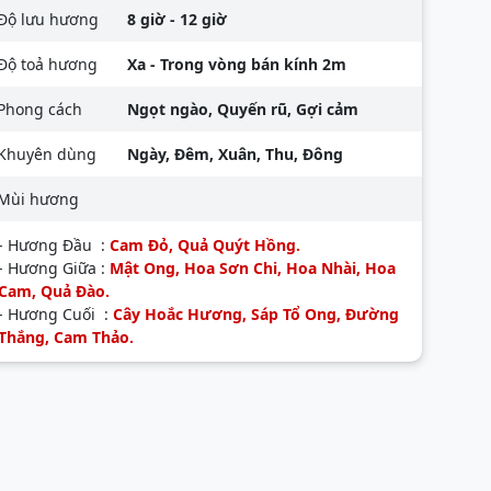
Độ lưu hương
8 giờ - 12 giờ
Độ toả hương
Xa - Trong vòng bán kính 2m
Phong cách
Ngọt ngào, Quyến rũ, Gợi cảm
Khuyên dùng
Ngày, Đêm, Xuân, Thu, Đông
Mùi hương
- Hương Đầu :
Cam Đỏ, Quả Quýt Hồng.
- Hương Giữa :
Mật Ong, Hoa Sơn Chi, Hoa Nhài, Hoa
Cam, Quả Đào.
- Hương Cuối :
Cây Hoắc Hương, Sáp Tổ Ong, Đường
Thắng, Cam Thảo.