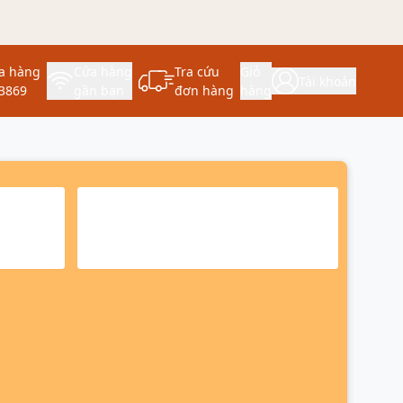
a hàng
Cửa hàng
Tra cứu
Giỏ
Tài khoản
3869
gần bạn
đơn hàng
hàng