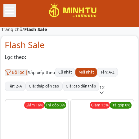
Trang chủ
/
Flash Sale
Flash Sale
Lọc theo:
Bộ lọc |
Sắp xếp theo
Cũ nhất
Mới nhất
Tên: A-Z
Tên: Z-A
Giá: thấp đến cao
Giá: cao đến thấp
12
Giảm
16
%
Trả góp 0%
Giảm
15
%
Trả góp 0%