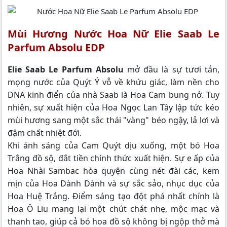
Mùi Hương Nước Hoa Nữ Elie Saab Le
Parfum Absolu EDP
Elie Saab Le Parfum Absolu
mở đầu là sự tươi tắn,
mọng nước của Quýt Ý vỗ về khứu giác, làm nền cho
DNA kinh điển của nhà Saab là Hoa Cam bung nở. Tuy
nhiên, sự xuất hiện của Hoa Ngọc Lan Tây lập tức kéo
mùi hương sang một sắc thái "vàng" béo ngậy, lả lơi và
đậm chất nhiệt đới.
Khi ánh sáng của Cam Quýt dịu xuống, một bó Hoa
Trắng đồ sộ, đắt tiền chính thức xuất hiện. Sự e ấp của
Hoa Nhài Sambac hòa quyện cùng nét đài các, kem
mịn của Hoa Dành Dành và sự sắc sảo, nhục dục của
Hoa Huệ Trắng. Điểm sáng tạo đột phá nhất chính là
Hoa Ô Liu mang lại một chút chát nhẹ, mộc mạc và
thanh tao, giúp cả bó hoa đồ sộ không bị ngộp thở mà