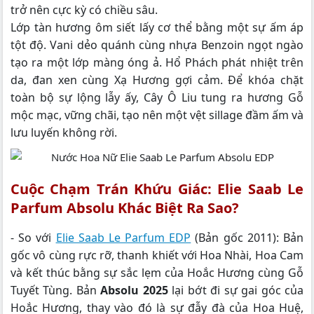
trở nên cực kỳ có chiều sâu.
Lớp tàn hương ôm siết lấy cơ thể bằng một sự ấm áp
tột độ. Vani dẻo quánh cùng nhựa Benzoin ngọt ngào
tạo ra một lớp màng óng ả. Hổ Phách phát nhiệt trên
da, đan xen cùng Xạ Hương gợi cảm. Để khóa chặt
toàn bộ sự lộng lẫy ấy, Cây Ô Liu tung ra hương Gỗ
mộc mạc, vững chãi, tạo nên một vệt sillage đầm ấm và
lưu luyến không rời.
Cuộc Chạm Trán Khứu Giác: Elie Saab Le
Parfum Absolu Khác Biệt Ra Sao?
- So với
Elie Saab Le Parfum EDP
(Bản gốc 2011): Bản
gốc vô cùng rực rỡ, thanh khiết với Hoa Nhài, Hoa Cam
và kết thúc bằng sự sắc lẹm của Hoắc Hương cùng Gỗ
Tuyết Tùng. Bản
Absolu 2025
lại bớt đi sự gai góc của
Hoắc Hương, thay vào đó là sự đẫy đà của Hoa Huệ,