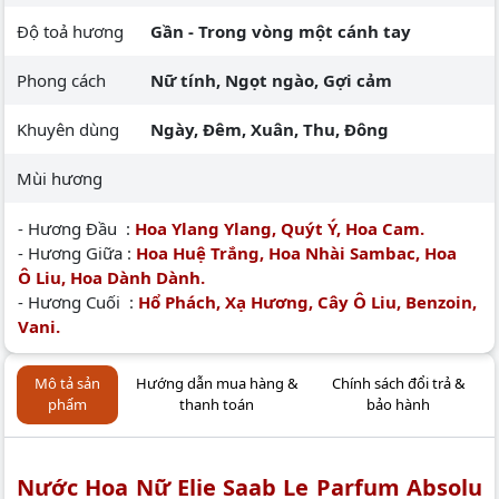
Độ toả hương
Gần - Trong vòng một cánh tay
Phong cách
Nữ tính, Ngọt ngào, Gợi cảm
Khuyên dùng
Ngày, Đêm, Xuân, Thu, Đông
Mùi hương
- Hương Đầu :
Hoa Ylang Ylang, Quýt Ý, Hoa Cam.
- Hương Giữa :
Hoa Huệ Trắng, Hoa Nhài Sambac, Hoa
Ô Liu, Hoa Dành Dành.
- Hương Cuối :
Hổ Phách, Xạ Hương, Cây Ô Liu, Benzoin,
Vani.
Mô tả sản
Hướng dẫn mua hàng &
Chính sách đổi trả &
phẩm
thanh toán
bảo hành
Nước Hoa Nữ Elie Saab Le Parfum Absolu