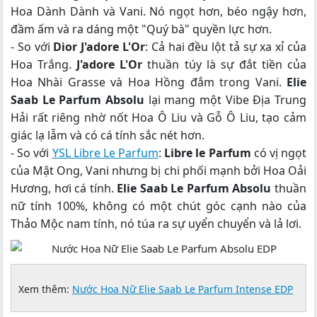
Hoa Dành Dành và Vani. Nó ngọt hơn, béo ngậy hơn,
đầm ấm và ra dáng một "Quý bà" quyền lực hơn.
- So với
Dior J'adore L'Or
: Cả hai đều lột tả sự xa xỉ của
Hoa Trắng.
J'adore L'Or
thuần túy là sự đắt tiền của
Hoa Nhài Grasse và Hoa Hồng đắm trong Vani.
Elie
Saab Le Parfum Absolu
lại mang một Vibe Địa Trung
Hải rất riêng nhờ nốt Hoa Ô Liu và Gỗ Ô Liu, tạo cảm
giác lạ lẫm và có cá tính sắc nét hơn.
- So với
YSL Libre Le Parfum
:
Libre le Parfum
có vị ngọt
của Mật Ong, Vani nhưng bị chi phối mạnh bởi Hoa Oải
Hương, hơi cá tính.
Elie Saab Le Parfum Absolu
thuần
nữ tính 100%, không có một chút góc cạnh nào của
Thảo Mộc nam tính, nó túa ra sự uyển chuyển và lả lơi.
Xem thêm:
Nước Hoa Nữ Elie Saab Le Parfum Intense EDP