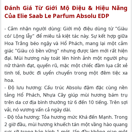
Đánh Giá Từ Giới Mộ Điệu & Hiệu Năng
Của Elie Saab Le Parfum Absolu EDP
- Cảm nhận người dùng: Giới mộ điệu dùng từ "Giàu
có/ Lộng lẫy" để miêu tả kiệt tác này. Sự kết hợp giữa
Hoa Trắng béo ngậy và Hổ Phách, mang lại một cảm
giác "Giàu có bền vững" nhưng được làm mới rất hiện
đại. Mùi hương này toát lên hình ảnh một người phụ
nữ thành đạt, quyến rũ, mặc một chiếc đầm lụa cắt xẻ
tinh tế, bước đi uyển chuyển trong một đêm tiệc xa
hoa.
- Độ lưu hương: Cấu trúc Absolu đậm đặc cùng nền
tảng Hổ Phách, Nhựa Cây giúp mùi hương bám trụ
trên da cơ địa bình thường từ 6 đến 10 tiếng. Trên sợi
vải, nó vương vấn cả ngày dài.
- Độ tỏa hương: Tỏa hương mức Khá đến Mạnh. Trong
2 giờ đầu, mùi hương khuếch tán một vầng hào quang
rực rỡ trong bán kính 1 mét, lấp đầy không gian một