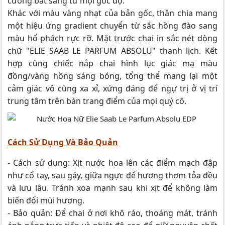
cương bắt sáng từ mọi góc độ.
Khác với màu vàng nhạt của bản gốc, thân chia mang
một hiệu ứng gradient chuyển từ sắc hồng đào sang
màu hổ phách rực rỡ. Mặt trước chai in sắc nét dòng
chữ "ELIE SAAB LE PARFUM ABSOLU" thanh lịch. Kết
hợp cùng chiếc nắp chai hình lục giác mạ màu
đồng/vàng hồng sáng bóng, tổng thể mang lại một
cảm giác vô cùng xa xỉ, xứng đáng để ngự trị ở vị trí
trung tâm trên bàn trang điểm của mọi quý cô.
Cách Sử Dụng Và Bảo Quản
- Cách sử dụng: Xịt nước hoa lên các điểm mạch đập
như cổ tay, sau gáy, giữa ngực để hương thơm tỏa đều
và lưu lâu. Tránh xoa mạnh sau khi xịt để không làm
biến đổi mùi hương.
- Bảo quản: Để chai ở nơi khô ráo, thoáng mát, tránh