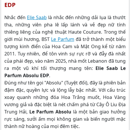
EDP
Nhắc đến
Elie Saab
là nhắc đến những dải lụa là thướt
tha, những viên pha lê lấp lánh và vẻ đẹp nữ tính
thiêng liêng của nghệ thuật Haute Couture. Trong thế
giới mùi hương, BST
Le Parfum
đã trở thành một biểu
tượng kinh điển của Hoa Cam và Mật Ong kể từ năm
2011. Tuy nhiên, để tôn vinh sự rực rỡ và đẫy đà nhất
của phái đẹp, vào năm 2025, nhà mốt Lebanon đã tung
ra một vũ khí tối thượng mang tên:
Elie Saab Le
Parfum Absolu EDP
.
Đúng như tên gọi "Absolu" (Tuyệt đối), đây là phiên bản
đậm đặc, quyền lực và lộng lẫy bậc nhất. Với cấu trúc
xoay quanh những đóa Hoa Trắng muốt, Hoa Vàng
vương giả và đặc biệt là nét chấm phá từ Cây Ô Liu Địa
Trung Hải,
Le Parfum Absolu
là một bản giao hưởng
rực sáng, sưởi ấm mọi không gian và biến người mặc
thành nữ hoàng của mọi đêm tiệc.