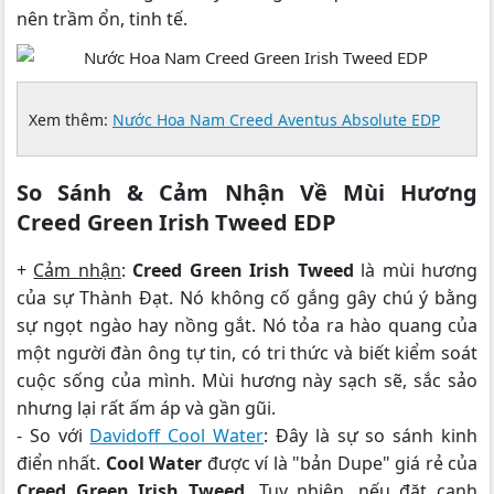
nên trầm ổn, tinh tế.
Xem thêm:
Nước Hoa Nam Creed Aventus Absolute EDP
So Sánh & Cảm Nhận Về Mùi Hương
Creed Green Irish Tweed EDP
+
Cảm nhận
:
Creed Green Irish Tweed
là mùi hương
của sự Thành Đạt. Nó không cố gắng gây chú ý bằng
sự ngọt ngào hay nồng gắt. Nó tỏa ra hào quang của
một người đàn ông tự tin, có tri thức và biết kiểm soát
cuộc sống của mình. Mùi hương này sạch sẽ, sắc sảo
nhưng lại rất ấm áp và gần gũi.
- So với
Davidoff Cool Water
: Đây là sự so sánh kinh
điển nhất.
Cool Water
được ví là "bản Dupe" giá rẻ của
Creed Green Irish Tweed
. Tuy nhiên, nếu đặt cạnh