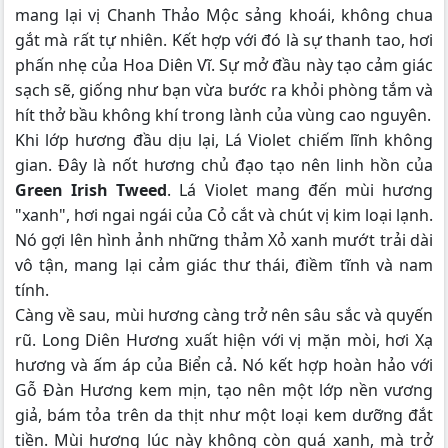
mang lại vị Chanh Thảo Mộc sảng khoái, không chua
gắt mà rất tự nhiên. Kết hợp với đó là sự thanh tao, hơi
phấn nhẹ của Hoa Diên Vĩ. Sự mở đầu này tạo cảm giác
sạch sẽ, giống như bạn vừa bước ra khỏi phòng tắm và
hít thở bầu không khí trong lành của vùng cao nguyên.
Khi lớp hương đầu dịu lại, Lá Violet chiếm lĩnh không
gian. Đây là nốt hương chủ đạo tạo nên linh hồn của
Green Irish Tweed
. Lá Violet mang đến mùi hương
"xanh", hơi ngai ngái của Cỏ cắt và chút vị kim loại lạnh.
Nó gợi lên hình ảnh những thảm Xỏ xanh mướt trải dài
vô tận, mang lại cảm giác thư thái, điềm tĩnh và nam
tính.
Càng về sau, mùi hương càng trở nên sâu sắc và quyến
rũ. Long Diên Hương xuất hiện với vị mặn mòi, hơi Xạ
hương và ấm áp của Biển cả. Nó kết hợp hoàn hảo với
Gỗ Đàn Hương kem mịn, tạo nên một lớp nền vương
giả, bám tỏa trên da thịt như một loại kem dưỡng đắt
tiền. Mùi hương lúc này không còn quá xanh, mà trở