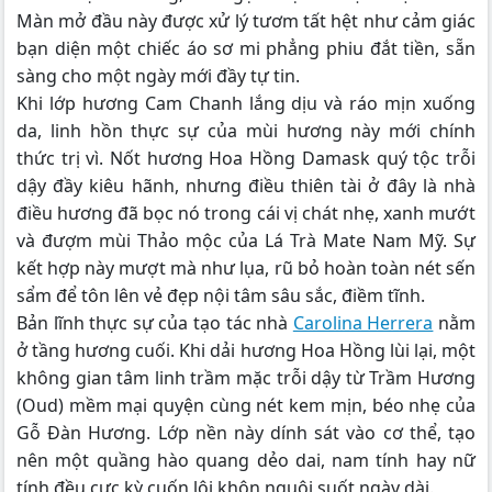
Màn mở đầu này được xử lý tươm tất hệt như cảm giác
bạn diện một chiếc áo sơ mi phẳng phiu đắt tiền, sẵn
sàng cho một ngày mới đầy tự tin.
Khi lớp hương Cam Chanh lắng dịu và ráo mịn xuống
da, linh hồn thực sự của mùi hương này mới chính
thức trị vì. Nốt hương Hoa Hồng Damask quý tộc trỗi
dậy đầy kiêu hãnh, nhưng điều thiên tài ở đây là nhà
điều hương đã bọc nó trong cái vị chát nhẹ, xanh mướt
và đượm mùi Thảo mộc của Lá Trà Mate Nam Mỹ. Sự
kết hợp này mượt mà như lụa, rũ bỏ hoàn toàn nét sến
sẩm để tôn lên vẻ đẹp nội tâm sâu sắc, điềm tĩnh.
Bản lĩnh thực sự của tạo tác nhà
Carolina Herrera
nằm
ở tầng hương cuối. Khi dải hương Hoa Hồng lùi lại, một
không gian tâm linh trầm mặc trỗi dậy từ Trầm Hương
(Oud) mềm mại quyện cùng nét kem mịn, béo nhẹ của
Gỗ Đàn Hương. Lớp nền này dính sát vào cơ thể, tạo
nên một quầng hào quang dẻo dai, nam tính hay nữ
tính đều cực kỳ cuốn lôi khôn nguôi suốt ngày dài.