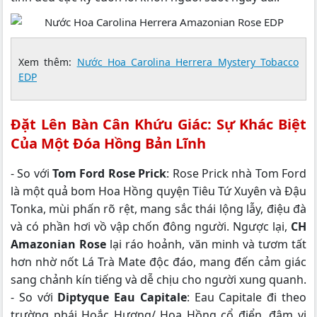
Xem thêm:
Nước Hoa Carolina Herrera Mystery Tobacco
EDP
Đặt Lên Bàn Cân Khứu Giác: Sự Khác Biệt
Của Một Đóa Hồng Bản Lĩnh
- So với
Tom Ford Rose Prick
: Rose Prick nhà Tom Ford
là một quả bom Hoa Hồng quyện Tiêu Tứ Xuyên và Đậu
Tonka, mùi phấn rõ rệt, mang sắc thái lộng lẫy, điệu đà
và có phần hơi vồ vập chốn đông người. Ngược lại,
CH
Amazonian Rose
lại ráo hoảnh, văn minh và tươm tất
hơn nhờ nốt Lá Trà Mate độc đáo, mang đến cảm giác
sang chảnh kín tiếng và dễ chịu cho người xung quanh.
- So với
Diptyque Eau Capitale
: Eau Capitale đi theo
trường phái Hoắc Hương/ Hoa Hồng cổ điển, đậm vị