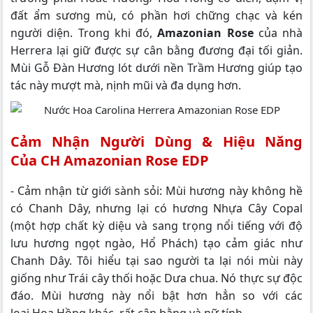
đất ẩm sương mù, có phần hơi chững chạc và kén
người diện. Trong khi đó,
Amazonian Rose
của nhà
Herrera lại giữ được sự cân bằng đương đại tối giản.
Mùi Gỗ Đàn Hương lót dưới nền Trầm Hương giúp tạo
tác này mượt mà, nịnh mũi và đa dụng hơn.
Cảm Nhận Người Dùng & Hiệu Năng
Của CH Amazonian Rose EDP
- Cảm nhận từ giới sành sỏi: Mùi hương này không hề
có Chanh Dây, nhưng lại có hương Nhựa Cây Copal
(một hợp chất kỳ diệu và sang trọng nổi tiếng với độ
lưu hương ngọt ngào, Hổ Phách) tạo cảm giác như
Chanh Dây. Tôi hiểu tại sao người ta lại nói mùi này
giống như Trái cây thối hoặc Dưa chua. Nó thực sự độc
đáo. Mùi hương này nổi bật hơn hẳn so với các
loại Hoa Hồng khác, rất cân bằng và nữ tính.