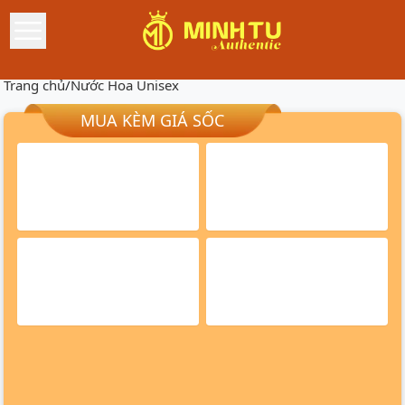
Trang chủ
/
Nước Hoa Unisex
MUA KÈM GIÁ SỐC