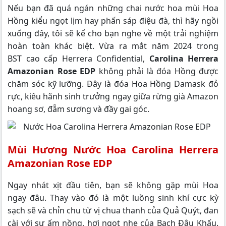
Nếu bạn đã quá ngán những chai nước hoa mùi Hoa
Hồng kiểu ngọt lịm hay phấn sáp điệu đà, thì hãy ngồi
xuống đây, tôi sẽ kể cho bạn nghe về một trải nghiệm
hoàn toàn khác biệt. Vừa ra mắt năm 2024 trong
BST cao cấp Herrera Confidential,
Carolina Herrera
Amazonian Rose EDP
không phải là đóa Hồng được
chăm sóc kỹ lưỡng. Đây là đóa Hoa Hồng Damask đỏ
rực, kiêu hãnh sinh trưởng ngay giữa rừng già Amazon
hoang sơ, đẫm sương và đầy gai góc.
Mùi Hương Nước Hoa Carolina Herrera
Amazonian Rose EDP
Ngay nhát xịt đầu tiên, bạn sẽ không gặp mùi Hoa
ngay đâu. Thay vào đó là một luồng sinh khí cực kỳ
sạch sẽ và chỉn chu từ vị chua thanh của Quả Quýt, đan
cài với sự ấm nồng, hơi ngọt nhẹ của Bạch Đậu Khấu.