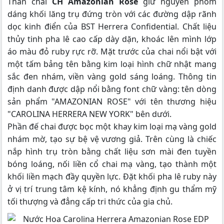
Thân chai
CH Amazonian Rose
giữ nguyên phom
dáng khối lăng trụ đứng tròn với các đường dập rãnh
dọc kinh điển của BST Herrera Confidential. Chất liệu
thủy tinh pha lê cao cấp dày dặn, khoác lên mình lớp
áo màu đỏ ruby rực rỡ. Mặt trước của chai nổi bật với
một tấm bảng tên bằng kim loại hình chữ nhật mang
sắc đen nhám, viền vàng gold sáng loáng. Thông tin
định danh được dập nổi bằng font chữ vàng: tên dòng
sản phẩm "AMAZONIAN ROSE" với tên thương hiệu
"CAROLINA HERRERA NEW YORK" bên dưới.
Phần đế chai được bọc một khay kim loại mạ vàng gold
nhám mờ, tạo sự bệ vệ vương giả. Trên cùng là chiếc
nắp hình trụ tròn bằng chất liệu sơn mài đen tuyền
bóng loáng, nối liền cổ chai mạ vàng, tạo thành một
khối liền mạch đầy quyền lực. Đặt khối pha lê ruby này
ở vị trí trung tâm kệ kính, nó khẳng định gu thẩm mỹ
tối thượng và đẳng cấp tri thức của gia chủ.