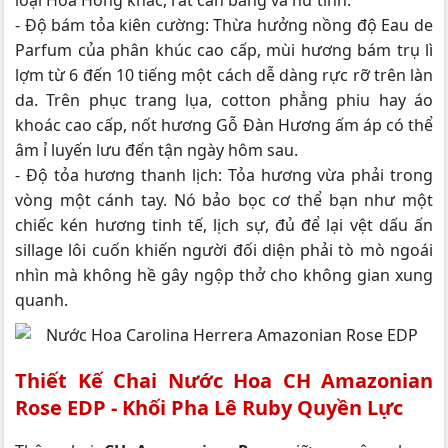
- Độ bám tỏa kiên cường: Thừa hưởng nồng độ Eau de
Parfum của phân khúc cao cấp, mùi hương bám trụ lì
lợm từ 6 đến 10 tiếng một cách dễ dàng rực rỡ trên làn
da. Trên phục trang lụa, cotton phẳng phiu hay áo
khoác cao cấp, nốt hương Gỗ Đàn Hương ấm áp có thể
âm ỉ luyến lưu đến tận ngày hôm sau.
- Độ tỏa hương thanh lịch: Tỏa hương vừa phải trong
vòng một cánh tay. Nó bảo bọc cơ thể bạn như một
chiếc kén hương tinh tế, lịch sự, đủ để lại vệt dấu ấn
sillage lôi cuốn khiến người đối diện phải tò mò ngoái
nhìn mà không hề gây ngộp thở cho không gian xung
quanh.
Thiết Kế Chai Nước Hoa CH Amazonian
Rose EDP - Khối Pha Lê Ruby Quyền Lực