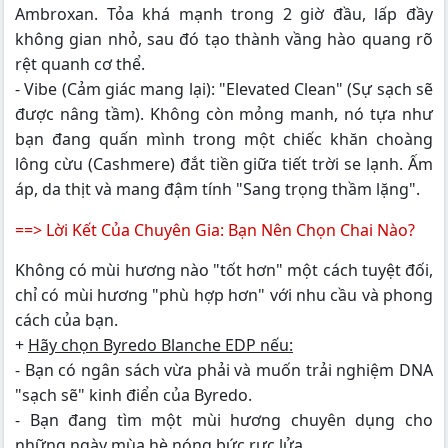
Ambroxan. Tỏa khá mạnh trong 2 giờ đầu, lấp đầy
không gian nhỏ, sau đó tạo thành vầng hào quang rõ
rệt quanh cơ thể.
- Vibe (Cảm giác mang lại): "Elevated Clean" (Sự sạch sẽ
được nâng tầm). Không còn mỏng manh, nó tựa như
bạn đang quấn mình trong một chiếc khăn choàng
lông cừu (Cashmere) đắt tiền giữa tiết trời se lạnh. Ấm
áp, da thịt và mang đậm tính "Sang trọng thầm lặng".
==> Lời Kết Của Chuyên Gia: Bạn Nên Chọn Chai Nào?
Không có mùi hương nào "tốt hơn" một cách tuyệt đối,
chỉ có mùi hương "phù hợp hơn" với nhu cầu và phong
cách của bạn.
+
Hãy chọn Byredo Blanche EDP nếu:
- Bạn có ngân sách vừa phải và muốn trải nghiệm DNA
"sạch sẽ" kinh điển của Byredo.
- Bạn đang tìm một mùi hương chuyên dụng cho
những ngày mùa hè nóng bức rực lửa.