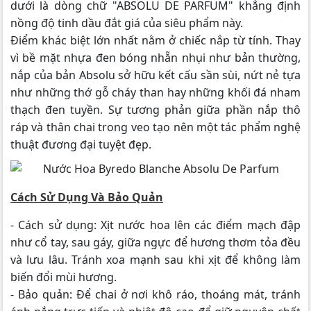
dưới là dòng chữ "ABSOLU DE PARFUM" khẳng định
nồng độ tinh dầu đắt giá của siêu phẩm này.
Điểm khác biệt lớn nhất nằm ở chiếc nắp từ tính. Thay
vì bề mặt nhựa đen bóng nhẵn nhụi như bản thường,
nắp của bản Absolu sở hữu kết cấu sần sùi, nứt nẻ tựa
như những thớ gỗ cháy than hay những khối đá nham
thạch đen tuyền. Sự tương phản giữa phần nắp thô
ráp và thân chai trong veo tạo nên một tác phẩm nghệ
thuật đương đại tuyệt đẹp.
Cách Sử Dụng Và Bảo Quản
- Cách sử dụng: Xịt nước hoa lên các điểm mạch đập
như cổ tay, sau gáy, giữa ngực để hương thơm tỏa đều
và lưu lâu. Tránh xoa mạnh sau khi xịt để không làm
biến đổi mùi hương.
- Bảo quản: Để chai ở nơi khô ráo, thoáng mát, tránh