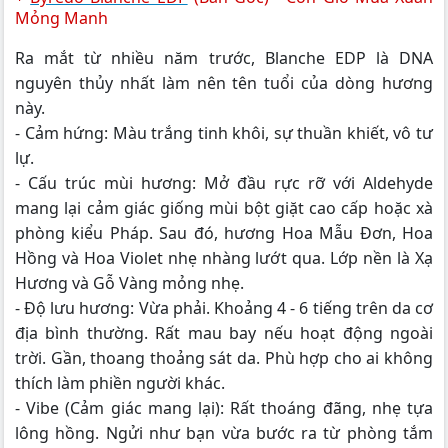
Mỏng Manh
Ra mắt từ nhiều năm trước, Blanche EDP là DNA
nguyên thủy nhất làm nên tên tuổi của dòng hương
này.
- Cảm hứng: Màu trắng tinh khôi, sự thuần khiết, vô tư
lự.
- Cấu trúc mùi hương: Mở đầu rực rỡ với Aldehyde
mang lại cảm giác giống mùi bột giặt cao cấp hoặc xà
phòng kiểu Pháp. Sau đó, hương Hoa Mẫu Đơn, Hoa
Hồng và Hoa Violet nhẹ nhàng lướt qua. Lớp nền là Xạ
Hương và Gỗ Vàng mỏng nhẹ.
- Độ lưu hương: Vừa phải. Khoảng 4 - 6 tiếng trên da cơ
địa bình thường. Rất mau bay nếu hoạt động ngoài
trời. Gần, thoang thoảng sát da. Phù hợp cho ai không
thích làm phiền người khác.
- Vibe (Cảm giác mang lại): Rất thoáng đãng, nhẹ tựa
lông hồng. Ngửi như bạn vừa bước ra từ phòng tắm