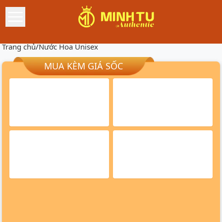
Trang chủ
/
Nước Hoa Unisex
MUA KÈM GIÁ SỐC