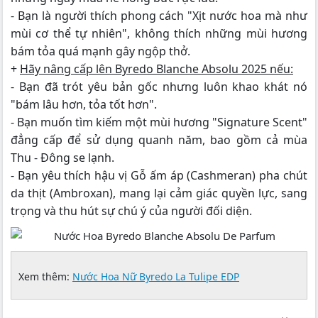
- Bạn là người thích phong cách "Xịt nước hoa mà như
mùi cơ thể tự nhiên", không thích những mùi hương
bám tỏa quá mạnh gây ngộp thở.
+
Hãy nâng cấp lên Byredo Blanche Absolu 2025 nếu:
- Bạn đã trót yêu bản gốc nhưng luôn khao khát nó
"bám lâu hơn, tỏa tốt hơn".
- Bạn muốn tìm kiếm một mùi hương "Signature Scent"
đẳng cấp để sử dụng quanh năm, bao gồm cả mùa
Thu - Đông se lạnh.
- Bạn yêu thích hậu vị Gỗ ấm áp (Cashmeran) pha chút
da thịt (Ambroxan), mang lại cảm giác quyền lực, sang
trọng và thu hút sự chú ý của người đối diện.
Xem thêm:
Nước Hoa Nữ Byredo La Tulipe EDP