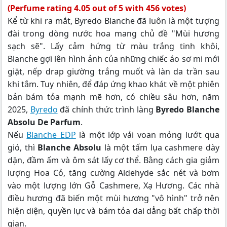
(Perfume rating 4.05 out of 5 with 456 votes)
Kể từ khi ra mắt, Byredo Blanche đã luôn là một tượng
đài trong dòng nước hoa mang chủ đề "Mùi hương
sạch sẽ". Lấy cảm hứng từ màu trắng tinh khôi,
Blanche gợi lên hình ảnh của những chiếc áo sơ mi mới
giặt, nếp drap giường trắng muốt và làn da trần sau
khi tắm. Tuy nhiên, để đáp ứng khao khát về một phiên
bản bám tỏa mạnh mẽ hơn, có chiều sâu hơn, năm
2025,
Byredo
đã chính thức trình làng
Byredo Blanche
Absolu De Parfum
.
Nếu
Blanche EDP
là một lớp vải voan mỏng lướt qua
gió, thì
Blanche Absolu
là một tấm lụa cashmere dày
dặn, đầm ấm và ôm sát lấy cơ thể. Bằng cách gia giảm
lượng Hoa Cỏ, tăng cường Aldehyde sắc nét và bơm
vào một lượng lớn Gỗ Cashmere, Xạ Hương. Các nhà
điều hương đã biến một mùi hương "vô hình" trở nên
hiện diện, quyền lực và bám tỏa dai dẳng bất chấp thời
gian.