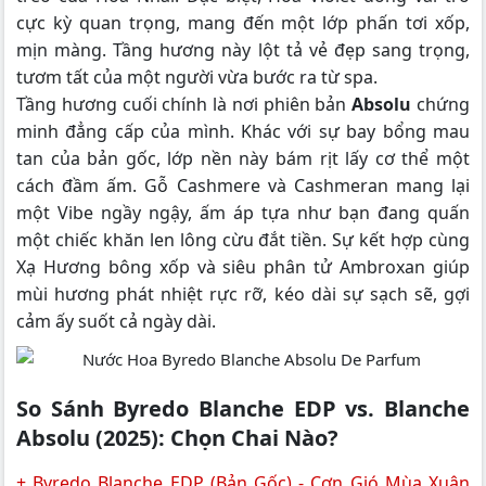
cực kỳ quan trọng, mang đến một lớp phấn tơi xốp,
mịn màng. Tầng hương này lột tả vẻ đẹp sang trọng,
tươm tất của một người vừa bước ra từ spa.
Tầng hương cuối chính là nơi phiên bản
Absolu
chứng
minh đẳng cấp của mình. Khác với sự bay bổng mau
tan của bản gốc, lớp nền này bám rịt lấy cơ thể một
cách đầm ấm. Gỗ Cashmere và Cashmeran mang lại
một Vibe ngầy ngậy, ấm áp tựa như bạn đang quấn
một chiếc khăn len lông cừu đắt tiền. Sự kết hợp cùng
Xạ Hương bông xốp và siêu phân tử Ambroxan giúp
mùi hương phát nhiệt rực rỡ, kéo dài sự sạch sẽ, gợi
cảm ấy suốt cả ngày dài.
So Sánh Byredo Blanche EDP vs. Blanche
Absolu (2025): Chọn Chai Nào?
+
Byredo Blanche EDP
(Bản Gốc) - Cơn Gió Mùa Xuân