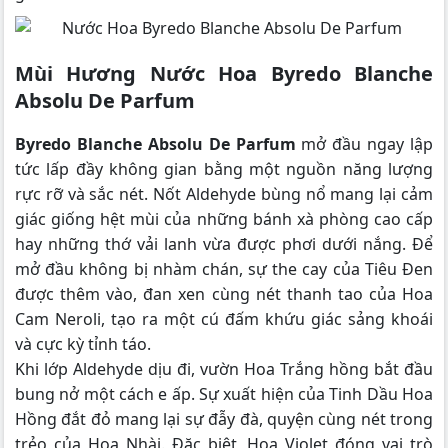
Mùi Hương Nước Hoa Byredo Blanche
Absolu De Parfum
Byredo Blanche Absolu De Parfum
mở đầu ngay lập
tức lấp đầy không gian bằng một nguồn năng lượng
rực rỡ và sắc nét. Nốt Aldehyde bùng nổ mang lại cảm
giác giống hệt mùi của những bánh xà phòng cao cấp
hay những thớ vải lanh vừa được phơi dưới nắng. Để
mở đầu không bị nhàm chán, sự the cay của Tiêu Đen
được thêm vào, đan xen cùng nét thanh tao của Hoa
Cam Neroli, tạo ra một cú đấm khứu giác sảng khoái
và cực kỳ tỉnh táo.
Khi lớp Aldehyde dịu đi, vườn Hoa Trắng hồng bắt đầu
bung nở một cách e ấp. Sự xuất hiện của Tinh Dầu Hoa
Hồng đắt đỏ mang lại sự đẫy đà, quyện cùng nét trong
trẻo của Hoa Nhài. Đặc biệt, Hoa Violet đóng vai trò