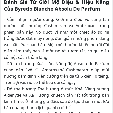
Đánh Giá Từ Giới Mộ Điệu & Hiệu Năng
Của Byredo Blanche Absolu De Parfum
- Cảm nhận người dùng: Giới mộ điệu vô cùng tán
dương nốt hương Cashmeran và Ambroxan trong
phiên bản này. Nó được ví như một chiếc áo sơ mi
trắng được đặt may riêng: đơn giản nhưng phom dáng
và chất liệu hoàn hảo. Một mùi hương khiến người đối
diện cảm thấy bạn là một người tươm tất, có gu, giàu
có một cách thầm lặng.
- Độ lưu hương: Xuất sắc. Nồng độ Absolu de Parfum
cùng dàn "vệ sĩ" Ambroxan/ Cashmeran giúp mùi
hương bám dính kiên cường trên da từ 6 đến 10 tiếng.
Trên sợi vải, nó có thể kéo dài cả ngày.
- Độ tỏa hương: Tỏa hương ở mức Khá. Vầng sương
Aldehyde và Xạ Hương khuếch tán rất tốt trong bán
kính 1 mét ở những giờ đầu, sau đó tạo thành một lớp
hào quang thanh lịch quanh cơ thể.