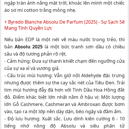
ngập tràn ánh nắng mặt trời, khoác lên mình một chiếc
áo sơ mi cotton trắng mỏng nhẹ.
+ Byredo Blanche Absolu De Parfum (2025) - Sự Sạch Sẽ
Mang Tính Quyền Lực
Nếu bản EDP là một nét vẽ màu nước trong trẻo, thì
bản
Absolu 2025
là một bức tranh sơn dầu có chiều
sâu và độ tương phản rõ rệt.
- Cảm hứng: Đưa sự thanh khiết chạm đến ngưỡng cửa
của sự xa xỉ và vương giả.
- Cấu trúc mùi hương: Vẫn giữ nốt Aldehyde đặc trưng
nhưng được thêm sự the cay sắc nét của Tiêu Đen. Trái
tim mùi hương đẫy đà hơn với Tinh Dầu Hoa Hồng đắt
đỏ. Điểm khác biệt lớn nhất nằm ở hậu vị: Một lượng
lớn Gỗ Cashmere, Cashmeran và Ambroxan được bơm
vào, tạo ra một lớp nền dày dặn, béo ngậy và đầm ấm.
- Độ lưu hương: Xuất sắc. Lưu dính kiên cường 6 - 10
tiếng nhờ nồng độ Absolu và siêu phân tử