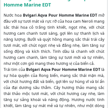
Homme Marine EDT
Nước hoa
Bvlgari Aqva Pour Homme Marine EDT
mở
đầu với sự tươi mát và rực rỡ của hoa cam Neroli mang
sắc thái hoa cỏ trắng tinh khiết, ngọt nhẹ, với chút
hương cam chanh tươi sáng, gợi lên sự thanh lịch và
năng lượng. Bưởi và quýt hồng mang sắc thái trái cây
tươi mát, với chút ngọt nhẹ và đắng nhẹ, làm tăng sự
sống động và kích thích. Tinh dầu lá chanh với chút
hương cam chanh, làm tăng sự tươi mới và tự nhiên,
như một cơn gió mang theo hương vị của biển cả.
Trái tim của
Bvlgari Aqva Pour Homme Marine EDT
là
sự hòa quyện của Rong biển, mang sắc thái mặn mà,
với chút hương đất và biển, gợi lên sự hùng vĩ và bí ẩn
của đại dương sâu thẳm. Cây hương thảo mang sắc
thái thảo mộc tươi mát, với chút hương cay nhẹ, làm
tăng sự sảng khoái và năng động. Hương nước tinh
khiết, làm tăng sự mát mẻ và tự nhiên, như một dòng