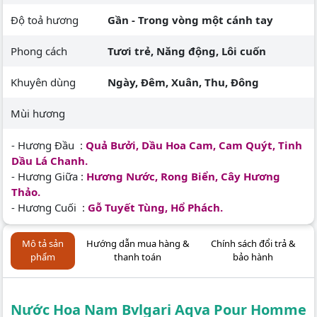
Độ toả hương
Gần - Trong vòng một cánh tay
Phong cách
Tươi trẻ, Năng động, Lôi cuốn
Khuyên dùng
Ngày, Đêm, Xuân, Thu, Đông
Mùi hương
- Hương Đầu :
Quả Bưởi, Dầu Hoa Cam, Cam Quýt, Tinh
Dầu Lá Chanh.
- Hương Giữa :
Hương Nước, Rong Biển, Cây Hương
Thảo.
- Hương Cuối :
Gỗ Tuyết Tùng, Hổ Phách.
Mô tả sản
Hướng dẫn mua hàng &
Chính sách đổi trả &
phẩm
thanh toán
bảo hành
Nước Hoa Nam Bvlgari Aqva Pour Homme