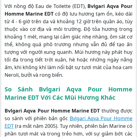
Với nồng độ Eau de Toilette (EDT),
Bvlgari Aqva Pour
Homme Marine EDT
có độ lưu hương tạm ổn, kéo dài
từ 4 - 6 giờ trên da và khoảng 12 giờ trên quần áo, tùy
thuộc vào cơ địa và môi trường. Độ tỏa hương trong
khoảng 1 mét, mang lại cảm giác nhẹ nhàng, ôm sát cơ
thể, không quá phô trương nhưng vẫn đủ để tạo ấn
tượng với người xung quanh. Mùi hương này phát huy
tối đa trong tiết trời xuân, hè hoặc những ngày nắng
ấm, khi không khí làm nổi bật sự tươi mát của hoa cam
Neroli, bưởi và rong biển.
So Sánh
Bvlgari Aqva Pour Homme
Marine EDT
Với Các Mùi Hương Khác
Bvlgari Aqva Pour Homme Marine EDT
thường được
so sánh với phiên bản gốc
Bvlgari Aqva Pour Homme
EDT
(ra mắt năm 2005). Tuy nhiên, phiên bản Marine có
phần tươi mát và trong trẻo hơn, với sự giảm bớt các