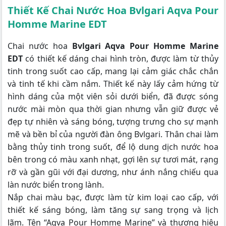
Thiết Kế Chai Nước Hoa Bvlgari Aqva Pour
Homme Marine EDT
Chai nước hoa
Bvlgari Aqva Pour Homme Marine
EDT
có thiết kế dáng chai hình tròn, được làm từ thủy
tinh trong suốt cao cấp, mang lại cảm giác chắc chắn
và tinh tế khi cầm nắm. Thiết kế này lấy cảm hứng từ
hình dáng của một viên sỏi dưới biển, đã được sóng
nước mài mòn qua thời gian nhưng vẫn giữ được vẻ
đẹp tự nhiên và sáng bóng, tượng trưng cho sự mạnh
mẽ và bền bỉ của người đàn ông Bvlgari. Thân chai làm
bằng thủy tinh trong suốt, để lộ dung dịch nước hoa
bên trong có màu xanh nhạt, gợi lên sự tươi mát, rạng
rỡ và gần gũi với đại dương, như ánh nắng chiếu qua
làn nước biển trong lành.
Nắp chai màu bạc, được làm từ kim loại cao cấp, với
thiết kế sáng bóng, làm tăng sự sang trọng và lịch
lãm. Tên “Aqva Pour Homme Marine” và thương hiệu