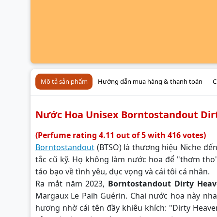
Mô tả sản phẩm
Hướng dẫn mua hàng & thanh toán
C
Nước Hoa Unisex Borntostandout Dir
(Perfume rating 4.11 out of 5 with 416 votes)
Borntostandout
(BTSO) là thương hiệu Niche đến 
tắc cũ kỹ. Họ không làm nước hoa để "thơm tho
táo bạo về tình yêu, dục vọng và cái tôi cá nhân.
Ra mắt năm 2023,
Borntostandout Dirty Hea
Margaux Le Paih Guérin. Chai nước hoa này nh
hương nhờ cái tên đầy khiêu khích: "Dirty Heave