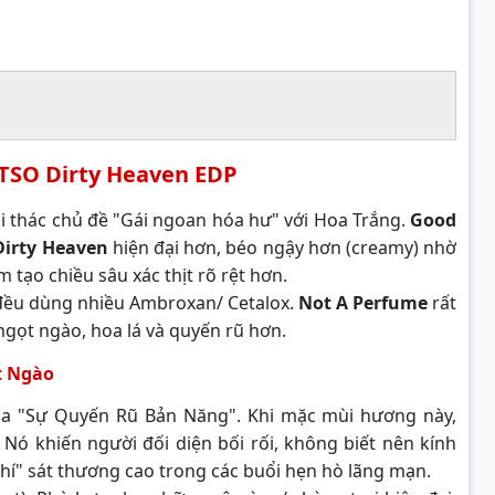
TSO Dirty Heaven EDP
ai thác chủ đề "Gái ngoan hóa hư" với Hoa Trắng.
Good
Dirty Heaven
hiện đại hơn, béo ngậy hơn (creamy) nhờ
tạo chiều sâu xác thịt rõ rệt hơn.
 đều dùng nhiều Ambroxan/ Cetalox.
Not A Perfume
rất
ngọt ngào, hoa lá và quyến rũ hơn.
t Ngào
a "Sự Quyến Rũ Bản Năng". Khi mặc mùi hương này,
 Nó khiến người đối diện bối rối, không biết nên kính
khí" sát thương cao trong các buổi hẹn hò lãng mạn.