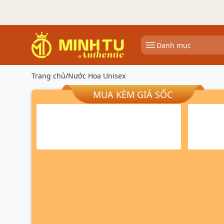
Danh mục
Trang chủ
/
Nước Hoa Unisex
MUA KÈM GIÁ SỐC