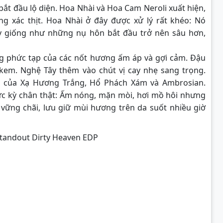
ắt đầu lộ diện. Hoa Nhài và Hoa Cam Neroli xuất hiện,
g xác thịt. Hoa Nhài ở đây được xử lý rất khéo: Nó
ày giống như những nụ hôn bắt đầu trở nên sâu hơn,
g phức tạp của các nốt hương ấm áp và gợi cảm. Đậu
 kem. Nghệ Tây thêm vào chút vị cay nhẹ sang trọng.
ợp của Xạ Hương Trắng, Hổ Phách Xám và Ambrosian.
cực kỳ chân thật: Ấm nóng, mặn mòi, hơi mồ hôi nhưng
 vững chãi, lưu giữ mùi hương trên da suốt nhiều giờ