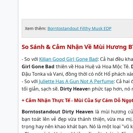
Xem thêm:
Borntostandout Filthy Musk EDP
So Sánh & Cảm Nhận Về Mùi Hương B
- So với
Kilian Good Girl Gone Bad
: Cả hai đều kh
Girl Gone Bad
thiên về Hoa Huệ và Hoa Mộc Tê.
Đậu Tonka và Vani, đồng thời có nốt Hổ phách xám 
- So với
Juliette Has A Gun Not A Perfume
: Cả hai
tối giản, sạch sẽ.
Dirty Heave
n phức tạp hơn, nó 
+ Cảm Nhận Thực Tế - Mùi Của Sự Cám Dỗ Ngọ
Borntostandout Dirty Heaven
là mùi hương củ
bạn toát lên vẻ đẹp vừa thánh thiện, vừa ma mị.
trọng hay nên khao khát bạn. Nó là một loại "vũ 