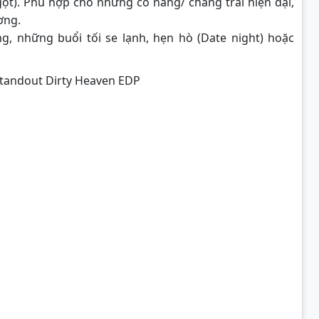
gọt). Phù hợp cho những cô nàng/ chàng trai hiện đại,
ơng.
g, những buổi tối se lạnh, hẹn hò (Date night) hoặc