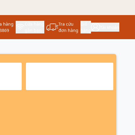
a hàng
Cửa hàng
Tra cứu
Giỏ
Tài khoản
3869
gần bạn
đơn hàng
hàng