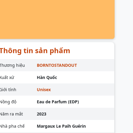
Thông tin sản phẩm
Thương hiệu
BORNTOSTANDOUT
Xuất xứ
Hàn Quốc
Giới tính
Unisex
Nồng độ
Eau de Parfum (EDP)
Năm ra mắt
2023
Nhà pha chế
Margaux Le Paih Guérin