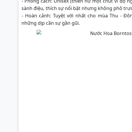
- Phong cách: Unisex (thiên nữ một chút vì độ n
sành điệu, thích sự nổi bật nhưng không phô trư
- Hoàn cảnh: Tuyệt vời nhất cho mùa Thu - Đôn
những dịp cần sự gần gũi.