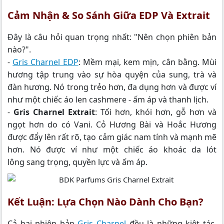
Cảm Nhận & So Sánh Giữa EDP Và Extrait
Đây là câu hỏi quan trọng nhất: "Nên chọn phiên bản
nào?".
-
Gris Charnel EDP
: Mềm mại, kem mịn, cân bằng. Mùi
hương tập trung vào sự hòa quyện của sung, trà và
đàn hương. Nó trong trẻo hơn, đa dụng hơn và được ví
như một chiếc áo len cashmere - ấm áp và thanh lịch.
-
Gris Charnel Extrait
: Tối hơn, khói hơn, gỗ hơn và
ngọt hơn do có Vani. Cỏ Hương Bài và Hoắc Hương
được đẩy lên rất rõ, tạo cảm giác nam tính và mạnh mẽ
hơn. Nó được ví như một chiếc áo khoác da lót
lông sang trọng, quyền lực và ấm áp.
Kết Luận: Lựa Chọn Nào Dành Cho Bạn?
Cả hai phiên bản
Gris Charnel
đều là những kiệt tác.