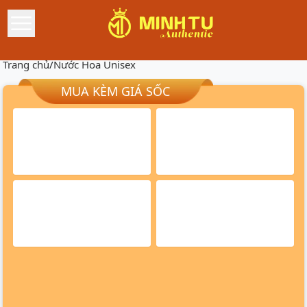
Trang chủ
/
Nước Hoa Unisex
MUA KÈM GIÁ SỐC