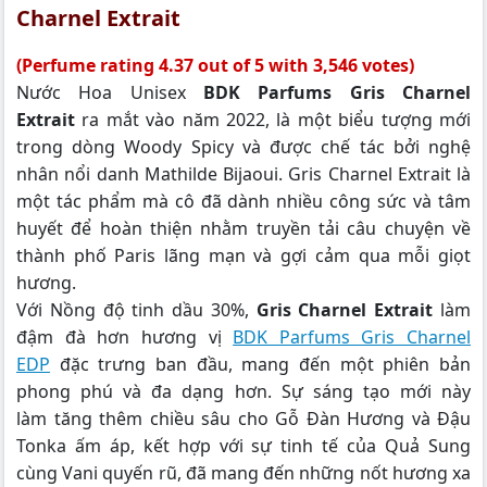
Charnel Extrait
(Perfume rating 4.37 out of 5 with 3,546 votes)
Nước Hoa Unisex
BDK Parfums Gris Charnel
Extrait
ra mắt vào năm 2022, là một biểu tượng mới
trong dòng Woody Spicy và được chế tác bởi nghệ
nhân nổi danh Mathilde Bijaoui. Gris Charnel Extrait là
một tác phẩm mà cô đã dành nhiều công sức và tâm
huyết để hoàn thiện nhằm truyền tải câu chuyện về
thành phố Paris lãng mạn và gợi cảm qua mỗi giọt
hương.
Với Nồng độ tinh dầu 30%,
Gris Charnel Extrait
làm
đậm đà hơn hương vị
BDK Parfums Gris Charnel
EDP
đặc trưng ban đầu, mang đến một phiên bản
phong phú và đa dạng hơn. Sự sáng tạo mới này
làm tăng thêm chiều sâu cho Gỗ Đàn Hương và Đậu
Tonka ấm áp, kết hợp với sự tinh tế của Quả Sung
cùng Vani quyến rũ, đã mang đến những nốt hương xa