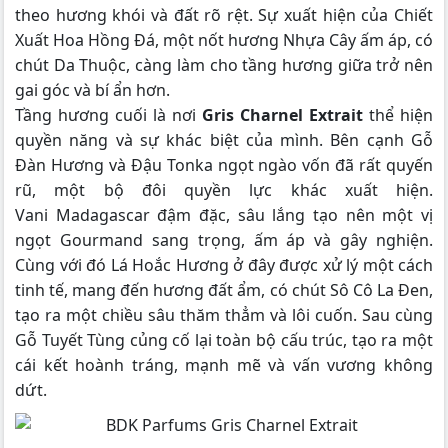
theo hương khói và đất rõ rệt. Sự xuất hiện của Chiết
Xuất Hoa Hồng Đá, một nốt hương Nhựa Cây ấm áp, có
chút Da Thuộc, càng làm cho tầng hương giữa trở nên
gai góc và bí ẩn hơn.
Tầng hương cuối là nơi
Gris Charnel Extrait
thể hiện
quyền năng và sự khác biệt của mình. Bên cạnh Gỗ
Đàn Hương và Đậu Tonka ngọt ngào vốn đã rất quyến
rũ, một bộ đôi quyền lực khác xuất hiện.
Vani Madagascar đậm đặc, sâu lắng tạo nên một vị
ngọt Gourmand sang trọng, ấm áp và gây nghiện.
Cùng với đó Lá Hoắc Hương ở đây được xử lý một cách
tinh tế, mang đến hương đất ẩm, có chút Sô Cô La Đen,
tạo ra một chiều sâu thăm thẳm và lôi cuốn. Sau cùng
Gỗ Tuyết Tùng củng cố lại toàn bộ cấu trúc, tạo ra một
cái kết hoành tráng, mạnh mẽ và vấn vương không
dứt.