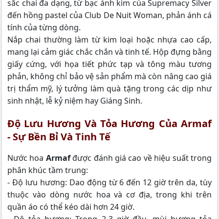
sắc chai đa dạng, từ bạc ánh kim của Supremacy Silver
đến hồng pastel của Club De Nuit Woman, phản ánh cá
tính của từng dòng.
Nắp chai thường làm từ kim loại hoặc nhựa cao cấp,
mang lại cảm giác chắc chắn và tinh tế. Hộp đựng bằng
giấy cứng, với họa tiết phức tạp và tông màu tương
phản, không chỉ bảo vệ sản phẩm mà còn nâng cao giá
trị thẩm mỹ, lý tưởng làm quà tặng trong các dịp như
sinh nhật, lễ kỷ niệm hay Giáng Sinh.
Độ Lưu Hương Và Tỏa Hương Của Armaf
- Sự Bền Bỉ Và Tinh Tế
Nước hoa
Armaf
được đánh giá cao về hiệu suất trong
phân khúc tầm trung:
- Độ lưu hương: Dao động từ 6 đến 12 giờ trên da, tùy
thuộc vào dòng nước hoa và cơ địa, trong khi trên
quần áo có thể kéo dài hơn 24 giờ.
- Độ tỏa hương: Trong 2-3 giờ đầu, mùi hương tỏa