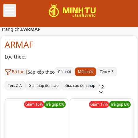
Trang chủ
/
ARMAF
ARMAF
Lọc theo:
Bộ lọc |
Sắp xếp theo
Cũ nhất
Mới nhất
Tên: A-Z
Tên: Z-A
Giá: thấp đến cao
Giá: cao đến thấp
12
Giảm
16
%
Trả góp 0%
Giảm
17
%
Trả góp 0%