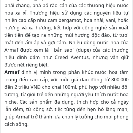
phải chăng, phá bỏ rào cản của các thương hiệu nước
hoa xa xỉ. Thương hiệu sử dụng các nguyên liệu tự
nhiên cao cấp như cam bergamot, hoa nhài, vani, hoắc
hương và xạ hương, kết hợp với công nghệ sản xuất
tiên tiến để tạo ra những mùi hương độc đáo, từ tươi
mát đến ấm áp và gợi cảm. Nhiều dòng nước hoa của
Armaf được xem là " bản sao" (dupe) của các thương
hiệu đình đám như Creed Aventus, nhưng vẫn giữ
được nét riêng biệt.
Armaf
định vị mình trong phân khúc nước hoa tầm
trung đến cao cấp, với mức giá dao động từ 800.000
đến 2 triệu VNĐ cho chai 100ml, phù hợp với nhiều đối
tượng, từ giới trẻ đến những người yêu thích nước hoa
niche. Các sản phẩm đa dụng, thích hợp cho cả ngày
lẫn đêm, từ công sở, tiệc tùng đến hẹn hò lãng mạn,
giúp Armaf trở thành lựa chọn lý tưởng cho mọi phong
cách sống.