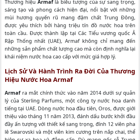
Thương hiệu
Armaf
là biểu tượng của sự sang trọng,
sáng tạo và phong cách hiện đại, nổi bật với những
mùi hương quyến rũ mang đậm chất Trung Đông,
được yêu thích bởi hàng triệu tín đồ nước hoa trên
toàn cầu. Được thành lập tại Các Tiểu vương quốc Ả
Rập Thống nhất (UAE), Armaf không chỉ mang đến
những sản phẩm chất lượng cao mà còn định nghĩa lại
khái niệm nước hoa cao cấp với mức giá hợp lý.
Lịch Sử Và Hành Trình Ra Đời Của Thương
Hiệu Nước Hoa Armaf
Armaf
ra mắt chính thức vào năm 2014 dưới sự quản
lý của Sterling Parfums, một công ty nước hoa danh
tiếng tại UAE. Dòng nước hoa đầu tiên, Oros, được giới
thiệu vào tháng 11 năm 2013, đánh dấu bước khởi đầu
đầy ấn tượng với thiết kế sang trọng, đính 12 viên pha
lê Swarovski và một viên kim cương trên nắp chai, thể
hiện sự xa hoa và đẳng cấp. Dù mang gốc rễ Trung