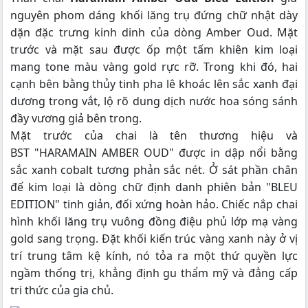
nguyên phom dáng khối lăng trụ đứng chữ nhật dày
dặn đặc trưng kinh dinh của dòng Amber Oud. Mặt
trước và mặt sau được ốp một tấm khiên kim loại
mang tone màu vàng gold rực rỡ. Trong khi đó, hai
cạnh bên bằng thủy tinh pha lê khoác lên sắc xanh đại
dương trong vắt, lộ rõ dung dịch nước hoa sóng sánh
đầy vương giả bên trong.
Mặt trước của chai là tên thương hiệu và
BST "HARAMAIN AMBER OUD" được in dập nổi bằng
sắc xanh cobalt tương phản sắc nét. Ở sát phần chân
đế kim loại là dòng chữ định danh phiên bản "BLEU
EDITION" tinh giản, đối xứng hoàn hảo. Chiếc nắp chai
hình khối lăng trụ vuông đồng điệu phủ lớp mạ vàng
gold sang trọng. Đặt khối kiến trúc vàng xanh này ở vị
trí trung tâm kệ kính, nó tỏa ra một thứ quyền lực
ngầm thống trị, khẳng định gu thẩm mỹ và đẳng cấp
tri thức của gia chủ.