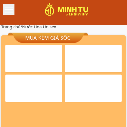
Trang chủ
/
Nước Hoa Unisex
MUA KÈM GIÁ SỐC