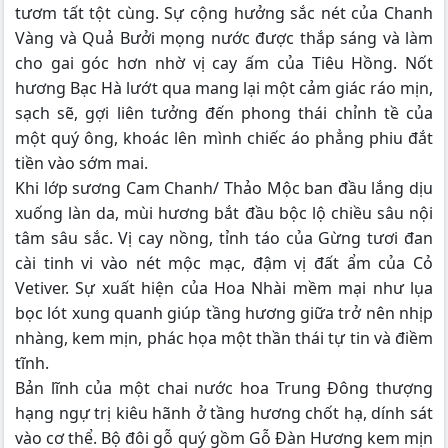
tươm tất tột cùng. Sự cộng hưởng sắc nét của Chanh
Vàng và Quả Bưởi mọng nước được thắp sáng và làm
cho gai góc hơn nhờ vị cay ấm của Tiêu Hồng. Nốt
hương Bạc Hà lướt qua mang lại một cảm giác ráo mịn,
sạch sẽ, gợi liên tưởng đến phong thái chỉnh tề của
một quý ông, khoác lên mình chiếc áo phẳng phiu đắt
tiền vào sớm mai.
Khi lớp sương Cam Chanh/ Thảo Mộc ban đầu lắng dịu
xuống làn da, mùi hương bắt đầu bộc lộ chiều sâu nội
tâm sâu sắc. Vị cay nồng, tỉnh táo của Gừng tươi đan
cài tinh vi vào nét mộc mạc, đậm vị đất ẩm của Cỏ
Vetiver. Sự xuất hiện của Hoa Nhài mềm mại như lụa
bọc lót xung quanh giúp tầng hương giữa trở nên nhịp
nhàng, kem mịn, phác họa một thần thái tự tin và điềm
tĩnh.
Bản lĩnh của một chai nước hoa Trung Đông thượng
hạng ngự trị kiêu hãnh ở tầng hương chốt hạ, dính sát
vào cơ thể. Bộ đôi gỗ quý gồm Gỗ Đàn Hương kem mịn