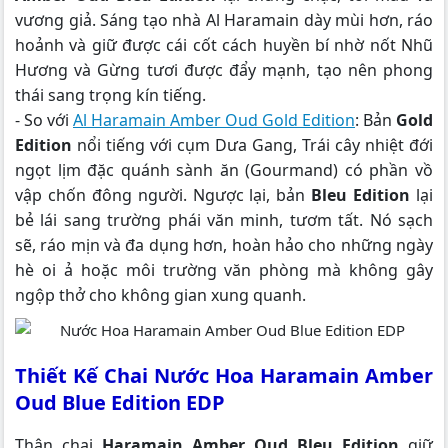
vương giả. Sáng tạo nhà Al Haramain dày mùi hơn, ráo
hoảnh và giữ được cái cốt cách huyền bí nhờ nốt Nhũ
Hương và Gừng tươi được đẩy mạnh, tạo nên phong
thái sang trọng kín tiếng.
- So với
Al Haramain Amber Oud Gold Edition
: Bản
Gold
Edition
nổi tiếng với cụm Dưa Gang, Trái cây nhiệt đới
ngọt lịm đặc quánh sành ăn (Gourmand) có phần vồ
vập chốn đông người. Ngược lại, bản
Bleu Edition
lại
bẻ lái sang trường phái văn minh, tươm tất. Nó sạch
sẽ, ráo mịn và đa dụng hơn, hoàn hảo cho những ngày
hè oi ả hoặc môi trường văn phòng mà không gây
ngộp thở cho không gian xung quanh.
Thiết Kế Chai Nước Hoa Haramain Amber
Oud Blue Edition EDP
Thân chai
Haramain Amber Oud Bleu Edition
giữ