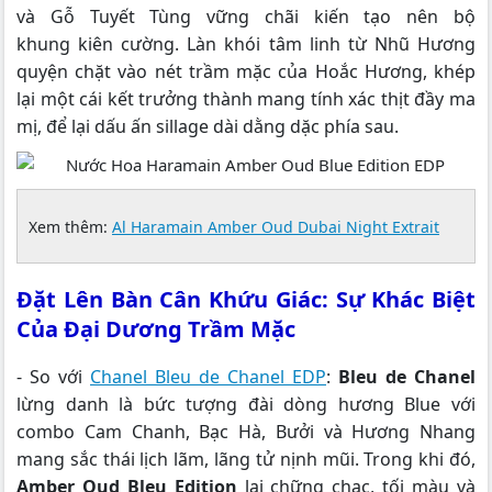
và Gỗ Tuyết Tùng vững chãi kiến tạo nên bộ
khung kiên cường. Làn khói tâm linh từ Nhũ Hương
quyện chặt vào nét trầm mặc của Hoắc Hương, khép
lại một cái kết trưởng thành mang tính xác thịt đầy ma
mị, để lại dấu ấn sillage dài dằng dặc phía sau.
Xem thêm:
Al Haramain Amber Oud Dubai Night Extrait
Đặt Lên Bàn Cân Khứu Giác: Sự Khác Biệt
Của Đại Dương Trầm Mặc
- So với
Chanel Bleu de Chanel EDP
:
Bleu de Chanel
lừng danh là bức tượng đài dòng hương Blue với
combo Cam Chanh, Bạc Hà, Bưởi và Hương Nhang
mang sắc thái lịch lãm, lãng tử nịnh mũi. Trong khi đó,
Amber Oud Bleu Edition
lại chững chạc, tối màu và