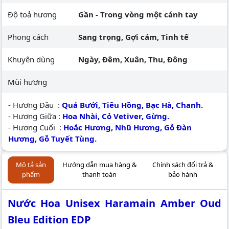
Độ toả hương
Gần - Trong vòng một cánh tay
Phong cách
Sang trọng, Gợi cảm, Tinh tế
Khuyên dùng
Ngày, Đêm, Xuân, Thu, Đông
Mùi hương
- Hương Đầu :
Quả Bưởi, Tiêu Hồng, Bạc Hà, Chanh.
- Hương Giữa :
Hoa Nhài, Cỏ Vetiver, Gừng.
- Hương Cuối :
Hoắc Hương, Nhũ Hương, Gỗ Đàn
Hương, Gỗ Tuyết Tùng.
Mô tả sản
Hướng dẫn mua hàng &
Chính sách đổi trả &
phẩm
thanh toán
bảo hành
Nước Hoa Unisex Haramain Amber Oud
Bleu Edition EDP