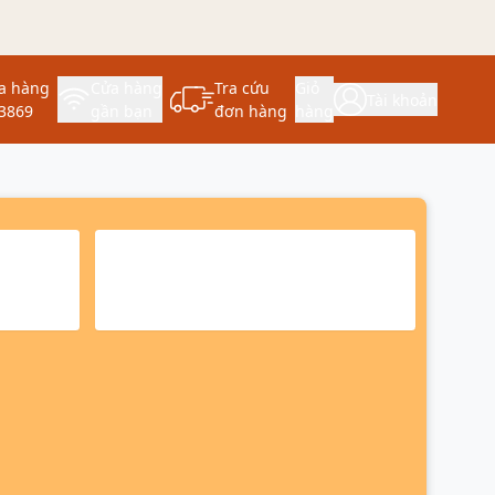
a hàng
Cửa hàng
Tra cứu
Giỏ
Tài khoản
3869
gần bạn
đơn hàng
hàng