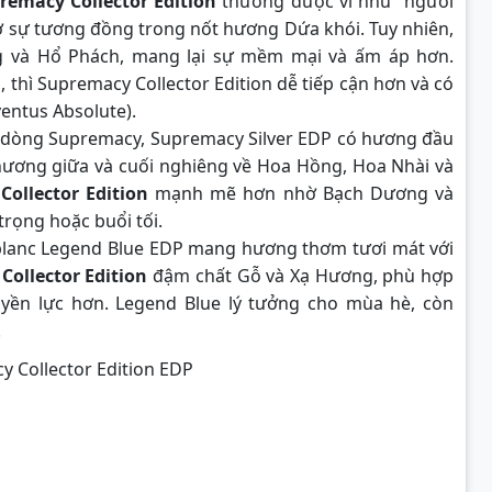
remacy Collector Edition
thường được ví như “người
ờ sự tương đồng trong nốt hương Dứa khói. Tuy nhiên,
ng và Hổ Phách, mang lại sự mềm mại và ấm áp hơn.
, thì Supremacy Collector Edition dễ tiếp cận hơn và có
ventus Absolute).
 dòng Supremacy, Supremacy Silver EDP có hương đầu
ương giữa và cuối nghiêng về Hoa Hồng, Hoa Nhài và
ollector Edition
mạnh mẽ hơn nhờ Bạch Dương và
rọng hoặc buổi tối.
blanc Legend Blue EDP mang hương thơm tươi mát với
Collector Edition
đậm chất Gỗ và Xạ Hương, phù hợp
yền lực hơn. Legend Blue lý tưởng cho mùa hè, còn
.