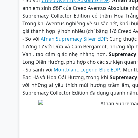
- So với
Creed Aventus Absolute EDP
:
Afnan Sup
anh em sinh đôi” của Creed Aventus Absolute nh
Supremacy Collector Edition có thêm Hoa Trắ
Trong khi Aventus nghiêng về sự sắc nét, khói bụi
giá thành hợp lý hơn nhiều (chỉ bằng 1/6 Creed A
- So với
Afnan Supremacy Silver EDP
: Cùng thuộc
tương tự với Dứa và Cam Bergamot, nhưng lớp h
Vani, tạo cảm giác nhẹ nhàng hơn.
Supremacy C
Long Diên Hương, phù hợp cho các sự kiện quan t
- So sánh với
Montblanc Legend Blue EDP
: Mont
Bạc Hà và Hoa Oải Hương, trong khi
Supremacy 
với những ai yêu thích mùi hương trầm ấm, qu
Supremacy Collector Edition đa dụng quanh năm